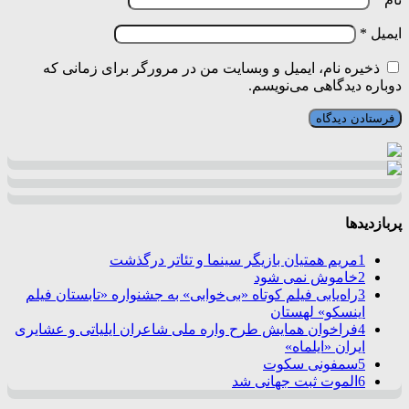
ایمیل
*
ذخیره نام، ایمیل و وبسایت من در مرورگر برای زمانی که
دوباره دیدگاهی می‌نویسم.
پربازدیدها
1
مریم همتیان بازیگر سینما و تئاتر درگذشت
2
خاموش نمی شود
3
راه‌یابی فیلم کوتاه «بی‌خوابی» به جشنواره «تابستان فیلم
اینسکو» لهستان
4
فراخوان همایش طرح واره ملی شاعران ایلیاتی و عشایری
ایران «ایلماه»
5
سمفونی سکوت
6
الموت ثبت جهانی شد