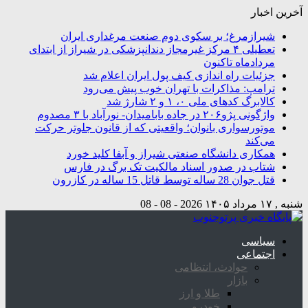
آخرین اخبار
شیرازمرغ؛ بر سکوی دوم صنعت مرغداری ایران
تعطیلی ۴ مرکز غیرمجاز دندانپزشکی در شیراز از ابتدای
مردادماه تاکنون
جزئیات راه اندازی کیف پول ایران اعلام شد
ترامپ: مذاکرات با تهران خوب پیش می‌رود
کالابرگ کدهای ملی ۰، ۱ و ۲ شارژ شد
واژگونی پژو۲۰۶ در جاده بابامیدان- نورآباد با ۳ مصدوم
موتورسواری بانوان؛ واقعیتی که از قانون جلوتر حرکت
می‌کند
همکاری دانشگاه صنعتی شیراز و آبفا کلید خورد
شتاب در صدور اسناد مالکیت تک برگ در فارس
قتل جوان 28 ساله توسط قاتل 15 ساله در کازرون
شنبه , ۱۷ مرداد ۱۴۰۵
2026 - 08 - 08
سیاسی
اجتماعی
حوادث، انتظامی
بازار
طلا و ارز
خودرو