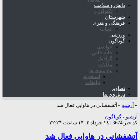
دانش و سلامت
تکنولوژی
شهرستان
فرهنگی و هنری
ادبیات
ورزشی
گوناگون
خواندنی
خانه خاص
گرافیک
مقالات
نیازمندی ها
استخدام
تبلیغات
تصاویر
درباره‌ی ما
»
آرشیو
»
آتشفشانی در هاوایی فعال شد
آرشیو
-
گوناگون
کد خبر:3674 | ۱۸ خرداد ۱۴۰۲ ساعت ۲۲:۲۴
آتشفشانی در هاوایی فعال شد