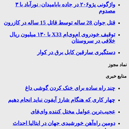
واژگونی پژو۲۰۶ در جاده بابامیدان- نورآباد با ۳
مصدوم
قتل جوان 28 ساله توسط قاتل 15 ساله در کازرون
توقیف خودروی ام‌وی‌ام X33 با ۱۳۰ میلیون ریال
خلافی در سروستان
دستگیری سارقین کابل برق در کوار
نماد مجوز
منابع خبری
چند راه‌ ساده برای خنک کردن گوشی داغ
چهار کاری که هنگام شارژ آیفون نباید انجام دهیم
عجیب‌ترین عوامل مختل کننده وای‌فای
دومین راه‌آهن خورشیدی جهان در ایتالیا احداث