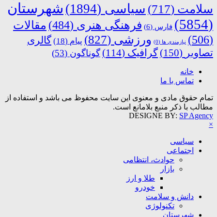
شهرستان
سیاسی
(1894)
سلامت
(717)
(5854)
فرهنگی هنری
(484)
مقالات
فارس
(6)
ورزشی
(827)
(506)
گالری
پیام
(18)
نیازمندی ها
(0)
تصاویر
(150)
گرافیک
(114)
گوناگون
(53)
خانه
تماس با ما
تمام حقوق مادی و معنوی این سایت محفوظ می باشد و استفاده از
مطالب با ذکر منبع بلامانع است.
DESIGNE BY:
SP Agency
×
سیاسی
اجتماعی
حوادث، انتظامی
بازار
طلا و ارز
خودرو
دانش و سلامت
تکنولوژی
شهرستان