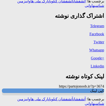
برچسب ها:
آتشفشان
آتشفشان کیلویا
پارک ملی هاوایی
زمین
شناسی
هاوایی
اشتراک گذاری نوشته
Telegram
Facebook
Twitter
Whatsapp
+Google
Linkedin
لینک کوتاه نوشته
https://partojonoob.ir/?p=3674
کپی لینک
برچسب ها:
آتشفشان
آتشفشان کیلویا
پارک ملی هاوایی
زمین
شناسی
هاوایی