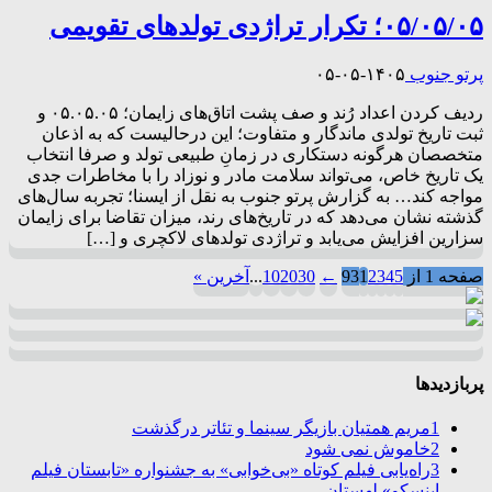
۰۵/۰۵/۰۵؛ تکرار تراژدی تولدهای تقویمی
پرتو جنوب
۱۴۰۵-۰۵-۰۵
ردیف کردن اعداد رُند و صف پشت اتاق‌های زایمان؛ ۰۵.۰۵.۰۵ و
ثبت تاریخ تولدی ماندگار و متفاوت؛ این درحالیست که به اذعان
متخصصان هرگونه دستکاری در زمانِ طبیعی تولد و صرفا انتخاب
یک تاریخ خاص، می‌تواند سلامت مادر و نوزاد را با مخاطرات جدی
مواجه کند… به گزارش پرتو جنوب به نقل از ایسنا؛ تجربه سال‌های
گذشته نشان می‌دهد که در تاریخ‌های رند، میزان تقاضا برای زایمان
سزارین افزایش می‌یابد و تراژدی تولدهای لاکچری و […]
صفحه 1 از 93
5
4
3
2
1
←
30
20
10
...
آخرین »
پربازدیدها
1
مریم همتیان بازیگر سینما و تئاتر درگذشت
2
خاموش نمی شود
3
راه‌یابی فیلم کوتاه «بی‌خوابی» به جشنواره «تابستان فیلم
اینسکو» لهستان