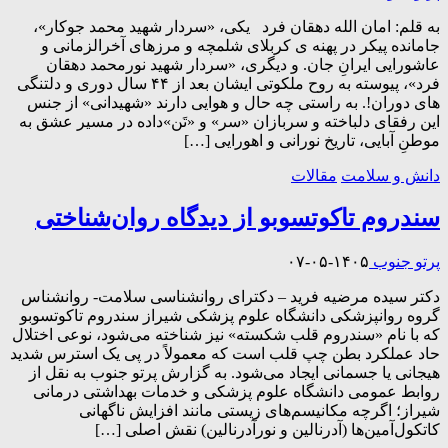
به قلم: امان الله دهقان فرد یکی، «سردار شهید محمد جوکار»،
جامانده پیکر در پهنه ی کربلای شلمچه و مرزهای آخرالزمانی و
عاشورایی ایرانِ جان. و دیگری، «سردار شهید نورمحمد دهقان
فرد»، پیوسته به روح ملکوتی ایشان بعد از ۴۴ سال دوری و دلتنگی
های دوران!. به راستی چه حال و هوایی دارند «شهیدانی» از جنس
این رفقای دلباخته و سربازان «سر» و «تَن»داده در مسیر عشق به
موطنِ آبایی، تاریخ نورانی و اهورایی […]
دانش و سلامت
مقالات
سندروم تاکوتسوبو از دیدگاه روان‌شناختی
پرتو جنوب
۱۴۰۵-۰۵-۰۷
دکتر سیده مرضیه فرید – دکترای روانشناسی سلامت- روانشناس
گروه روانپزشکی دانشگاه علوم پزشکی شیراز سندروم تاکوتسوبو
که با نام «سندروم قلب شکسته» نیز شناخته می‌شود، نوعی اختلال
حاد عملکرد بطن چپ قلب است که معمولاً در پی یک استرس شدید
هیجانی یا جسمانی ایجاد می‌شود. به گزارش پرتو جنوب به نقل از
روابط عمومی دانشگاه علوم پزشکی و خدمات بهداشتی درمانی
شیراز؛ اگرچه مکانیسم‌های زیستی مانند افزایش ناگهانی
کاتکول‌آمین‌ها (آدرنالین و نورآدرنالین) نقش اصلی […]