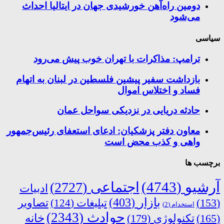
دومین راه‌آهن خورشیدی جهان در ایتالیا احداث
می‌شود
سیاسی
ترامپ: مذاکرات با تهران خوب پیش می‌رود
بازداشت سفیر پیشین فلسطین در لبنان به اتهام
فساد و اختلاس اموال
حادثه دریایی در نزدیکی سواحل عمان
معاون دفتر پزشکیان: ادعای استعفای رئیس‌جمهور
واهی و کذب محض است
برچسب ها
آرشیو
(4743)
اجتماعی
(2727)
ادبیات
بازار
(403)
(153)
تبلیغات
(124)
تصاویر
استخدام
(2)
حوادث
(2343)
خانه
(165)
تکنولوژی
(179)