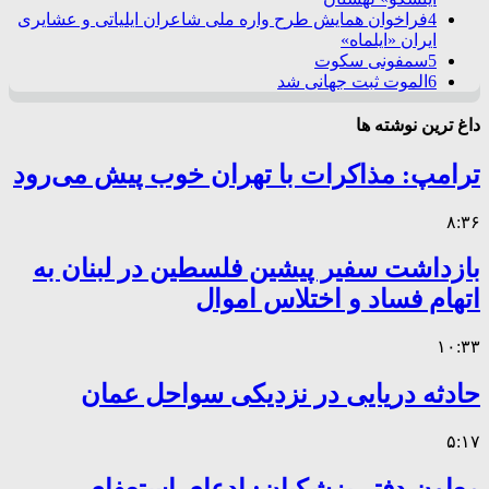
4
فراخوان همایش طرح واره ملی شاعران ایلیاتی و عشایری
ایران «ایلماه»
5
سمفونی سکوت
6
الموت ثبت جهانی شد
داغ ترین نوشته ها
ترامپ: مذاکرات با تهران خوب پیش می‌رود
۸:۳۶
بازداشت سفیر پیشین فلسطین در لبنان به
اتهام فساد و اختلاس اموال
۱۰:۳۳
حادثه دریایی در نزدیکی سواحل عمان
۵:۱۷