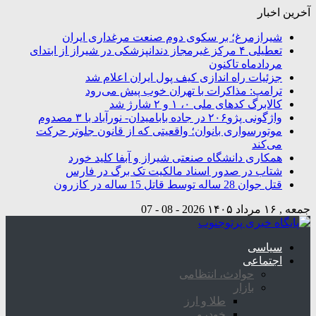
آخرین اخبار
شیرازمرغ؛ بر سکوی دوم صنعت مرغداری ایران
تعطیلی ۴ مرکز غیرمجاز دندانپزشکی در شیراز از ابتدای
مردادماه تاکنون
جزئیات راه اندازی کیف پول ایران اعلام شد
ترامپ: مذاکرات با تهران خوب پیش می‌رود
کالابرگ کدهای ملی ۰، ۱ و ۲ شارژ شد
واژگونی پژو۲۰۶ در جاده بابامیدان- نورآباد با ۳ مصدوم
موتورسواری بانوان؛ واقعیتی که از قانون جلوتر حرکت
می‌کند
همکاری دانشگاه صنعتی شیراز و آبفا کلید خورد
شتاب در صدور اسناد مالکیت تک برگ در فارس
قتل جوان 28 ساله توسط قاتل 15 ساله در کازرون
جمعه , ۱۶ مرداد ۱۴۰۵
2026 - 08 - 07
سیاسی
اجتماعی
حوادث، انتظامی
بازار
طلا و ارز
خودرو