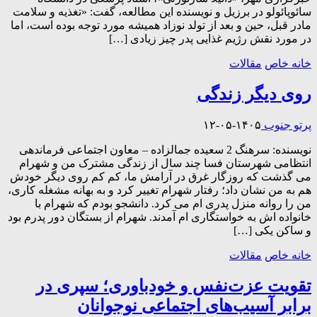
سائوپائولو در برزیل و نویسنده این مطالعه، گفت: «تغذیه و سلامت
مادر قبل، حین و بعد از تولد نوزاد همیشه مورد توجه بوده است، اما
در مورد نقش رژیم غذایی پدر چیز زیادی […]
خانه خاص
مقالات
روی دیگر زندگی
پرتو جنوب
۱۴۰۵-۰۵-۱۲
نویسنده: سرهنگ 2 سعیده جمالزاده – معاون اجتماعی فرماندهی
انتظامی شهرستان فسا چند سال از زندگی مشترک من و شهرام
می گذشت که روزگار غرق در آرامش ما، کم کم روی دیگر خودش
هم به من نشان داد؛ رفتار شهرام تغییر کرد و به بهانه مشغله کاری،
من را روانه منزل پدری ام می کرد. دانشجو بودم که شهرام با
خانواده اش به خواستگاری ام آمدند. شهرام از بستگان دور پدرم بود
و ساکن یکی […]
خانه خاص
مقالات
تقویت عزت‌نفس و خودباوری؛ سپری در
برابر آسیب‌های اجتماعی نوجوانان