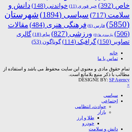
دانش و
خاص
(392)
خواندنی
(148)
خبر فوری
(11)
شهرستان
سیاسی
(1894)
سلامت
(717)
(5850)
فرهنگی هنری
(484)
مقالات
فارس
(6)
ورزشی
(827)
(506)
گالری
پیام
(18)
نیازمندی ها
(0)
تصاویر
(150)
گرافیک
(114)
گوناگون
(53)
خانه
تماس با ما
تمام حقوق مادی و معنوی این سایت محفوظ می باشد و استفاده از
مطالب با ذکر منبع بلامانع است.
DESIGNE BY:
SP Agency
×
سیاسی
اجتماعی
حوادث، انتظامی
بازار
طلا و ارز
خودرو
دانش و سلامت