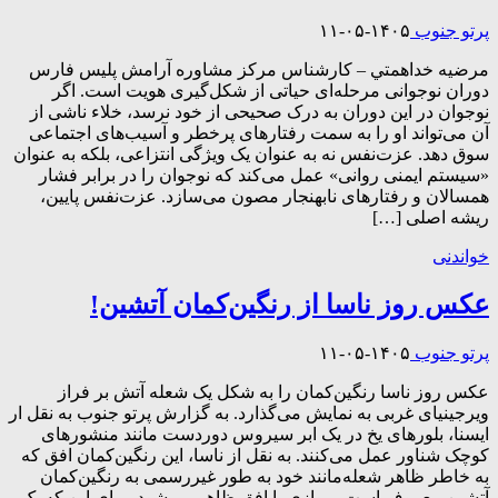
پرتو جنوب
۱۴۰۵-۰۵-۱۱
مرضیه خداهمتي – كارشناس مركز مشاوره آرامش پليس فارس
دوران نوجوانی مرحله‌ای حیاتی از شکل‌گیری هویت است. اگر
نوجوان در این دوران به درک صحیحی از خود نرسد، خلاء ناشی از
آن می‌تواند او را به سمت رفتارهای پرخطر و آسیب‌های اجتماعی
سوق دهد. عزت‌نفس نه به عنوان یک ویژگی انتزاعی، بلکه به عنوان
«سیستم ایمنی روانی» عمل می‌کند که نوجوان را در برابر فشار
همسالان و رفتارهای نابهنجار مصون می‌سازد. عزت‌نفس پایین،
ریشه اصلی […]
خواندنی
عکس روز ناسا از رنگین‌کمان آتشین!
پرتو جنوب
۱۴۰۵-۰۵-۱۱
عکس روز ناسا رنگین‌کمان را به شکل یک شعله آتش بر فراز
ویرجینیای غربی به نمایش می‌گذارد. به گزارش پرتو جنوب به نقل ار
ایسنا، بلورهای یخ در یک ابر سیروس دوردست مانند منشورهای
کوچک شناور عمل می‌کنند. به نقل از ناسا، این رنگین‌کمان افق که
به ‌خاطر ظاهر شعله‌مانند خود به‌ طور غیررسمی به رنگین‌کمان
آتشین معروف است، موازی با افق ظاهر می‌شود. برای این که یک