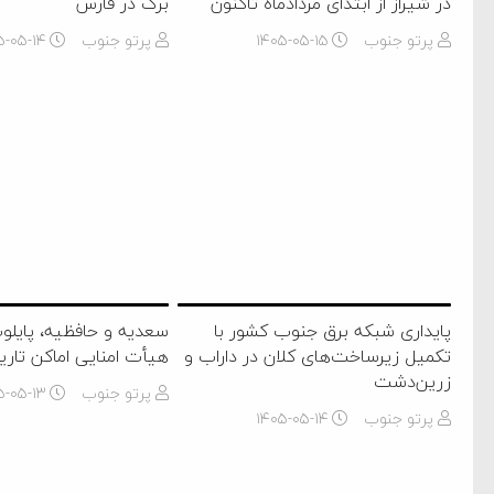
در شیراز از ابتدای مردادماه تاکنون
برگ در فارس
‌جمهور واهی و کذب محض
پرتو جنوب
۱۴۰۵-۰۵-۱۵
پرتو جنوب
۵-۰۵-۱۴
ایی نشده است
نظامی علیه ایران است
هی با آمریکا
به دیوانگی آمریکا داریم
کرد
فته و متوقف شدند
پایداری شبکه برق جنوب کشور با
سعدیه و حافظیه، پایل
تکمیل زیرساخت‌های کلان در داراب و
هیأت امنایی اماکن تار
امل حماس شد
زرین‌دشت
پرتو جنوب
۵-۰۵-۱۳
 کمک به آمریکا در حملات به
پرتو جنوب
۱۴۰۵-۰۵-۱۴
اسخ سختی خواهند گرفت