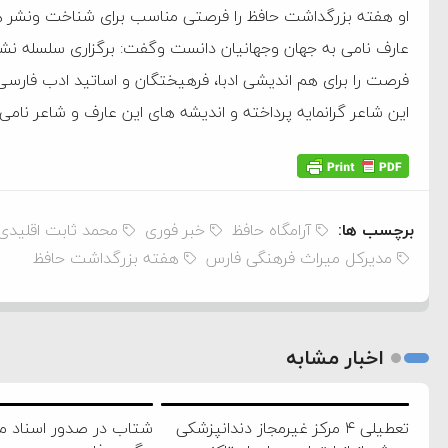
او هفته بزرگداشت حافظ را فرصتی مناسب برای شناخت ونشر هر
عارف نامی به جهان وجهانیان دانست وگفت: برگزاری سلسله نشس
فرصت را برای هم اندیشی ادبا، فرهیختگان و اساتید ادب فارسی 
این شاعر گرانمایه پرداخته و اندیشه های این عارف و شاعر نامی
برچسب ها:
آرامگاه حافظ
خبر فوری
محمد ثابت اقلیدی
مدیرکل میراث فرهنگی فارس
هفته بزرگداشت حافظ
اخبار مشابه
ام فساد و اختلاس اموال
تعطیلی ۴ مرکز غیرمجاز دندانپزشکی
شتاب در صدور اسناد م