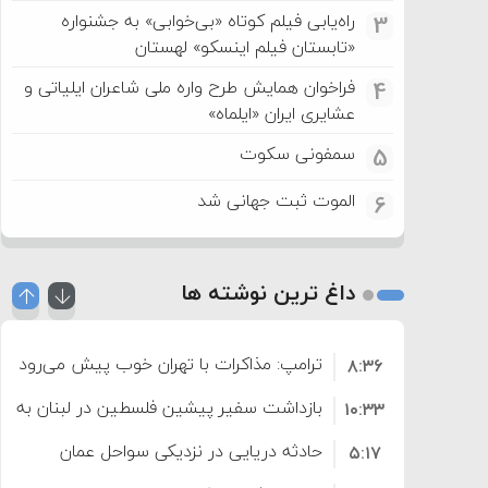
راه‌یابی فیلم کوتاه «بی‌خوابی» به جشنواره
3
«تابستان فیلم اینسکو» لهستان
فراخوان همایش طرح واره ملی شاعران ایلیاتی و
4
عشایری ایران «ایلماه»
سمفونی سکوت
5
الموت ثبت جهانی شد
6
داغ ترین نوشته ها
ترامپ: مذاکرات با تهران خوب پیش می‌رود
۸:۳۶
بازداشت سفیر پیشین فلسطین در لبنان به اته
۱۰:۳۳
حادثه دریایی در نزدیکی سواحل عمان
۵:۱۷