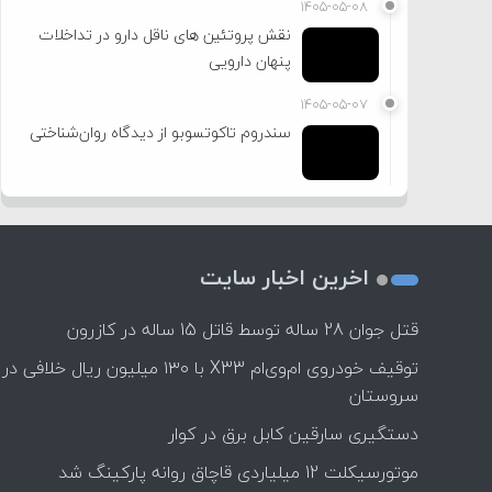
۱۴۰۵-۰۵-۰۸
نقش پروتئین های ناقل دارو در تداخلات
پنهان دارویی
۱۴۰۵-۰۵-۰۷
سندروم تاکوتسوبو از دیدگاه روان‌شناختی
اخرین اخبار سایت
قتل جوان 28 ساله توسط قاتل 15 ساله در کازرون
توقیف خودروی ام‌وی‌ام X33 با ۱۳۰ میلیون ریال خلافی در
سروستان
دستگیری سارقین کابل برق در کوار
موتورسيكلت 12 ميلياردی قاچاق روانه پاركينگ شد