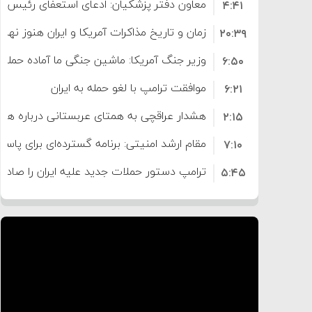
معاون دفتر پزشکیان: ادعای استعفای رئیس
۴:۴۱
است
زمان و تاریخ مذاکرات آمریکا و ایران هنوز نه
۲۰:۳۹
وزیر جنگ آمریکا: ماشین جنگی ما آماده حمله 
۶:۵۰
موافقت ترامپ با لغو حمله به ایران
۶:۲۱
هشدار عراقچی به همتای عربستانی درباره همرا
۲:۱۵
مقام ارشد امنیتی: برنامه گسترده‌ای برای پاسخ 
۷:۱۰
ترامپ دستور حملات جدید علیه ایران را صادر 
۵:۴۵
سپاه: دو نفتکش متخلف مورد اصابت قرار گر
۱۲:۵۹
ترامپ مدعی توافق تاریخی برای خلع سلاح ک
۸:۵۷
اعتراض عراقچی به همتای بلغارستانی به دلیل
۱۶:۱۹
ایران
کشورهایی که به متجاوزان کمک می کنند پ
۱۰:۱۵
سنتکام پایان تجاوز جدید به ایران را اعلام کرد