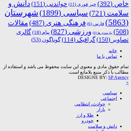
دانش و
خاص
(392)
خواندنی
(151)
خبر فوری
(11)
شهرستان
سیاسی
(1899)
سلامت
(721)
(5863)
فرهنگی هنری
(487)
مقالات
فارس
(6)
ورزشی
(827)
(508)
گالری
پیام
(18)
نیازمندی ها
(0)
تصاویر
(150)
گرافیک
(114)
گوناگون
(53)
خانه
تماس با ما
تمام حقوق مادی و معنوی این سایت محفوظ می باشد و استفاده از
مطالب با ذکر منبع بلامانع است.
DESIGNE BY:
SP Agency
×
سیاسی
اجتماعی
حوادث، انتظامی
بازار
طلا و ارز
خودرو
دانش و سلامت