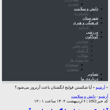
خودرو
دانش و سلامت
تکنولوژی
شهرستان
فرهنگی و هنری
ادبیات
ورزشی
گوناگون
خواندنی
خانه خاص
گرافیک
مقالات
نیازمندی ها
استخدام
تبلیغات
تصاویر
درباره‌ی ما
»
آرشیو
»
آیا شکستن قولنج انگشتان باعث آرتروز می‌شود؟
آرشیو
-
دانش و سلامت
کد خبر:1092 | ۶ اردیبهشت ۱۴۰۲ ساعت ۱۲:۰۱