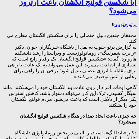
آیا شکستن قولنج انگشتان باعث آرتروز
می‌شود؟
پرتو جنوب
0
محققان چندین دلیل احتمالی را برای شکستن انگشتان مطرح می
کنند.
به گزارش پرتو جنوب به نقل از باشگاه خبرنگاران جوان، دکتر
«رابرت شمرلینگ»، روماتولوژیست و ویراستار ارشد دانشکده
هاروارد، گفت: «شکستن قولنج انگشتان یک رفتار رایج است که
بسیاری از آن لذت می‌برند. این عمل می‌تواند به یک عادت یا راهی
برای مقابله با انرژی عصبی تبدیل شود؛ برخی آن را راهی برای
رهایی از تنش توصیف می‌کنند.»
گاهی اوقات افراد از روی عادت بند انگشتان خود را می‌شکنند. مانند
سیگار کشیدن، ترک این کار می‌تواند دشوار باشد. کاهش استرس
یکی دیگر از دلایلی است که باعث می‌شود مردم قولنج انگشتان
خود را بشکنند.
چه چیزی باعث ایجاد صدا در هنگام شکستن قولنج انگشتان
می‌شود؟
دکتر «تاندا آنگ»، استادیار بالینی در بخش روماتولوژی دانشگاه
کالیفرنیا، گفتکه مطالعات کافی برای توضیح مکانیسم پشت صدای