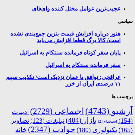
عجیب‌ترین عوامل مختل کننده وای‌فای
سیاسی
هنوز درباره افزایش قیمت بنزین جمع‌بندی نشده
است/ کالا برگ قطعا افزایش می‌یابد
پایان سفر کوتاه فرمانده سنتکام به اسرائیل
سفر فرمانده سنتکام به اسرائیل
عراقچی: توافق با عمان نزدیک است/ تکذیب سهم
۱۱ درصدی ایران از خزر
برچسب ها
آرشیو
(4743)
اجتماعی
(2729)
ادبیات
بازار
(404)
(154)
تبلیغات
(123)
تصاویر
استخدام
(2)
حوادث
(2347)
خانه
(165)
تکنولوژی
(180)