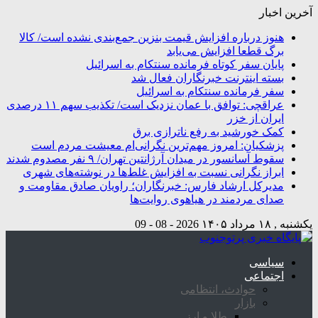
آخرین اخبار
هنوز درباره افزایش قیمت بنزین جمع‌بندی نشده است/ کالا
برگ قطعا افزایش می‌یابد
پایان سفر کوتاه فرمانده سنتکام به اسرائیل
بسته اینترنت خبرنگاران فعال شد
سفر فرمانده سنتکام به اسرائیل
عراقچی: توافق با عمان نزدیک است/ تکذیب سهم ۱۱ درصدی
ایران از خزر
کمک خورشید به رفع ناترازی برق
پزشکیان: امروز مهم‌ترین نگرانی‌ام معیشت مردم است
سقوط آسانسور در میدان آرژانتین تهران/ ۹ نفر مصدوم شدند
ابراز نگرانی نسبت به افزایش غلط‌ها در نوشته‌های شهری
مدیرکل ارشاد فارس: خبرنگاران؛ راویان صادق مقاومت و
صدای مردمند در هیاهوی روایت‌ها
یکشنبه , ۱۸ مرداد ۱۴۰۵
2026 - 08 - 09
سیاسی
اجتماعی
حوادث، انتظامی
بازار
طلا و ارز