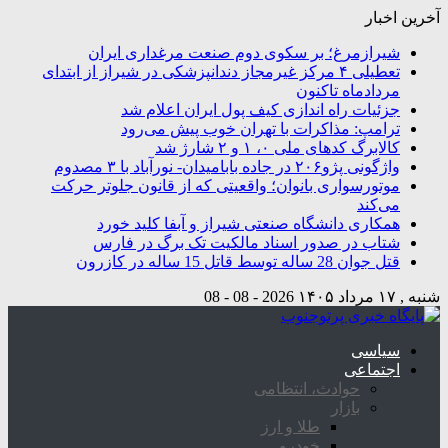
آخرین اخبار
شیرازمرغ؛ بر سکوی دوم صنعت مرغداری ایران
تعطیلی ۴ مرکز غیرمجاز دندانپزشکی در شیراز از ابتدای
مردادماه تاکنون
جزئیات راه اندازی کیف پول ایران اعلام شد
ترامپ: مذاکرات با تهران خوب پیش می‌رود
کالابرگ کدهای ملی ۰، ۱ و ۲ شارژ شد
واژگونی پژو۲۰۶ در جاده بابامیدان- نورآباد با ۳ مصدوم
موتورسواری بانوان؛ واقعیتی که از قانون جلوتر حرکت
می‌کند
همکاری دانشگاه صنعتی شیراز و آبفا کلید خورد
شتاب در صدور اسناد مالکیت تک برگ در فارس
قتل جوان 28 ساله توسط قاتل 15 ساله در کازرون
شنبه , ۱۷ مرداد ۱۴۰۵
2026 - 08 - 08
سیاسی
اجتماعی
حوادث، انتظامی
بازار
طلا و ارز
خودرو