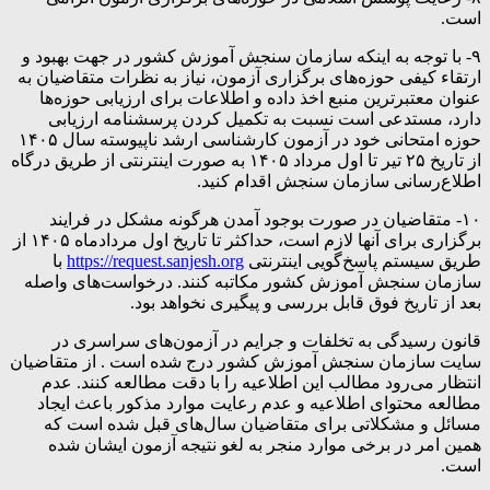
است.
۹- با توجه به اینکه سازمان سنجش آموزش کشور در جهت بهبود و
ارتقاء کیفی حوزه‌های برگزاری آزمون، نیاز به نظرات متقاضیان به
عنوان معتبرترین منبع اخذ داده و اطلاعات برای ارزیابی حوزه‌ها
دارد، مستدعی است نسبت به تکمیل کردن پرسشنامه ارزیابی
حوزه امتحانی خود در آزمون کارشناسی ارشد ناپیوسته سال ۱۴۰۵
از تاریخ ۲۵ تیر تا اول مرداد ۱۴۰۵ به صورت اینترنتی از طریق درگاه
اطلاع‌رسانی سازمان سنجش اقدام کنید.
۱۰- متقاضیان در صورت بوجود آمدن هرگونه مشکل در فرایند
برگزاری برای آنها لازم است، حداکثر تا تاریخ اول مردادماه ۱۴۰۵ از
طریق سیستم پاسخ‌گویی اینترنتی
https://request.sanjesh.org
با
سازمان سنجش آموزش کشور مکاتبه کنند. درخواست‌های واصله
بعد از تاریخ فوق قابل بررسی و پیگیری نخواهد بود.
قانون رسیدگی به تخلفات و جرایم در آزمون‌های سراسری در
سایت سازمان سنجش آموزش کشور درج شده است . از متقاضیان
انتظار می‌رود مطالب این اطلاعیه را با دقت مطالعه کنند. عدم
مطالعه محتوای اطلاعیه و عدم رعایت موارد مذکور باعث ایجاد
مسائل و مشکلاتی برای متقاضیان سال‌های قبل شده است که
همین امر در برخی موارد منجر به لغو نتیجه آزمون ایشان شده
است.