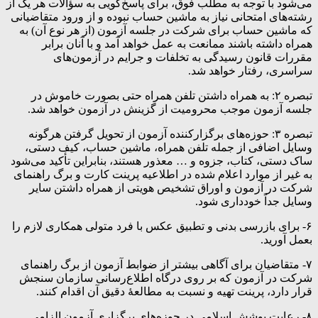
می‌شود با توجه به مطلب فوق، برای پاسخ‌گویی به سؤالات هر یک از
رشته‌های امتحانی نیاز به ماشین حساب نبوده و از ورود متقاضیانی
که ماشین حساب برای شرکت در جلسه آزمون (از هر نوع آن) به
همراه داشته باشند ممانعت به عمل خواهد آمد و با آنان برابر
مقررات قانون رسیدگی به تخلفات و جرایم در آزمون‌های
سراسری، رفتار خواهد شد.
تبصره ۲: به همراه داشتن تلفن همراه حتی بصورت خاموش در
جلسه آزمون موجب محرومیت از گزینش در آزمون خواهد شد.
تبصره ۳: حوزه‌های برگزارکننده آزمون از تحویل گرفتن هرگونه
وسایل اضافی از جمله تلفن همراه، ماشین حساب، کیف دستی،
ساک دستی، کتاب، جزوه و … معذور هستند، بنابراین تأکید می‌شود
به غیر از موارد اعلام شده در اطلاعیه پرینت کارت و برگ راهنمای
شرکت در آزمون و اوراق تشخیص هویتی از همراه داشتن سایر
وسایل جداً خودداری شود.
۶- برای بازرسی بدنی و تطبیق عکس با فرد متولی همکاری لازم را
بعمل آورید.
۷- متقاضیان برای آگاهی بیشتر از ضوابط آزمون از برگ راهنمای
شرکت در آزمون که بر روی درگاه اطلاع‌رسانی سازمان سنجش
قرار دارد، پرینت تهیه و نسبت به مطالعۀ دقیق آن اقدام کنند.
۸- رعایت پوشش اسلامی در حوزه‌های برگزاری آزمون الزامی