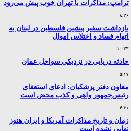
ترامپ: مذاکرات با تهران خوب پیش می‌رود
۸:۳۶
بازداشت سفیر پیشین فلسطین در لبنان به
اتهام فساد و اختلاس اموال
۱۰:۳۳
حادثه دریایی در نزدیکی سواحل عمان
۵:۱۷
معاون دفتر پزشکیان: ادعای استعفای
رئیس‌جمهور واهی و کذب محض است
۴:۴۱
زمان و تاریخ مذاکرات آمریکا و ایران هنوز
نهایی نشده است