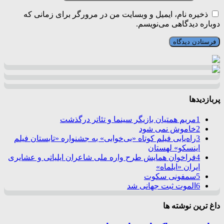
ذخیره نام، ایمیل و وبسایت من در مرورگر برای زمانی که
دوباره دیدگاهی می‌نویسم.
پربازدیدها
1
مریم همتیان بازیگر سینما و تئاتر درگذشت
2
خاموش نمی شود
3
راه‌یابی فیلم کوتاه «بی‌خوابی» به جشنواره «تابستان فیلم
اینسکو» لهستان
4
فراخوان همایش طرح واره ملی شاعران ایلیاتی و عشایری
ایران «ایلماه»
5
سمفونی سکوت
6
الموت ثبت جهانی شد
داغ ترین نوشته ها