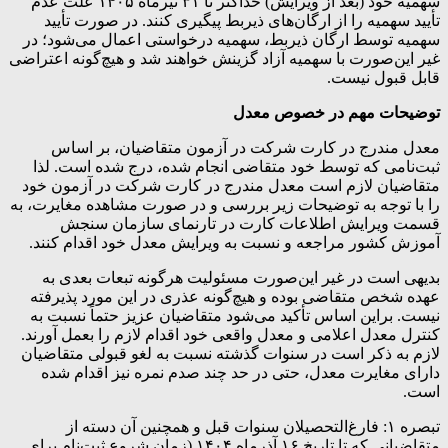
سهمیه خود (بعد از ویرایش) حداکثر تا ۳۱ تیرماه ۱۴۰۵ علت عدم
تأیید سهمیه را از ارگان‌های ذیربط پیگیری کنند. در صورت تأیید
سهمیه توسط ارگان ذیربط، سهمیه درخواستی اعمال می‌شود؛ در
غیر این‌صورت با سهمیه آزاد گزینش خواهند شد و هیچ‌گونه اعتراضی
قابل قبول نیست.
توضیحات مهم‌ در خصوص معدل
معدل مندرج در کارت شرکت در آزمون متقاضیان، بر اساس
ثبت‌نامی که توسط خود متقاضی انجام شده، درج شده است. لذا
متقاضیان لازم است معدل مندرج در کارت شرکت در آزمون خود
را با توجه به توضیحات زیر بررسی و در صورت مشاهده مغایرت، به
قسمت ویرایش اطلاعات کارت در تارنمای سازمان سنجش
آموزش کشور مراجعه و نسبت به ویرایش معدل خود اقدام کنند.
بدیهی است در غیر این‌صورت مسئولیت هرگونه تبعات بعدی به
عهده شخص متقاضی بوده و هیچ‌گونه عذری در این مورد پذیرفته
نیست. براین اساس تأکید می‌شود متقاضیان عزیز حتماً نسبت به
کنترل معدل اعلامی و معدل واقعی خود اقدام لازم را بعمل آورند.
لازم به ذکر است در سنوات گذشته نسبت به لغو قبولی متقاضیان
دارای مغایرت معدل، حتی در حد چند صدم نمره نیز اقدام شده
است.
تبصره ‌۱: فارغ‌التحصیلان سنوات قبل و همچنین آن دسته از
متقاضیانی که تا تاریخ ۱۶ آذرماه ۱۴۰۴ (زمان شروع ثبت‌نام برای