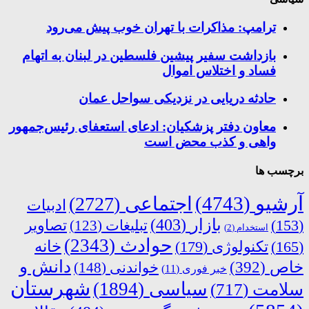
ترامپ: مذاکرات با تهران خوب پیش می‌رود
بازداشت سفیر پیشین فلسطین در لبنان به اتهام
فساد و اختلاس اموال
حادثه دریایی در نزدیکی سواحل عمان
معاون دفتر پزشکیان: ادعای استعفای رئیس‌جمهور
واهی و کذب محض است
برچسب ها
آرشیو
(4743)
اجتماعی
(2727)
ادبیات
بازار
(403)
(153)
تبلیغات
(123)
تصاویر
استخدام
(2)
حوادث
(2343)
خانه
(165)
تکنولوژی
(179)
دانش و
خاص
(392)
خواندنی
(148)
خبر فوری
(11)
شهرستان
سیاسی
(1894)
سلامت
(717)