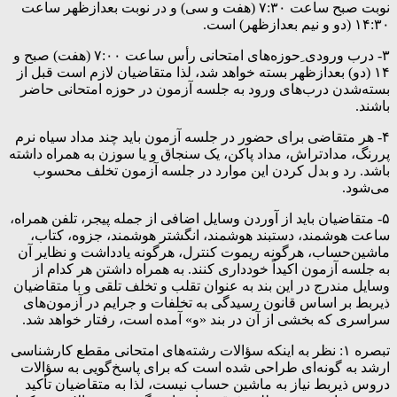
نوبت صبح ساعت‌ ۷:۳۰ (هفت و سی) و در نوبت بعدازظهر ساعت
۱۴:۳۰ (دو و نیم بعدازظهر) است.
۳- درب ورودی ِحوزه‌های امتحانی رأس‌ ساعت‌ ۷:۰۰ (هفت) صبح و
۱۴ (دو) بعدازظهر بسته خواهد شد، لذا متقاضیان لازم است قبل از
بسته‌شدن درب‌های ورود به جلسه آزمون در حوزه امتحانی حاضر
باشند.
۴- هر متقاضی برای حضور در جلسه آزمون باید چند مداد سیاه نرم
پررنگ، مدادتراش، مداد پاکن، یک سنجاق و یا سوزن به همراه داشته
باشد. رد و بدل کردن این موارد در جلسه آزمون تخلف محسوب
می‌شود.
۵- متقاضیان باید از آوردن وسایل اضافی از جمله پیجر، تلفن همراه،
ساعت هوشمند، دستبند هوشمند، انگشتر هوشمند، جزوه، کتاب،
ماشین‌حساب، هرگونه ریموت کنترل، هرگونه یادداشت و نظایر آن
به جلسه آزمون اکیداً خودداری کنند. به همراه داشتن هر کدام از
وسایل مندرج در این بند به عنوان تقلب و تخلف تلقی و با متقاضیان
ذیربط بر اساس قانون رسیدگی به تخلفات و جرایم در آزمون‌های
سراسری که بخشی از آن در بند «و» آمده است، رفتار خواهد شد.
تبصره ۱: نظر به اینکه سؤالات رشته‌های امتحانی مقطع کارشناسی
ارشد به گونه‌ای طراحی شده است که برای پاسخ‌گویی به سؤالات
دروس ذیربط نیاز به ماشین حساب نیست، لذا به متقاضیان تأکید