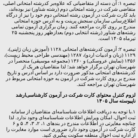
تبصره ۱: آن دسته از متقاضیانی که علاوه‌بر کدرشته امتحانی اصلی،
متقاضی شرکت در رشته امتحانی دوم (رشته‌ شناور) نیز بوده‌اند،
باید کارت شرکت در آزمون رشته امتحانی دوم خود را نیز از درگاه
اطلاع‌رسانی سازمان سنجش پرینت و به آدرس حوزه امتحانی
مندرج بر روی کارت مراجعه کنند. زمان برگزاری آزمون تمامی
رشته‌های شناور (رشته انتخابی دوم) بعدازظهر روز پنجشنبه ۲۵
تیرماه ۱۴۰۵ است.
تبصره ۲: آزمون‌ کدرشته‌های امتحانی ۱۱۲۸ (آموزش زبان ژاپنی)،
۱۱۲۹ (زبان و ادبیات اردو)، ۱۲۸۷ (مهندسی طراحی محیط زیست)،
۱۳۵۶ (نمایش عروسکی) و ‌۱۳۶۰ (مجموعه موسیقی‌) منحصراً در
شهرستان تهران‌ برگزار خواهد شد؛ لذا متقاضیان هر یک از
کدرشته‌های امتحانی مذکور ضرورت‌ دارد بر اساس‌ آدرس و تاریخ
مندرج بر روی کارت شرکت در آزمون به حوزه امتحانی مربوط در
شهرستان تهران مراجعه کنند.
لزوم کنترل محتوای کارت شرکت در آزمون‌ کارشناسی‌ارشد
ناپیوسته‌ سال‌ ۱۴۰۵
۱.با توجه به دریافت اطلاعات شناسنامه‌ای متقاضیان از سامانه
ثبت احوال، امکان ویرایش اطلاعات شناسنامه‌ای وجود ندارد. لذا
چنانچه مغایرتی در اطلاعات مندرج در بندهای ۱، ۲، ۳، ۴، ۵ و ۶
کارت شرکت در آزمون وجود دارد ضروری است موارد مغایرت را
از اداره ثبت احوال منطقه سکونت پیگیری کنید.