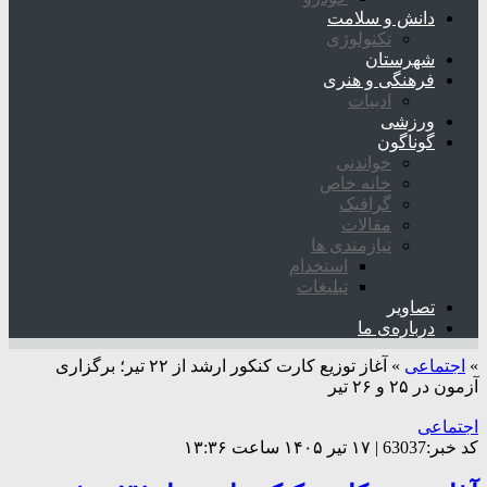
دانش و سلامت
تکنولوژی
شهرستان
فرهنگی و هنری
ادبیات
ورزشی
گوناگون
خواندنی
خانه خاص
گرافیک
مقالات
نیازمندی ها
استخدام
تبلیغات
تصاویر
درباره‌ی ما
»
اجتماعی
»
آغاز توزیع کارت کنکور ارشد از ۲۲ تیر؛ برگزاری
آزمون در ۲۵ و ۲۶ تیر
اجتماعی
کد خبر:63037 | ۱۷ تیر ۱۴۰۵ ساعت ۱۳:۳۶