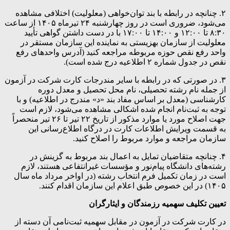
۲. چنانچه‌ در رابطه با بند توان‌خواهی (معلولیت) اختلافی مشاهده
می‌شود، ضروری است در روز چهارشنبه ۲۴ تیرماه ۱۴۰۵ از ساعت
۸:۳۰ تا ۱۲:۰۰ و ۱۴:۰۰ تا ۱۷:۰۰ با در دست داشتن گواهی تأیید
معلولیت از سازمان بهزیستی به نماینده این سازمان مستقر در
واحد رفع نقص حوزه مربوطه مراجعه کنید (آدرس واحدهای رفع
نقص در جدول شماره ۲ اطلاعیه درج شده است).
۳. در صورتی که‌ در رابطه‌ با سایر مندرجات‌ کارت شرکت در آزمون
از جمله نام رشته تحصیلی، نام محل تحصیل و معدل دوره
کارشناسی (معدل بر اساس مفاد بند «د‍» مندرج در اطلاعیه) و با
توجه‌ به‌ ثبت‌نام انجام شده اشکالی‌ مشاهده‌ می‌شود، لازم است
جهت اصلاح مورد یا موارد مذکور از تاریخ ۲۲ تیر تا ۲۶ تیر منحصراً
به قسمت ویرایش اطلاعات کارت در درگاه اطلاع‌رسانی این
سازمان مراجعه و موارد مربوط را اصلاح کنید.
۴. چنانچه متقاضیان تمایل به اعمال بند مربوط به گزینش در
رشته‌های دانشگاه پیام‌نور و مؤسسات غیرانتفاعی هستند، لازم
است در زمان تکمیل فرم انتخاب رشته (در اواخر مرداد ماه سال
۱۴۰۵) در این خصوص طبق اعلام این سازمان اقدام کنند.
تعیین تکلیف سهمیه رزمندگان و ایثارگران
در کارت شرکت در آزمون در مقابل سهمیه‌ ثبت‌نامی‌ آن دسته از