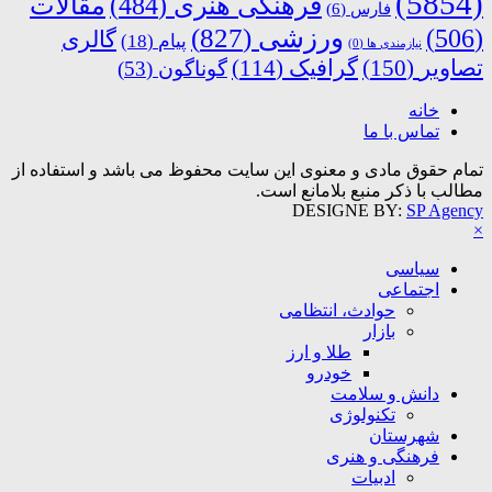
(5854)
فرهنگی هنری
(484)
مقالات
فارس
(6)
ورزشی
(827)
(506)
گالری
پیام
(18)
نیازمندی ها
(0)
تصاویر
(150)
گرافیک
(114)
گوناگون
(53)
خانه
تماس با ما
تمام حقوق مادی و معنوی این سایت محفوظ می باشد و استفاده از
مطالب با ذکر منبع بلامانع است.
DESIGNE BY:
SP Agency
×
سیاسی
اجتماعی
حوادث، انتظامی
بازار
طلا و ارز
خودرو
دانش و سلامت
تکنولوژی
شهرستان
فرهنگی و هنری
ادبیات