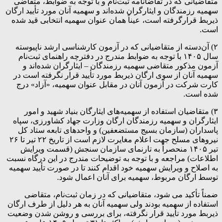
متقاضیانی که در تقاضانامه ثبت‌نام و با توجه به ضوابط، متقاضی
سهمیه رزمندگان و ایثارگران شده‌اند و سهمیه آنان مورد تأیید ارگان
ذیربط قرارگرفته است، عیناً همان عنوان سهمیه انتخابی قید شده
است.
۲) آن‌دسته از متقاضیانی که در آزمون کارشناسی ارشد ناپیوسته
سال ۱۴۰۵ با توجه به ضوابط مندرج در دفترچه راهنمای ثبت‌نام
آزمون مذکور متقاضی سهمیه رزمندگان – ایثارگران شده‌اند و
سهمیه آنان از سوی ارگان ذیربط مورد تأیید قرار نگرفته است در
کارت شرکت در آزمون آنان در مقابل عنوان سهمیه، «آزاد» درج
شده است.
۳) متقاضیان استفاده از سهمیه‌های ایثارگان بنیاد شهید و امور
ایثارگران و سهمیه رزمندگان ارگان وزارت جهاد کشاورزی، سپاه
پاسداران (سازمان بسیج مستضعفین) و واحدهای تابعه ستاد کل
نیروهای مسلح جهت اعلام مغایرت لازم است از تاریخ ۲۲ تیر تا ۲۶
تیر ۱۴۰۵ منحصراً به تارنمای سازمان سنجش (قسمت ویرایش
اطلاعات) مراجعه و با توجه به توضیحات مندرج در این درگاه نسبت
به اصلاح و ویرایش سهمیه خود اقدام کنند تا در صورت تأیید سهمیه
توسط ارگان مربوط، سهمیه برای آنان اعمال شود.
ضمناً تأکید می شود، متقاضیانی که در زمان ثبت‌نام، متقاضی
استفاده از سهمیه بودند ولی سهمیه آنان به هر دلیل از طرف ارگان
ذیربط مورد تأیید قرار نگرفته، برای بررسی و روشن شدن وضعیت