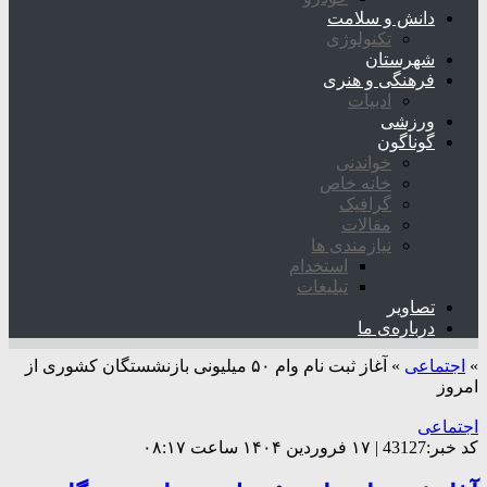
دانش و سلامت
تکنولوژی
شهرستان
فرهنگی و هنری
ادبیات
ورزشی
گوناگون
خواندنی
خانه خاص
گرافیک
مقالات
نیازمندی ها
استخدام
تبلیغات
تصاویر
درباره‌ی ما
»
اجتماعی
»
آغاز ثبت نام وام ۵۰ میلیونی بازنشستگان کشوری از
امروز
اجتماعی
کد خبر:43127 | ۱۷ فروردین ۱۴۰۴ ساعت ۰۸:۱۷