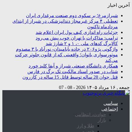
آخرین اخبار
شیرازمرغ؛ بر سکوی دوم صنعت مرغداری ایران
تعطیلی ۴ مرکز غیرمجاز دندانپزشکی در شیراز از ابتدای
مردادماه تاکنون
جزئیات راه اندازی کیف پول ایران اعلام شد
ترامپ: مذاکرات با تهران خوب پیش می‌رود
کالابرگ کدهای ملی ۰، ۱ و ۲ شارژ شد
واژگونی پژو۲۰۶ در جاده بابامیدان- نورآباد با ۳ مصدوم
موتورسواری بانوان؛ واقعیتی که از قانون جلوتر حرکت
می‌کند
همکاری دانشگاه صنعتی شیراز و آبفا کلید خورد
شتاب در صدور اسناد مالکیت تک برگ در فارس
قتل جوان 28 ساله توسط قاتل 15 ساله در کازرون
جمعه , ۱۶ مرداد ۱۴۰۵
2026 - 08 - 07
سیاسی
اجتماعی
حوادث، انتظامی
بازار
طلا و ارز
خودرو