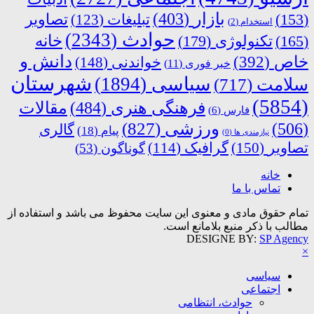
بازار
(403)
(153)
تبلیغات
(123)
تصاویر
استخدام
(2)
حوادث
(2343)
خانه
(165)
تکنولوژی
(179)
دانش و
خاص
(392)
خواندنی
(148)
خبر فوری
(11)
شهرستان
سیاسی
(1894)
سلامت
(717)
(5854)
فرهنگی هنری
(484)
مقالات
فارس
(6)
ورزشی
(827)
(506)
گالری
پیام
(18)
نیازمندی ها
(0)
تصاویر
(150)
گرافیک
(114)
گوناگون
(53)
خانه
تماس با ما
تمام حقوق مادی و معنوی این سایت محفوظ می باشد و استفاده از
مطالب با ذکر منبع بلامانع است.
DESIGNE BY:
SP Agency
×
سیاسی
اجتماعی
حوادث، انتظامی