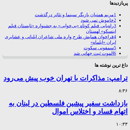
پربازدیدها
1
مریم همتیان بازیگر سینما و تئاتر درگذشت
2
خاموش نمی شود
3
راه‌یابی فیلم کوتاه «بی‌خوابی» به جشنواره «تابستان فیلم
اینسکو» لهستان
4
فراخوان همایش طرح واره ملی شاعران ایلیاتی و عشایری
ایران «ایلماه»
5
سمفونی سکوت
6
الموت ثبت جهانی شد
داغ ترین نوشته ها
ترامپ: مذاکرات با تهران خوب پیش می‌رود
۸:۳۶
بازداشت سفیر پیشین فلسطین در لبنان به
اتهام فساد و اختلاس اموال
۱۰:۳۳