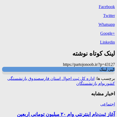
Facebook
Twitter
Whatsapp
+Google
Linkedin
لینک کوتاه نوشته
https://partojonoob.ir/?p=43127
کپی لینک
برچسب ها:
اداره کل ثبت احوال استان فارس
صندوق بازنشستگی
کشوری
وام بازنشستگان
اخبار مشابه
اجتماعی
آغاز ثبت‌نام اینترنتی وام ۲۰ میلیون تومانی اربعین