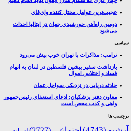
چهار کاری که هنگام شارژ آیفون نباید انجام دهیم
عجیب‌ترین عوامل مختل کننده وای‌فای
دومین راه‌آهن خورشیدی جهان در ایتالیا احداث
می‌شود
سیاسی
ترامپ: مذاکرات با تهران خوب پیش می‌رود
بازداشت سفیر پیشین فلسطین در لبنان به اتهام
فساد و اختلاس اموال
حادثه دریایی در نزدیکی سواحل عمان
معاون دفتر پزشکیان: ادعای استعفای رئیس‌جمهور
واهی و کذب محض است
برچسب ها
آرشیو
(4743)
اجتماعی
(2727)
ادبیات