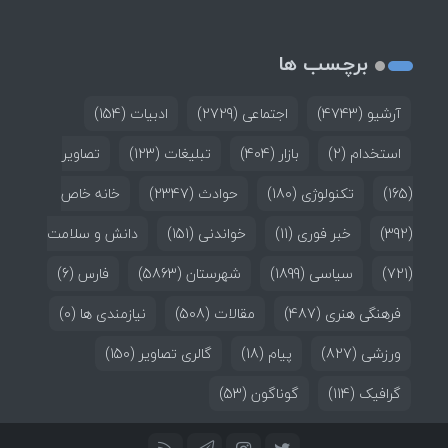
برچسب ها
آرشیو
(4743)
اجتماعی
(2729)
ادبیات
(154)
استخدام
(2)
بازار
(404)
تبلیغات
(123)
تصاویر
(165)
تکنولوژی
(180)
حوادث
(2347)
خانه خاص
(392)
خبر فوری
(11)
خواندنی
(151)
دانش و سلامت
(721)
سیاسی
(1899)
شهرستان
(5863)
فارس
(6)
فرهنگی هنری
(487)
مقالات
(508)
نیازمندی ها
(0)
ورزشی
(827)
پیام
(18)
گالری تصاویر
(150)
گرافیک
(114)
گوناگون
(53)