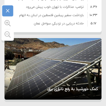
×
۸:۳۶
است
ترامپ: مذاکرات با تهران خوب پیش می‌رود
۱۰:۳۳
بازداشت سفیر پیشین فلسطین در لبنان به اتهام
۵:۱۷
فساد و اختلاس اموال
حادثه دریایی در نزدیکی سواحل عمان
۴:۴۱
معاون دفتر پزشکیان: ادعای استعفای رئیس‌جمهور
۲۰:۳۹
واهی و کذب محض است
زمان و تاریخ مذاکرات آمریکا و ایران هنوز نهایی
۶:۵۰
نشده است
وزیر جنگ آمریکا: ماشین جنگی ما آماده حمله
۶:۲۱
نظامی علیه ایران است
موافقت ترامپ با لغو حمله به ایران
۲:۱۵
هشدار عراقچی به همتای عربستانی درباره همراهی با
۷:۱۰
آمریکا
مقام ارشد امنیتی: برنامه گسترده‌ای برای پاسخ به
تحسین کارگردان «جنگ و صلح» از سینمای ایران؛ روایتی
۵:۴۵
دیوانگی آمریکا داریم
ترامپ دستور حملات جدید علیه ایران را صادر کرد
۵ شهر افسانه‌ای هخامنشی که هنوز هم زنده هستند
از عشق عمیق به مردم
کمک خورشید به رفع ناترازی برق
1