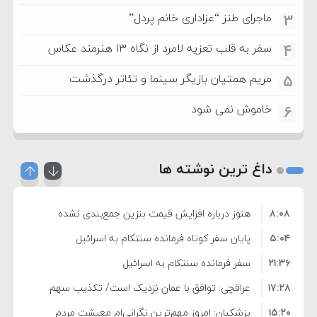
ماجرای طنز “عزاداری خانم پردل”
3
سفر به قلب تعزیه لامرد از نگاه ۱۳ هنرمند عکاس
4
مریم همتیان بازیگر سینما و تئاتر درگذشت
5
خاموش نمی شود
6
داغ ترین نوشته ها
۸:۰۸
هنوز درباره افزایش قیمت بنزین جمع‌بندی نشده
۵:۰۴
است/ کالا برگ قطعا افزایش می‌یابد
پایان سفر کوتاه فرمانده سنتکام به اسرائیل
۲۱:۳۶
سفر فرمانده سنتکام به اسرائیل
۱۷:۲۸
عراقچی: توافق با عمان نزدیک است/ تکذیب سهم
۱۵:۲۰
۱۱ درصدی ایران از خزر
پزشکیان: امروز مهم‌ترین نگرانی‌ام معیشت مردم