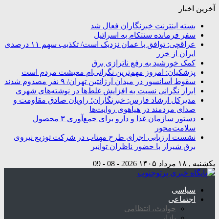
آخرین اخبار
بسته اینترنت خبرنگاران فعال شد
سفر فرمانده سنتکام به اسرائیل
عراقچی: توافق با عمان نزدیک است/ تکذیب سهم ۱۱ درصدی
ایران از خزر
کمک خورشید به رفع ناترازی برق
پزشکیان: امروز مهم‌ترین نگرانی‌ام معیشت مردم است
سقوط آسانسور در میدان آرژانتین تهران/ ۹ نفر مصدوم شدند
ابراز نگرانی نسبت به افزایش غلط‌ها در نوشته‌های شهری
مدیرکل ارشاد فارس: خبرنگاران؛ راویان صادق مقاومت و
صدای مردمند در هیاهوی روایت‌ها
دستور سازمان غذا و دارو برای جمع‌آوری ۳ محصول
سلامت‌محور
نشست ارزیابی اجرای طرح مهتاب در شرکت توزیع نیروی
برق شیراز با حضور ناظران توانیر
یکشنبه , ۱۸ مرداد ۱۴۰۵
2026 - 08 - 09
سیاسی
اجتماعی
حوادث، انتظامی
بازار