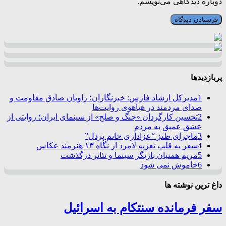
دوباره دیدگاهی می‌نویسم.
پربازدیدها
1
مدیرکل ارشاد فارس: خبرنگاران؛ راویان صادق مقاومت و
صدای مردمند در هیاهوی روایت‌ها
2
تحسین کارگردان «جنگ و صلح» از سینمای ایران؛ روایتی از
عشق عمیق به مردم
3
ماجرای طنز “عزاداری خانم پردل”
4
سفر به قلب تعزیه لامرد از نگاه ۱۳ هنرمند عکاس
5
مریم همتیان بازیگر سینما و تئاتر درگذشت
6
خاموش نمی شود
داغ ترین نوشته ها
سفر فرمانده سنتکام به اسرائیل