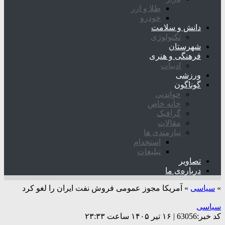
طلا و ارز
خودرو
دانش و سلامت
تکنولوژی
شهرستان
فرهنگی و هنری
ادبیات
ورزشی
گوناگون
خواندنی
خانه خاص
گرافیک
مقالات
نیازمندی ها
استخدام
تبلیغات
تصاویر
درباره‌ی ما
»
سیاسی
»
آمریکا مجوز عمومی فروش نفت ایران را لغو کرد
سیاسی
کد خبر:63056 | ۱۶ تیر ۱۴۰۵ ساعت ۲۳:۳۳