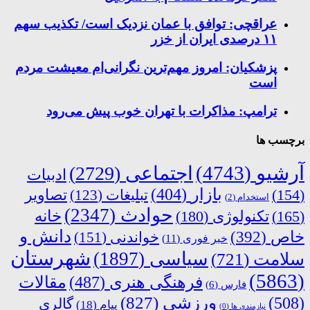
عراقچی: توافق با عمان نزدیک است/ تکذیب سهم
۱۱ درصدی ایران از خزر
پزشکیان: امروز مهم‌ترین نگرانی‌ام معیشت مردم
است
ترامپ: مذاکرات با تهران خوب پیش می‌رود
برچسب ها
آرشیو
(4743)
اجتماعی
(2729)
ادبیات
بازار
(404)
(154)
تبلیغات
(123)
تصاویر
استخدام
(2)
حوادث
(2347)
خانه
(165)
تکنولوژی
(180)
دانش و
خاص
(392)
خواندنی
(151)
خبر فوری
(11)
شهرستان
سیاسی
(1897)
سلامت
(721)
(5863)
فرهنگی هنری
(487)
مقالات
فارس
(6)
ورزشی
(827)
(508)
گالری
پیام
(18)
نیازمندی ها
(0)