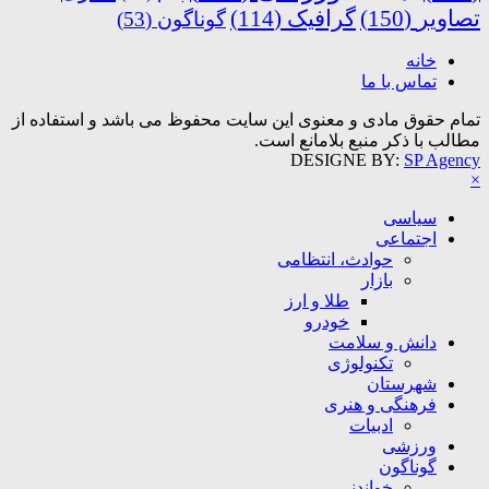
تصاویر
(150)
گرافیک
(114)
گوناگون
(53)
خانه
تماس با ما
تمام حقوق مادی و معنوی این سایت محفوظ می باشد و استفاده از
مطالب با ذکر منبع بلامانع است.
DESIGNE BY:
SP Agency
×
سیاسی
اجتماعی
حوادث، انتظامی
بازار
طلا و ارز
خودرو
دانش و سلامت
تکنولوژی
شهرستان
فرهنگی و هنری
ادبیات
ورزشی
گوناگون
خواندنی