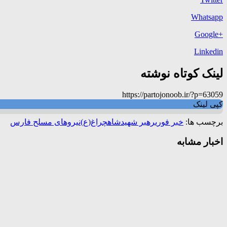
Whatsapp
+Google
Linkedin
لینک کوتاه نوشته
https://partojonoob.ir/?p=63059
کپی لینک
برچسب ها:
خبر فوری
رهبر شهید
شاهچراغ(ع)
نیروهای مسلح فارس
اخبار مشابه