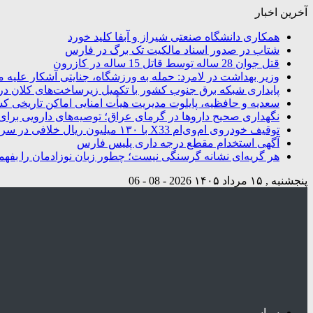
آخرین اخبار
همکاری دانشگاه صنعتی شیراز و آبفا کلید خورد
شتاب در صدور اسناد مالکیت تک برگ در فارس
قتل جوان 28 ساله توسط قاتل 15 ساله در کازرون
وزیر بهداشت در لامرد: حمله به ورزشگاه، جنایتی آشکار علیه م
پایداری شبکه برق جنوب کشور با تکمیل زیرساخت‌های کلان در
سعدیه و حافظیه، پایلوت مدیریت هیأت امنایی اماکن تاریخی ک
نگهداری صحیح داروها در گرمای عراق؛ توصیه‌های دارویی برای 
توقیف خودروی ام‌وی‌ام X33 با ۱۳۰ میلیون ریال خلافی در سروستان
آگهی استخدام مقطع درجه داری پلیس فارس
هر گریه‌ای نشانه گرسنگی نیست؛ چطور زبان نوزادمان را بفهم
پنجشنبه , ۱۵ مرداد ۱۴۰۵
2026 - 08 - 06
سیاسی