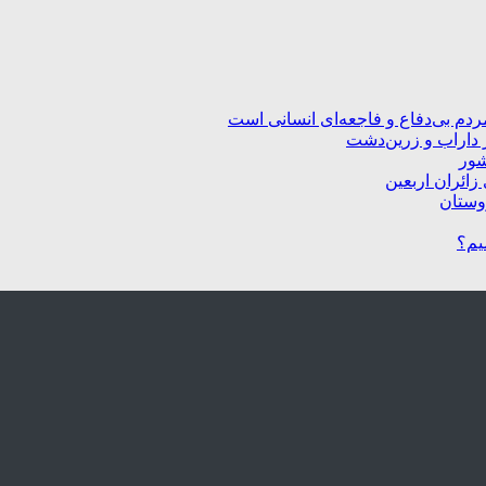
ردم بی‌دفاع و فاجعه‌ای انسانی است
 داراب و زرین‌دشت
شور
زائران اربعین
یم؟