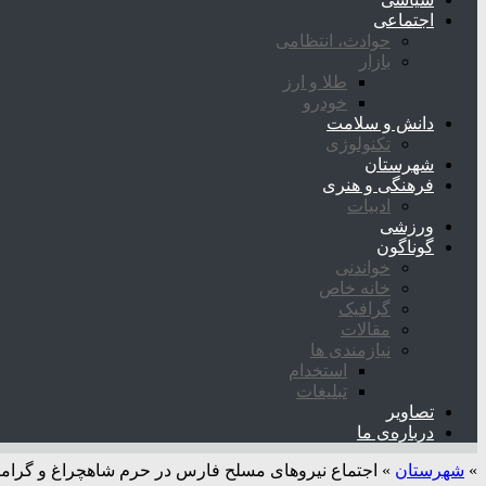
اجتماعی
حوادث، انتظامی
بازار
طلا و ارز
خودرو
دانش و سلامت
تکنولوژی
شهرستان
فرهنگی و هنری
ادبیات
ورزشی
گوناگون
خواندنی
خانه خاص
گرافیک
مقالات
نیازمندی ها
استخدام
تبلیغات
تصاویر
درباره‌ی ما
»
شهرستان
»
اجتماع نیروهای مسلح فارس در حرم شاهچراغ و گرام