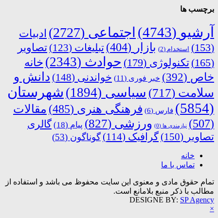
برچسب ها
آرشیو
(4743)
اجتماعی
(2727)
ادبیات
بازار
(404)
(153)
تبلیغات
(123)
تصاویر
استخدام
(2)
حوادث
(2343)
خانه
(165)
تکنولوژی
(179)
دانش و
خاص
(392)
خواندنی
(148)
خبر فوری
(11)
شهرستان
سیاسی
(1894)
سلامت
(717)
(5854)
فرهنگی هنری
(485)
مقالات
فارس
(6)
ورزشی
(827)
(507)
گالری
پیام
(18)
نیازمندی ها
(0)
تصاویر
(150)
گرافیک
(114)
گوناگون
(53)
خانه
تماس با ما
تمام حقوق مادی و معنوی این سایت محفوظ می باشد و استفاده از
مطالب با ذکر منبع بلامانع است.
DESIGNE BY:
SP Agency
×