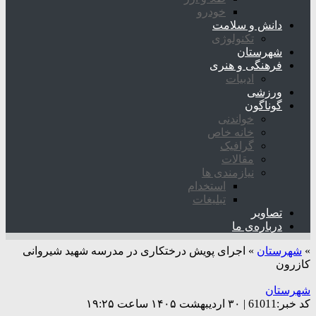
خودرو
دانش و سلامت
تکنولوژی
شهرستان
فرهنگی و هنری
ادبیات
ورزشی
گوناگون
خواندنی
خانه خاص
گرافیک
مقالات
نیازمندی ها
استخدام
تبلیغات
تصاویر
درباره‌ی ما
»
شهرستان
»
اجرای پویش درختکاری در مدرسه شهید شیروانی
کازرون
شهرستان
کد خبر:61011 | ۳۰ اردیبهشت ۱۴۰۵ ساعت ۱۹:۲۵