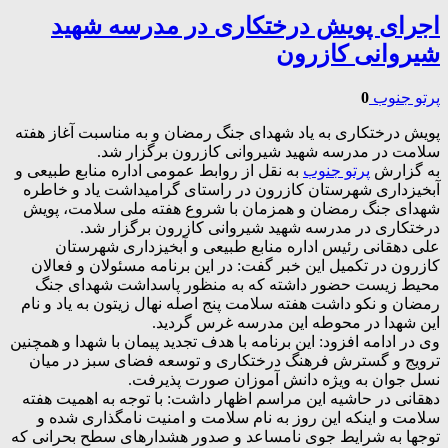
اجرای پویش درختکاری در مدرسه شهید
شیروانی کازرون
پرتو جنوب
0
پویش درختکاری به یاد شهدای جنگ رمضان و به مناسبت آغاز هفته
سلامت در مدرسه شهید شیروانی کازرون برگزار شد.
به گزارش
پرتو جنوب
به نقل از روابط عمومی اداره منابع طبیعی و
آبخیزداری شهرستان کازرون در راستای گرامیداشت یاد و خاطره
شهدای جنگ رمضان و همزمان با شروع هفته ملی سلامت، پویش
درختکاری در مدرسه شهید شیروانی کازرون برگزار شد.
علی دهقانی رئیس اداره منابع طبیعی و آبخیزداری شهرستان
کازرون در تکمیل این خبر گفت: در این برنامه مسئولان و فعالان
محیط زیست حضور داشته که به منظور پاسداشت شهدای جنگ
رمضان و نکو داشت هفته سلامت پنج اصله نهال زیتون به یاد و نام
این شهدا در محوطه این مدرسه غرس گردید.
وی در‌ ادامه افزود: این برنامه با هدف تجدید پیمان با شهدا و همچنین
ترویج و گسترش فرهنگ درختکاری و توسعه فضای سبز در میان
نسل جوان به ویژه دانش آموزان صورت پذیرفت.
دهقانی در حاشیه‌ این مراسم اظهار داشت: با توجه به اهمیت هفته
سلامت و اینکه این روز به نام سلامت و امنیت نامگذاری شده و
توجها به شرایط جوی نامساعد و صدور هشدارهای سطح بحرانی که