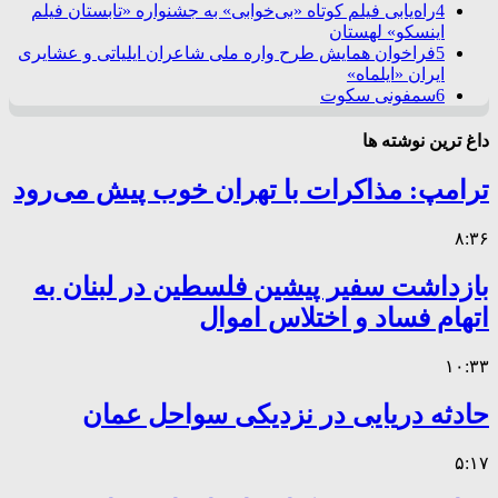
4
راه‌یابی فیلم کوتاه «بی‌خوابی» به جشنواره «تابستان فیلم
اینسکو» لهستان
5
فراخوان همایش طرح واره ملی شاعران ایلیاتی و عشایری
ایران «ایلماه»
6
سمفونی سکوت
داغ ترین نوشته ها
ترامپ: مذاکرات با تهران خوب پیش می‌رود
۸:۳۶
بازداشت سفیر پیشین فلسطین در لبنان به
اتهام فساد و اختلاس اموال
۱۰:۳۳
حادثه دریایی در نزدیکی سواحل عمان
۵:۱۷