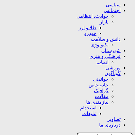
سیاسی
اجتماعی
حوادث، انتظامی
بازار
طلا و ارز
خودرو
دانش و سلامت
تکنولوژی
شهرستان
فرهنگی و هنری
ادبیات
ورزشی
گوناگون
خواندنی
خانه خاص
گرافیک
مقالات
نیازمندی ها
استخدام
تبلیغات
تصاویر
درباره‌ی ما