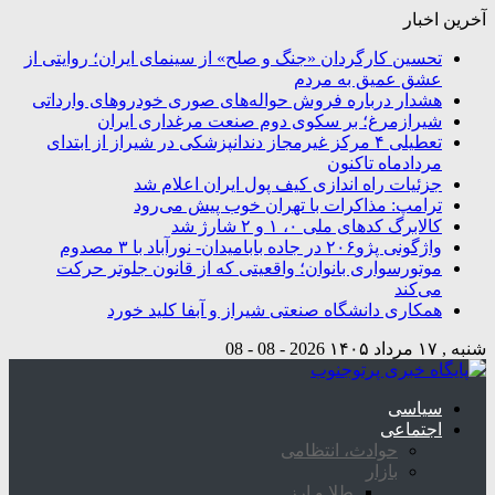
آخرین اخبار
تحسین کارگردان «جنگ و صلح» از سینمای ایران؛ روایتی از
عشق عمیق به مردم
هشدار درباره فروش حواله‌های صوری خودروهای وارداتی
شیرازمرغ؛ بر سکوی دوم صنعت مرغداری ایران
تعطیلی ۴ مرکز غیرمجاز دندانپزشکی در شیراز از ابتدای
مردادماه تاکنون
جزئیات راه اندازی کیف پول ایران اعلام شد
ترامپ: مذاکرات با تهران خوب پیش می‌رود
کالابرگ کدهای ملی ۰، ۱ و ۲ شارژ شد
واژگونی پژو۲۰۶ در جاده بابامیدان- نورآباد با ۳ مصدوم
موتورسواری بانوان؛ واقعیتی که از قانون جلوتر حرکت
می‌کند
همکاری دانشگاه صنعتی شیراز و آبفا کلید خورد
شنبه , ۱۷ مرداد ۱۴۰۵
2026 - 08 - 08
سیاسی
اجتماعی
حوادث، انتظامی
بازار
طلا و ارز