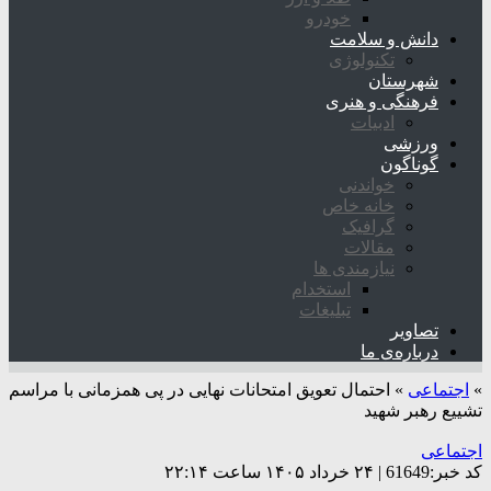
خودرو
دانش و سلامت
تکنولوژی
شهرستان
فرهنگی و هنری
ادبیات
ورزشی
گوناگون
خواندنی
خانه خاص
گرافیک
مقالات
نیازمندی ها
استخدام
تبلیغات
تصاویر
درباره‌ی ما
»
اجتماعی
»
احتمال تعویق امتحانات نهایی در پی همزمانی با مراسم
تشییع رهبر شهید
اجتماعی
کد خبر:61649 | ۲۴ خرداد ۱۴۰۵ ساعت ۲۲:۱۴