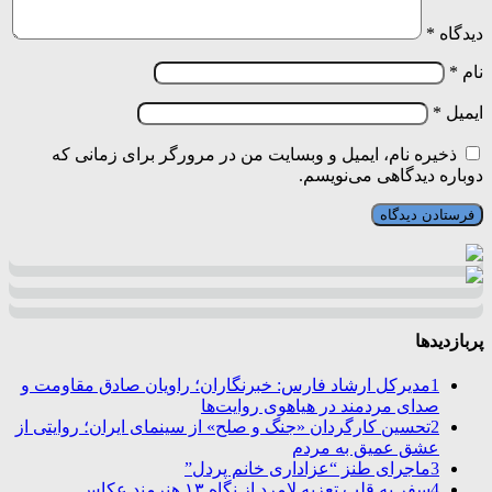
دیدگاه
*
نام
*
ایمیل
*
ذخیره نام، ایمیل و وبسایت من در مرورگر برای زمانی که
دوباره دیدگاهی می‌نویسم.
پربازدیدها
1
مدیرکل ارشاد فارس: خبرنگاران؛ راویان صادق مقاومت و
صدای مردمند در هیاهوی روایت‌ها
2
تحسین کارگردان «جنگ و صلح» از سینمای ایران؛ روایتی از
عشق عمیق به مردم
3
ماجرای طنز “عزاداری خانم پردل”
4
سفر به قلب تعزیه لامرد از نگاه ۱۳ هنرمند عکاس