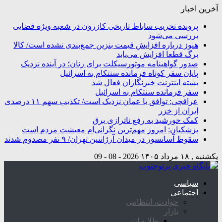
آخرین اخبار
پرونده تخریب ساباط تاریخی کازرون در شعبه ویژه قضایی
بررسی می‌شود
هنوز درباره افزایش قیمت بنزین جمع‌بندی نشده است/ کالا
برگ قطعا افزایش می‌یابد
صدور گواهینامه موتورسیکلت برای زنان؛ در آینده نزدیک
پایان سفر کوتاه فرمانده سنتکام به اسرائیل
بسته اینترنت خبرنگاران فعال شد
سفر فرمانده سنتکام به اسرائیل
عراقچی: توافق با عمان نزدیک است/ تکذیب سهم ۱۱ درصدی
ایران از خزر
کمک خورشید به رفع ناترازی برق
پزشکیان: امروز مهم‌ترین نگرانی‌ام معیشت مردم است
سقوط آسانسور در میدان آرژانتین تهران/ ۹ نفر مصدوم شدند
یکشنبه , ۱۸ مرداد ۱۴۰۵
2026 - 08 - 09
سیاسی
اجتماعی
حوادث، انتظامی
بازار
طلا و ارز