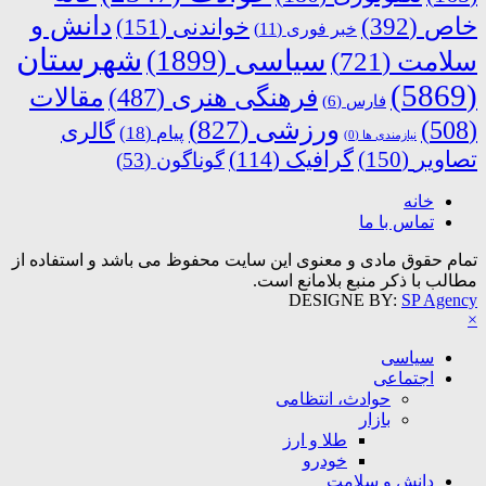
دانش و
خاص
(392)
خواندنی
(151)
خبر فوری
(11)
شهرستان
سیاسی
(1899)
سلامت
(721)
(5869)
فرهنگی هنری
(487)
مقالات
فارس
(6)
ورزشی
(827)
(508)
گالری
پیام
(18)
نیازمندی ها
(0)
تصاویر
(150)
گرافیک
(114)
گوناگون
(53)
خانه
تماس با ما
تمام حقوق مادی و معنوی این سایت محفوظ می باشد و استفاده از
مطالب با ذکر منبع بلامانع است.
DESIGNE BY:
SP Agency
×
سیاسی
اجتماعی
حوادث، انتظامی
بازار
طلا و ارز
خودرو
دانش و سلامت