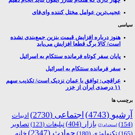
عجیب‌ترین عوامل مختل کننده وای‌فای
سیاسی
هنوز درباره افزایش قیمت بنزین جمع‌بندی نشده
است/ کالا برگ قطعا افزایش می‌یابد
پایان سفر کوتاه فرمانده سنتکام به اسرائیل
سفر فرمانده سنتکام به اسرائیل
عراقچی: توافق با عمان نزدیک است/ تکذیب سهم
۱۱ درصدی ایران از خزر
برچسب ها
آرشیو
(4743)
اجتماعی
(2730)
ادبیات
بازار
(404)
(154)
تبلیغات
(123)
تصاویر
استخدام
(2)
حوادث
(2347)
خانه
(165)
تکنولوژی
(180)