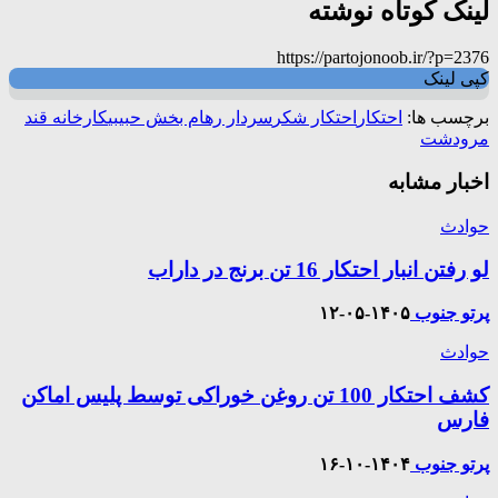
لینک کوتاه نوشته
https://partojonoob.ir/?p=2376
کپی لینک
برچسب ها:
احتکار
احتکار شکر
سردار رهام بخش حبیبی
کارخانه قند
مرودشت
اخبار مشابه
حوادث
لو رفتن انبار احتکار 16 تن برنج در داراب
پرتو جنوب
۱۴۰۵-۰۵-۱۲
حوادث
کشف احتکار 100 تن روغن خوراکی توسط پلیس اماکن
فارس
پرتو جنوب
۱۴۰۴-۱۰-۱۶