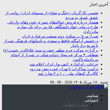
آخرین اخبار
تحسین کارگردان «جنگ و صلح» از سینمای ایران؛ روایتی از
عشق عمیق به مردم
هشدار درباره فروش حواله‌های صوری خودروهای وارداتی
طرح درمانی جهاد دانشگاهی فارس برای یک بیماری
مادرزادی
شیرازمرغ؛ بر سکوی دوم صنعت مرغداری ایران
درخشش آرامگاه‌ حافظ و سعدی و یادمانهای فرهنگی شیراز
با توزیع برق پایدار
برگزاری موکب حرم مطهر حضرت سید علاءالدین حسین(ع)
تعطیلی ۴ مرکز غیرمجاز دندانپزشکی در شیراز از ابتدای
مردادماه تاکنون
جزئیات راه اندازی کیف پول ایران اعلام شد
ترامپ: مذاکرات با تهران خوب پیش می‌رود
کالابرگ کدهای ملی ۰، ۱ و ۲ شارژ شد
شنبه , ۱۷ مرداد ۱۴۰۵
2026 - 08 - 08
سیاسی
اجتماعی
حوادث، انتظامی
بازار