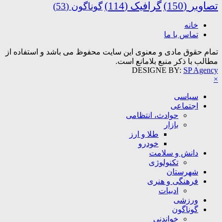
تصاویر
(150)
گرافیک
(114)
گوناگون
(53)
خانه
تماس با ما
تمام حقوق مادی و معنوی این سایت محفوظ می باشد و استفاده از
مطالب با ذکر منبع بلامانع است.
DESIGNE BY:
SP Agency
×
سیاسی
اجتماعی
حوادث، انتظامی
بازار
طلا و ارز
خودرو
دانش و سلامت
تکنولوژی
شهرستان
فرهنگی و هنری
ادبیات
ورزشی
گوناگون
خواندنی