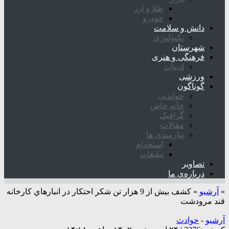
طلا و ارز
خودرو
دانش و سلامت
تکنولوژی
شهرستان
فرهنگی و هنری
ادبیات
ورزشی
گوناگون
خواندنی
خانه خاص
گرافیک
مقالات
نیازمندی ها
استخدام
تبلیغات
تصاویر
درباره‌ی ما
»
آرشیو
»
کشف بيش از 9 هزار تن شکر احتکار در انبارهاي كارخانه
قند مرودشت
آرشیو
-
حوادث