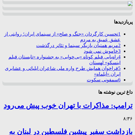
پربازدیدها
1
تحسین کارگردان «جنگ و صلح» از سینمای ایران؛ روایتی از
عشق عمیق به مردم
2
مریم همتیان بازیگر سینما و تئاتر درگذشت
3
خاموش نمی شود
4
راه‌یابی فیلم کوتاه «بی‌خوابی» به جشنواره «تابستان فیلم
اینسکو» لهستان
5
فراخوان همایش طرح واره ملی شاعران ایلیاتی و عشایری
ایران «ایلماه»
6
سمفونی سکوت
داغ ترین نوشته ها
ترامپ: مذاکرات با تهران خوب پیش می‌رود
۸:۳۶
بازداشت سفیر پیشین فلسطین در لبنان به