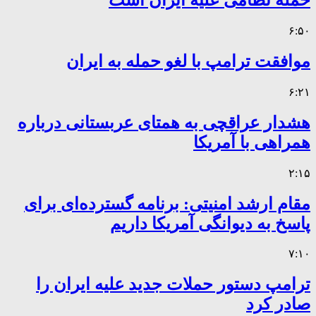
حمله نظامی علیه ایران است
۶:۵۰
موافقت ترامپ با لغو حمله به ایران
۶:۲۱
هشدار عراقچی به همتای عربستانی درباره
همراهی با آمریکا
۲:۱۵
مقام ارشد امنیتی: برنامه گسترده‌ای برای
پاسخ به دیوانگی آمریکا داریم
۷:۱۰
ترامپ دستور حملات جدید علیه ایران را
صادر کرد