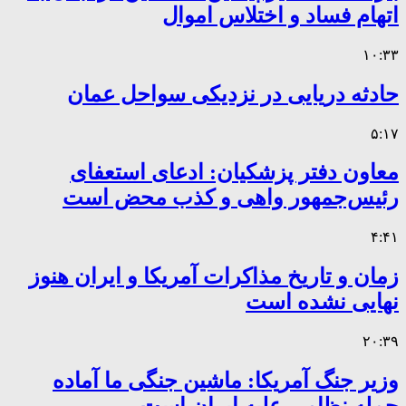
اتهام فساد و اختلاس اموال
۱۰:۳۳
حادثه دریایی در نزدیکی سواحل عمان
۵:۱۷
معاون دفتر پزشکیان: ادعای استعفای
رئیس‌جمهور واهی و کذب محض است
۴:۴۱
زمان و تاریخ مذاکرات آمریکا و ایران هنوز
نهایی نشده است
۲۰:۳۹
وزیر جنگ آمریکا: ماشین جنگی ما آماده