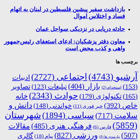
بازداشت سفیر پیشین فلسطین در لبنان به اتهام
فساد و اختلاس اموال
حادثه دریایی در نزدیکی سواحل عمان
معاون دفتر پزشکیان: ادعای استعفای رئیس‌جمهور
واهی و کذب محض است
برچسب ها
آرشیو
(4743)
اجتماعی
(2727)
ادبیات
بازار
(404)
(153)
تبلیغات
(123)
تصاویر
استخدام
(2)
حوادث
(2343)
خانه
(165)
تکنولوژی
(179)
دانش و
خاص
(392)
خواندنی
(148)
خبر فوری
(11)
شهرستان
سیاسی
(1894)
سلامت
(717)
(5859)
فرهنگی هنری
(485)
مقالات
فارس
(6)
ورزشی
(827)
(507)
گالری
پیام
(18)
نیازمندی ها
(0)