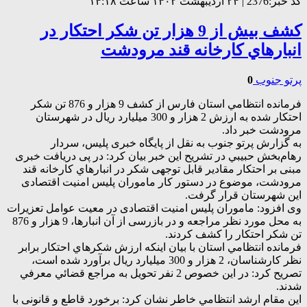
کد خبر:2376 | ۲۴ اردیبهشت ۱۴۰۲ ساعت ۱۴:۱۸
کشف بيش از 9 هزار تن شکر احتکار در
انبارهاي كارخانه قند مرودشت
پرتو جنوب
0
فرمانده انتظامي استان فارس از کشف 9 هزار و 876 تن شکر
احتکار شده به ارزش 2 هزار و 300 میلیارد ریال در شهرستان
مرودشت خبر داد.
به گزارش پرتو جنوب به نقل از پایگاه خبری پلیس، سردار
رهام‌بخش حبيبي در تشریح این خبر بيان كرد: در پی دریافت خبری
مبنی بر احتکار مقادیر قابل توجهی شکر در انبارهاي كارخانه قند
مرودشت، موضوع در دستور کار ماموران پلیس امنیت اقتصادی
این شهرستان قرار گرفت.
وی افزود: ماموران پلیس امنیت اقتصادی در معیت عوامل تعزیرات
به محل مورد نظر مراجعه و در بازرسی از آن انبارها، 9 هزار و 876
تن شکر احتکار را کشف كردند.
فرمانده انتظامي استان با بیان اینکه ارزش شكرهاي احتكار برابر
نظر كارشناسان، 2 هزار و 300 ميليارد ريال برآورد شده است،
تصریح کرد: در اين خصوص 2 نفر تحويل به مراجع قضائي معرفي
شدند.
اين مقام ارشد انتظامي خاطر نشان کرد: برخورد قاطع و قانونی با