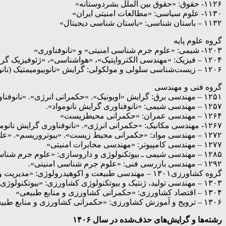
۱۱۲۶- حقوق: «حقوق بین الملل بشردوستانه»
۱۱۳۰- علوم سیاسی: «مطالعات امنیتی ایران»
۱۱۳۲ – باستان شناسی: «باستان شناسی دیجیتال»
گروه علوم پایه
۱۲۰۳- شیمی: «علوم جرم شناسی امنیتی» و «نانوفناوری»
۱۲۰۴ – فیزیک: «مهندسی الکترواپتیک»، «هواشناسی»، «ژئوفیزیک گرایش های گرانی سنجی و ژئومغناطیس»، «نانوفناوری»
۱۲۰۶ – زیست‌شناسی سلولی و مولکولی: گرایش «نانوبیومیمتیک (نانوزیست الهام)»
گروه فنی و مهندسی
۱۲۵۱ – مهندسی برق: گرایش «اویونیک». «حکمرانی انرژی». «نانوفناوری گرایش نانومواد». «مهندسی الکترواپتیک».
۱۲۵۷ – مهندسی شیمی: «نانوفناوری گرایش نانومواد».
۱۲۶۴ – مهندسی عمران: «حکمرانی محیطزیست»
۱۲۶۷- مهندسی مکانیک: «حکمرانی انرژی». «نانوفناوری گرایش نانومواد».
۱۲۷۲ – مهندسی مواد: «حکمرانی محیط زیست». «بیوتروریسم». «علوم جرم شناسی امنیتی». «نانوفناوری»
۱۲۷۷ – مهندسی کامپیوتر: «مهندسی مخابرات امنیتی»
۱۲۸۵ – مهندسی شیمی ـ بیوتکنولوژی و داروسازی: «علوم جرم شناسی امنیتی».
۱۲۹۲ – مهندسی بازرسی فنی: «علوم جرم شناسی امنیتی».
گروه کشاورزی۱۳۰۱ – مهندسی طبیعت و اکوهیدرولوژی: «مدیریت و کنترل بیابان». «اکوهیدرولوژی»
۱۳۰۳ – مهندسی تولید، ژنتیک و بیوتکنولوژی کشاورزی: «بیوتکنولوژی کشاورزی»
۱۳۰۴ – اقتصاد کشاورزی: «حکمرانی کشاورزی و منابع طبیعی»
۱۳۰۶ – ترویج و آموزش کشاورزی: «حکمرانی کشاورزی و منابع طبیعی»
رشته‌ها و گرایش‌های حذف‌شده در سال ۱۴۰۶