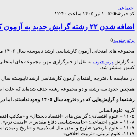
اجتماعی
کد خبر:62064 | ۱ تیر ۱۴۰۵ ساعت ۱۲:۴۰
اضافه شدن ۲۲ رشته گرایش جدید به آزمون کارشناسی ارشد سال ۱۴۰۶
پرتو جنوب
0
مجموعه های امتحانی آزمون کارشناسی ارشد ناپیوسته سال ۱۴۰۶ منتشر شده است و در مقایسه با سال گذشته حدود ۲۲ رشته گرایش اضافه شده اند.
به گزارش
پرتو جنوب
کشور منتشر شد.
در مقایسه با دفترچه راهنمای آزمون کارشناسی ارشد ناپیوسته سال ۱۴۰۵ حدود ۲۲ رشته و گرایش جدید به دفترچه اضافه شده‌اند که نشان‌دهنده تنوع بیشتر و پاسخ به نیازهای جدید بازار کار و دانشگاه است.
همچنین حدود سه رشته و دو مجموعه رشته حذف شده‌اند که علت اصلی
رشته‌ها و گرایش‌هایی که در دفترچه سال ۱۴۰۵ وجود نداشتند، اما در دفترچه سال ۱۴۰۶ به فهرست اضافه شده‌اند:
گروه علوم انسانی
۱۱۰۵ – علوم اقتصادی: گرایش های «اقتصاد دیجیتال» و «مکاتب اقتصادی». رشته امنیت اقتصادی.
۱۱۰۸ – علوم اجتماعی: «جامعه‌شناسی دفاع مقدس». «امنیت نرم». «مطالعات دفاع مقدس»، «پژوهشگری امنیت».
۱۱۰۷ – علوم تاریخی: «تاریخ و تمدن ملل اسلامی» و «تاریخ و تمدن اسلامی در شبه‌قاره هند»
۱۱۱۷- علوم تربیتی: «تربیت اخلاقی»