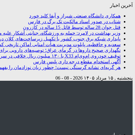
آخرین اخبار
همکاری دانشگاه صنعتی شیراز و آبفا کلید خورد
شتاب در صدور اسناد مالکیت تک برگ در فارس
قتل جوان 28 ساله توسط قاتل 15 ساله در کازرون
وزیر بهداشت در لامرد: حمله به ورزشگاه، جنایتی آشکار علیه م
پایداری شبکه برق جنوب کشور با تکمیل زیرساخت‌های کلان در
سعدیه و حافظیه، پایلوت مدیریت هیأت امنایی اماکن تاریخی ک
نگهداری صحیح داروها در گرمای عراق؛ توصیه‌های دارویی برای 
توقیف خودروی ام‌وی‌ام X33 با ۱۳۰ میلیون ریال خلافی در سروستان
آگهی استخدام مقطع درجه داری پلیس فارس
هر گریه‌ای نشانه گرسنگی نیست؛ چطور زبان نوزادمان را بفهم
پنجشنبه , ۱۵ مرداد ۱۴۰۵
2026 - 08 - 06
سیاسی