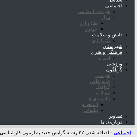
اجتماعی
حوادث، انتظامی
بازار
طلا و ارز
خودرو
دانش و سلامت
تکنولوژی
شهرستان
فرهنگی و هنری
ادبیات
ورزشی
گوناگون
خواندنی
خانه خاص
گرافیک
مقالات
نیازمندی ها
استخدام
تبلیغات
تصاویر
درباره‌ی ما
»
اجتماعی
»
اضافه شدن ۲۲ رشته گرایش جدید به آزمون کارشناسی ارشد سال ۱۴۰۶