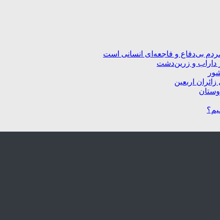
ردم بی‌دفاع و فاجعه‌ای انسانی است
 داراب و زرین‌دشت
شور
زائران اربعین
یم؟