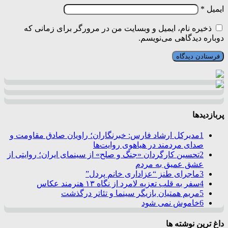
ایمیل
*
ذخیره نام، ایمیل و وبسایت من در مرورگر برای زمانی که
دوباره دیدگاهی می‌نویسم.
پربازدیدها
1
مدیرکل ارشاد فارس: خبرنگاران؛ راویان صادق مقاومت و
صدای مردمند در هیاهوی روایت‌ها
2
تحسین کارگردان «جنگ و صلح» از سینمای ایران؛ روایتی از
عشق عمیق به مردم
3
ماجرای طنز “عزاداری خانم پردل”
4
سفر به قلب تعزیه لامرد از نگاه ۱۳ هنرمند عکاس
5
مریم همتیان بازیگر سینما و تئاتر درگذشت
6
خاموش نمی شود
داغ ترین نوشته ها