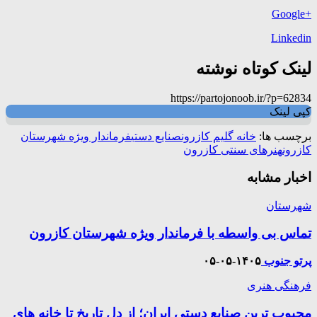
+Google
Linkedin
لینک کوتاه نوشته
https://partojonoob.ir/?p=62834
کپی لینک
برچسب ها:
خانه گلیم کازرون
صنایع دستی
فرماندار ویژه شهرستان
کازرون
هنرهای سنتی کازرون
اخبار مشابه
شهرستان
تماس بی واسطه با فرماندار ویژه شهرستان کازرون
پرتو جنوب
۱۴۰۵-۰۵-۰۵
فرهنگی هنری
محبوب ترین صنایع دستی ایران؛ از دل تاریخ تا خانه های