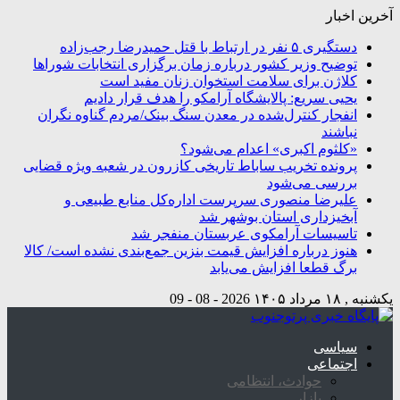
آخرین اخبار
دستگیری ۵ نفر در ارتباط با قتل حمیدرضا رجب‌زاده
توضیح وزیر کشور درباره زمان برگزاری انتخابات شوراها
کلاژن برای سلامت استخوان زنان مفید است
یحیی سریع: پالایشگاه آرامکو را هدف قرار دادیم
انفجار کنترل‌شده در معدن سنگ بینک/مردم گناوه نگران
نباشند
«کلثوم اکبری» اعدام می‌شود؟
پرونده تخریب ساباط تاریخی کازرون در شعبه ویژه قضایی
بررسی می‌شود
علیرضا منصوری سرپرست اداره‌کل منابع طبیعی و
آبخیزداری استان بوشهر شد
تاسیسات آرامکوی عربستان منفجر شد
هنوز درباره افزایش قیمت بنزین جمع‌بندی نشده است/ کالا
برگ قطعا افزایش می‌یابد
یکشنبه , ۱۸ مرداد ۱۴۰۵
2026 - 08 - 09
سیاسی
اجتماعی
حوادث، انتظامی
بازار