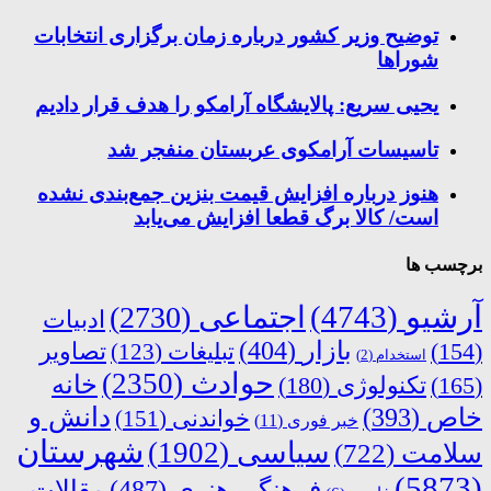
توضیح وزیر کشور درباره زمان برگزاری انتخابات
شوراها
یحیی سریع: پالایشگاه آرامکو را هدف قرار دادیم
تاسیسات آرامکوی عربستان منفجر شد
هنوز درباره افزایش قیمت بنزین جمع‌بندی نشده
است/ کالا برگ قطعا افزایش می‌یابد
برچسب ها
آرشیو
(4743)
اجتماعی
(2730)
ادبیات
بازار
(404)
(154)
تبلیغات
(123)
تصاویر
استخدام
(2)
حوادث
(2350)
خانه
(165)
تکنولوژی
(180)
دانش و
خاص
(393)
خواندنی
(151)
خبر فوری
(11)
شهرستان
سیاسی
(1902)
سلامت
(722)
(5873)
فرهنگی هنری
(487)
مقالات