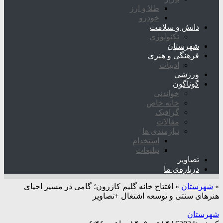
طلا و ارز
خودرو
دانش و سلامت
تکنولوژی
شهرستان
فرهنگی و هنری
ادبیات
ورزشی
گوناگون
خواندنی
خانه خاص
گرافیک
مقالات
نیازمندی ها
استخدام
تبلیغات
تصاویر
درباره‌ی ما
»
شهرستان
»
افتتاح خانه گلیم کازرون؛ گامی در مسیر احیای
هنرهای سنتی و توسعه اشتغال +تصاویر
شهرستان