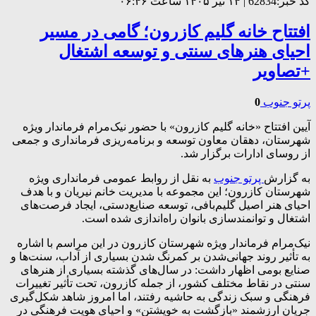
کد خبر:62834 | ۱۴ تیر ۱۴۰۵ ساعت ۰۶:۴۶
افتتاح خانه گلیم کازرون؛ گامی در مسیر
احیای هنرهای سنتی و توسعه اشتغال
+تصاویر
پرتو جنوب
0
آیین افتتاح «خانه گلیم کازرون» با حضور نیک‌مرام فرماندار ویژه
شهرستان، دهقان معاون توسعه و برنامه‌ریزی فرمانداری و جمعی
از روسای ادارات برگزار شد.
به گزارش
پرتو جنوب
به نقل از روابط عمومی فرمانداری ویژه
شهرستان کازرون؛ این مجموعه با مدیریت خانم نیریان و با هدف
احیای هنر اصیل گلیم‌بافی، توسعه صنایع‌دستی، ایجاد فرصت‌های
اشتغال و توانمندسازی بانوان راه‌اندازی شده است.
نیک‌مرام فرماندار ویژه شهرستان کازرون در این مراسم با اشاره
به تأثیر روند جهانی‌شدن بر کمرنگ شدن بسیاری از آداب، سنت‌ها و
صنایع بومی اظهار داشت: در سال‌های گذشته بسیاری از هنرهای
سنتی در نقاط مختلف کشور، از جمله کازرون، تحت تأثیر تغییرات
فرهنگی و سبک زندگی به حاشیه رفتند، اما امروز شاهد شکل‌گیری
جریان ارزشمند «بازگشت به خویشتن» و احیای هویت فرهنگی در