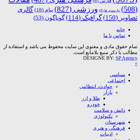
فارس
(6)
ورزشی
(827)
(508)
گالری
پیام
(18)
نیازمندی ها
(0)
تصاویر
(150)
گرافیک
(114)
گوناگون
(53)
خانه
تماس با ما
تمام حقوق مادی و معنوی این سایت محفوظ می باشد و استفاده از
مطالب با ذکر منبع بلامانع است.
DESIGNE BY:
SP Agency
×
سیاسی
اجتماعی
حوادث، انتظامی
بازار
طلا و ارز
خودرو
دانش و سلامت
تکنولوژی
شهرستان
فرهنگی و هنری
ادبیات
ورزشی