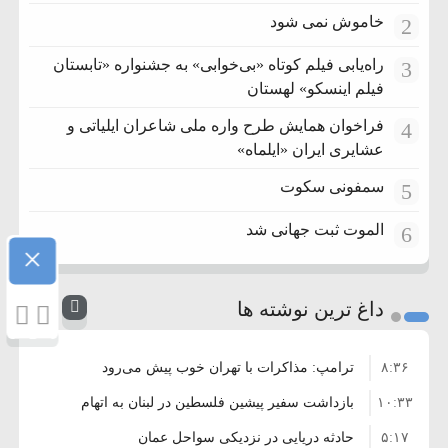
خاموش نمی شود
2
راه‌یابی فیلم کوتاه «بی‌خوابی» به جشنواره «تابستان
3
فیلم اینسکو» لهستان
فراخوان همایش طرح واره ملی شاعران ایلیاتی و
4
عشایری ایران «ایلماه»
سمفونی سکوت
5
الموت ثبت جهانی شد
6
×
داغ ترین نوشته ها
۸:۳۶
ترامپ: مذاکرات با تهران خوب پیش می‌رود
۱۰:۳۳
بازداشت سفیر پیشین فلسطین در لبنان به اتهام
۵:۱۷
فساد و اختلاس اموال
حادثه دریایی در نزدیکی سواحل عمان