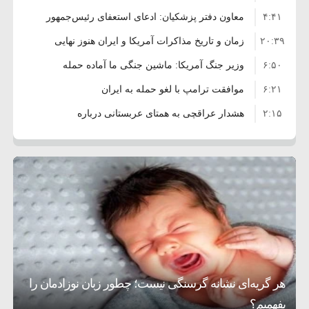
۴:۴۱
معاون دفتر پزشکیان: ادعای استعفای رئیس‌جمهور
۲۰:۳۹
واهی و کذب محض است
زمان و تاریخ مذاکرات آمریکا و ایران هنوز نهایی
۶:۵۰
نشده است
وزیر جنگ آمریکا: ماشین جنگی ما آماده حمله
۶:۲۱
نظامی علیه ایران است
موافقت ترامپ با لغو حمله به ایران
۲:۱۵
هشدار عراقچی به همتای عربستانی درباره
۷:۱۰
همراهی با آمریکا
مقام ارشد امنیتی: برنامه گسترده‌ای برای پاسخ به
۵:۴۵
دیوانگی آمریکا داریم
ترامپ دستور حملات جدید علیه ایران را صادر کرد
۱۲:۵۹
سپاه: دو نفتکش متخلف مورد اصابت قرار گرفته
۸:۵۷
و متوقف شدند
ترامپ مدعی توافق تاریخی برای خلع سلاح کامل
۱۶:۱۹
حماس شد
اعتراض عراقچی به همتای بلغارستانی به دلیل
۱۰:۱۵
کمک به آمریکا در حملات به ایران
کشورهایی که به متجاوزان کمک می کنند پاسخ
هر گریه‌ای نشانه گرسنگی نیست؛ چطور زبان نوزادمان را
۶:۰۵
سختی خواهند گرفت
سنتکام پایان تجاوز جدید به ایران را اعلام کرد
بفهمیم؟
روی دیگر زندگی
تغذیه پدر می‌تواند بر سلامت نوزاد تأثیر بگذارد