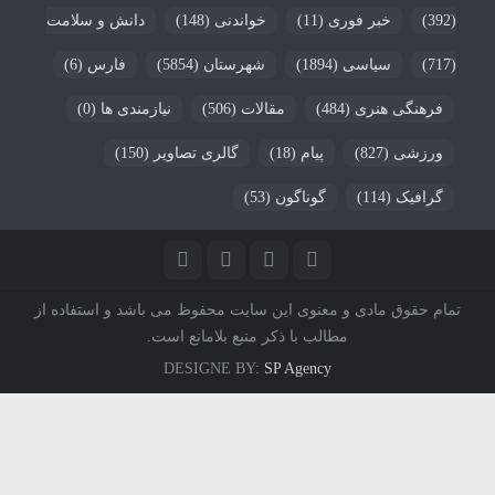
(392)
خبر فوری
(11)
خواندنی
(148)
دانش و سلامت
(717)
سیاسی
(1894)
شهرستان
(5854)
فارس
(6)
فرهنگی هنری
(484)
مقالات
(506)
نیازمندی ها
(0)
ورزشی
(827)
پیام
(18)
گالری تصاویر
(150)
گرافیک
(114)
گوناگون
(53)
تمام حقوق مادی و معنوی این سایت محفوظ می باشد و استفاده از
مطالب با ذکر منبع بلامانع است.
DESIGNE BY:
SP Agency