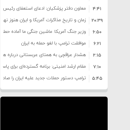
معاون دفتر پزشکیان: ادعای استعفای رئیس
۴:۴۱
است
زمان و تاریخ مذاکرات آمریکا و ایران هنوز نه
۲۰:۳۹
وزیر جنگ آمریکا: ماشین جنگی ما آماده حمله 
۶:۵۰
موافقت ترامپ با لغو حمله به ایران
۶:۲۱
هشدار عراقچی به همتای عربستانی درباره همرا
۲:۱۵
مقام ارشد امنیتی: برنامه گسترده‌ای برای پاسخ 
۷:۱۰
ترامپ دستور حملات جدید علیه ایران را صادر 
۵:۴۵
سپاه: دو نفتکش متخلف مورد اصابت قرار گر
۱۲:۵۹
ترامپ مدعی توافق تاریخی برای خلع سلاح ک
۸:۵۷
اعتراض عراقچی به همتای بلغارستانی به دلیل
۱۶:۱۹
ایران
کشورهایی که به متجاوزان کمک می کنند پ
۱۰:۱۵