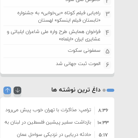
2
راه‌یابی فیلم کوتاه «بی‌خوابی» به جشنواره
3
«تابستان فیلم اینسکو» لهستان
فراخوان همایش طرح واره ملی شاعران ایلیاتی و
4
عشایری ایران «ایلماه»
سمفونی سکوت
5
الموت ثبت جهانی شد
6
داغ ترین نوشته ها
ترامپ: مذاکرات با تهران خوب پیش می‌رود
۸:۳۶
بازداشت سفیر پیشین فلسطین در لبنان به اته
۱۰:۳۳
حادثه دریایی در نزدیکی سواحل عمان
۵:۱۷