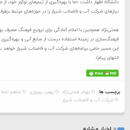
دانشگاه اظهار داشت: «ما با بهره‌گیری از تیم‌های نوآور خود، از مرح
‌جمهور واهی و کذب محض
نیازهای شرکت آب و فاضلاب شیراز را در حوزه‌های مرتبط برطرف
ایی نشده است
همتی‌نژاد همچنین با اعلام آمادگی برای ترویج فرهنگ مصرف بهی
نظامی علیه ایران است
فرهنگ‌سازی در زمینه استفاده درست از منابع آبی و بهره‌گیری ا
این مسیر حامی برنامه‌های شرکت آب و فاضلاب شیراز خواهد بو
هی با آمریکا
‌انتهای پیام/
به دیوانگی آمریکا داریم
کرد
فته و متوقف شدند
برچسب ها:
بهرام همتی‌نژاد
بهمن بهروزی
تفاهم نامه 
شرکت آب و فاضلاب شیراز
امل حماس شد
 کمک به آمریکا در حملات به
اسخ سختی خواهند گرفت
اخبار مشابه