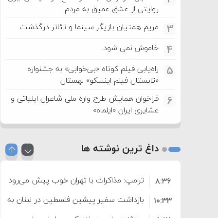
روایتی از عشق عمیق به مردم
مریم همتیان بازیگر سینما و تئاتر درگذشت
3
خاموش نمی شود
4
راه‌یابی فیلم کوتاه «بی‌خوابی» به جشنواره
5
«تابستان فیلم اینسکو» لهستان
فراخوان همایش طرح واره ملی شاعران ایلیاتی و
6
عشایری ایران «ایلماه»
داغ ترین نوشته ها
ترامپ: مذاکرات با تهران خوب پیش می‌رود
۸:۳۶
بازداشت سفیر پیشین فلسطین در لبنان به اته
۱۰:۳۳