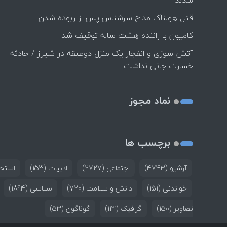
شدند
قتل هولناک مداح سرشناس پس از ربوده شدن
کامیون با راننده هشت ساله توقیف شد
آتش سوزی و انفجار یک منزل دوطبقه در شیراز / حادثه
خسارت جانی نداشت
نماد مجوز
برچسب ها
آرشیو
(4743)
اجتماعی
(2727)
ادبیات
(153)
استخد
خواندنی
(151)
دانش و سلامت
(720)
سیاسی
(1894)
تصاویر
(150)
گرافیک
(114)
گوناگون
(53)