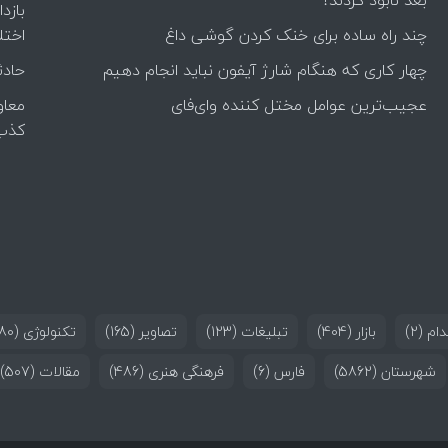
بعد نابود کردند؟
بازد
چند راه‌ ساده برای خنک کردن گوشی داغ
اختل
چهار کاری که هنگام شارژ آیفون نباید انجام دهیم
حادث
عجیب‌ترین عوامل مختل کننده وای‌فای
معاو
کذب
ام
(2)
بازار
(404)
تبلیغات
(123)
تصاویر
(165)
تکنولوژی
(180)
شهرستان
(5862)
فارس
(6)
فرهنگی هنری
(486)
مقالات
(507)