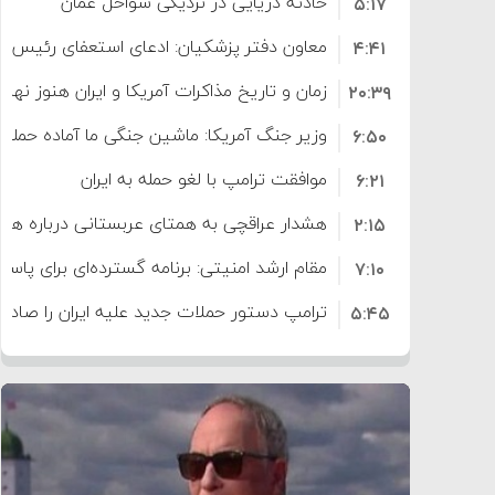
حادثه دریایی در نزدیکی سواحل عمان
۵:۱۷
معاون دفتر پزشکیان: ادعای استعفای رئیس
۴:۴۱
است
زمان و تاریخ مذاکرات آمریکا و ایران هنوز نه
۲۰:۳۹
وزیر جنگ آمریکا: ماشین جنگی ما آماده حمله 
۶:۵۰
موافقت ترامپ با لغو حمله به ایران
۶:۲۱
هشدار عراقچی به همتای عربستانی درباره همرا
۲:۱۵
مقام ارشد امنیتی: برنامه گسترده‌ای برای پاسخ 
۷:۱۰
ترامپ دستور حملات جدید علیه ایران را صادر 
۵:۴۵
سپاه: دو نفتکش متخلف مورد اصابت قرار گر
۱۲:۵۹
ترامپ مدعی توافق تاریخی برای خلع سلاح ک
۸:۵۷
اعتراض عراقچی به همتای بلغارستانی به دلیل
۱۶:۱۹
ایران
کشورهایی که به متجاوزان کمک می کنند پ
۱۰:۱۵