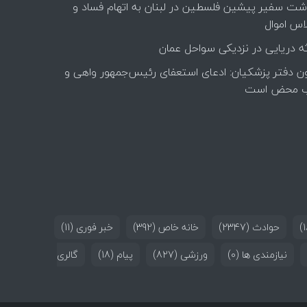
اشت سفیر پیشین فلسطین در لبنان به اتهام فساد و
اس اموال
ه دریایی در نزدیکی سواحل عمان
ن دفتر پزشکیان: ادعای استعفای رئیس‌جمهور واهی و
 محض است
حوادث
(2347)
خانه خاص
(392)
خبر فوری
(11)
نیازمندی ها
(0)
ورزشی
(827)
پیام
(18)
گالری