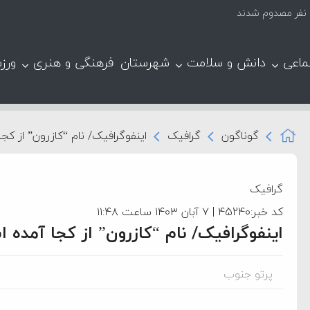
ماعی
دانش و سلامت
شهرستان
فرهنگی و هنری
ورز
گوناگون
گرافیک
اینفوگرافیک/ نام “کازرون” از کج
گرافیک
کد خبر:45240 | ۷ آبان ۱۴۰۳ ساعت ۱۱:۴۸
اینفوگرافیک/ نام “کازرون” از کجا آمده 
پرتو جنوب