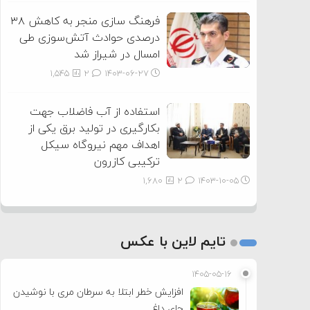
فرهنگ سازی منجر به کاهش ۳۸
درصدی حوادث آتش‌سوزی طی
امسال در شیراز شد
1,545
2
۱۴۰۳-۰۶-۲۷
استفاده از آب فاضلاب جهت
بکارگیری در تولید برق یکی از
اهداف مهم نیروگاه سیکل
ترکیبی کازرون
1,680
2
۱۴۰۳-۱۰-۰۵
تایم لاین با عکس
۱۴۰۵-۰۵-۱۶
افزایش خطر ابتلا به سرطان مری با نوشیدن
چای داغ