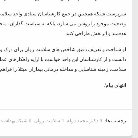
سرپرست شبکه همچنین در جمع کارشناسان ستادی واحد سلامت 
م فساد و اختلاس اموال
وضعیت موجود را روشن می سازد، بلکه به سیاست گذاران، متخص
هدفمند و اثربخش طراحی کنند.
جمهور واهی و کذب محض است
او شناخت و تعریف دقیق شاخص های سلامت روان برای درک وضعیت
ایی نشده است
دانست و از کارشناسان این واحد خواست با ارایه راهکارهای ع
نظامی علیه ایران است
سلامت، زمینه شناسایی و مداخله درمانی بیماران مبتلا را فراهم 
انتهای پیام/
برچسب ها:
دکتر محمد دوله
سلامت روان
شبکه بهداشت 