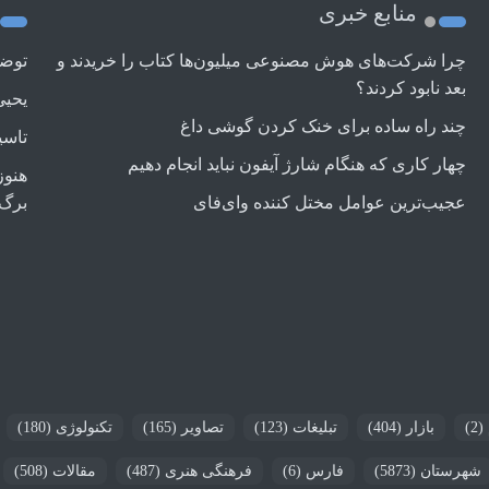
منابع خبری
چرا شرکت‌های هوش مصنوعی میلیون‌ها کتاب را خریدند و
توضی
بعد نابود کردند؟
یحیی
چند راه‌ ساده برای خنک کردن گوشی داغ
تاسی
چهار کاری که هنگام شارژ آیفون نباید انجام دهیم
هنوز
عجیب‌ترین عوامل مختل کننده وای‌فای
برگ 
(2)
بازار
(404)
تبلیغات
(123)
تصاویر
(165)
تکنولوژی
(180)
شهرستان
(5873)
فارس
(6)
فرهنگی هنری
(487)
مقالات
(508)