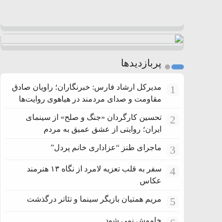
پربازدیدها
مدیرکل ارشاد فارس: خبرنگاران؛ راویان صادق
1
مقاومت و صدای مردمند در هیاهوی روایت‌ها
تحسین کارگردان «جنگ و صلح» از سینمای
2
ایران؛ روایتی از عشق عمیق به مردم
ماجرای طنز “عزاداری خانم پردل”
3
سفر به قلب تعزیه لامرد از نگاه ۱۳ هنرمند
4
عکاس
مریم همتیان بازیگر سینما و تئاتر درگذشت
5
خاموش نمی شود