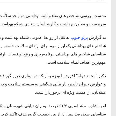
نشست بررسی شاخص های تفاهم نامه بهداشتی دو واحد سلامت روا
سرپرست و معاون بهداشت و کارشناسان ستادی شبکه بهداست و
ات شوراها
به گزارش
پرتو جنوب
به نقل از روابط عمومی شبکه بهداشت و د
شاخص‌های بهداشتی یک ابزار مهم برای ارتقای سلامت جامعه و 
م
شناسایی شاخص‌های بهداشتی، برنامه‌ریزی و رفع نواقصات، ارتقا
مهم‌ترین اهداف نظام سلامت است.
ه است/ کالا برگ قطعا
دکتر “محمد دوله” افزود: با توجه به اینکه دو بیماری غیرواگیر فش
و عوارض جبران ناپذیر، بار مالی هنگفتی به سیستم سلامت و به خ
مبتلایان، از اهمیت ویژه ای برخوردار است.
 خزر
مردم است
شناسایی صددرصد بیماران از بین جمعیت گروه هدف تاکید کرد.