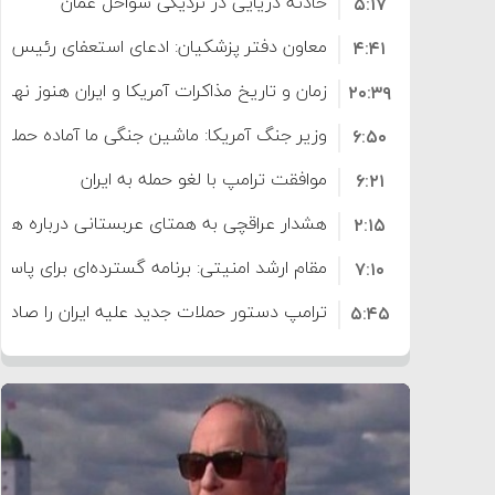
حادثه دریایی در نزدیکی سواحل عمان
۵:۱۷
معاون دفتر پزشکیان: ادعای استعفای رئیس
۴:۴۱
است
زمان و تاریخ مذاکرات آمریکا و ایران هنوز نه
۲۰:۳۹
وزیر جنگ آمریکا: ماشین جنگی ما آماده حمله 
۶:۵۰
موافقت ترامپ با لغو حمله به ایران
۶:۲۱
هشدار عراقچی به همتای عربستانی درباره همرا
۲:۱۵
مقام ارشد امنیتی: برنامه گسترده‌ای برای پاسخ 
۷:۱۰
ترامپ دستور حملات جدید علیه ایران را صادر 
۵:۴۵
سپاه: دو نفتکش متخلف مورد اصابت قرار گر
۱۲:۵۹
ترامپ مدعی توافق تاریخی برای خلع سلاح ک
۸:۵۷
اعتراض عراقچی به همتای بلغارستانی به دلیل
۱۶:۱۹
ایران
کشورهایی که به متجاوزان کمک می کنند پ
۱۰:۱۵