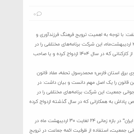
0
گفت: با توجه به اهمیت ترویج فرهنگ فرزندآوری و
تقویت نهاد خانواده و فرا رسیدن هفته ملی جمعیت از ۲۴ تا ۳۰ اردیبهشت‌ماه، این شرکت برنامه‌های مختلفی را در
دستور کار خود قرار داده است که از آن جمله می توان به تجلیل از کارکنانی که در سال 1404 ازدواج کرده و یا صاحب
ی برق استان فارس؛ محمدرسول تحفه، مفاد قانون
ن قانون را یک اصل مهم دانست و بیان داشت: در
 جوانی جمعیت این شرکت برنامه‌های مختلفی را در
اص پاداش به همکارانی که در سال گذشته ازدواج کرده
وی درج عبارت “محیط کار دوستدار خانواده؛ آینده ساز جمعیت ایران” در بازه زمانی 24 لغایت 30 اردیبهشت ماه در
وانی جمعیت، استفاده از ظرفیت ائمه جماعت در ترویج