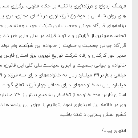
فرهنگ ازدواج و فرزندآوری با تکیه بر احکام فقهی، برگزاری مس
‌جمهور واهی و کذب محض
های روان شناسی با موضوع فرزندآوری در فضای مجازی، درج پیا
ایی نشده است
برنامه‌های قرارگاه جوانی جمعیت این شرکت جهت هفته ملی ج
تحفه، همچنین از افزایش وام تولد فرزند در سال جاری خبر داد
نظامی علیه ایران است
قرارگاه جوانی جمعیت و حمایت از خانواده این شرکت، وام تولد 
هی با آمریکا
به دیوانگی آمریکا داریم
میلیارد ریال به خانواده‌های دارای حداقل چهار فرزند تعلق 
کرد
استان فارس 490 خانواده از تخفیفی به مبلغ بیش از 74 میلیارد ریال بهره‌مند شدند.
فته و متوقف شدند
وی در خاتمه ابراز امیدواری نمود بتوانیم با اجرای این برنامه ‌
امل حماس شد
کشور نقش بسزایی داشته باشیم.
 کمک به آمریکا در حملات به
انتهای پیام/
اسخ سختی خواهند گرفت