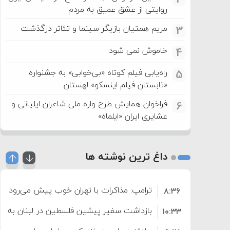
روایتی از عشق عمیق به مردم
مریم همتیان بازیگر سینما و تئاتر درگذشت
3
خاموش نمی شود
4
راه‌یابی فیلم کوتاه «بی‌خوابی» به جشنواره
5
«تابستان فیلم اینسکو» لهستان
فراخوان همایش طرح واره ملی شاعران ایلیاتی و
6
عشایری ایران «ایلماه»
داغ ترین نوشته ها
ترامپ: مذاکرات با تهران خوب پیش می‌رود
۸:۳۶
بازداشت سفیر پیشین فلسطین در لبنان به اته
۱۰:۳۳