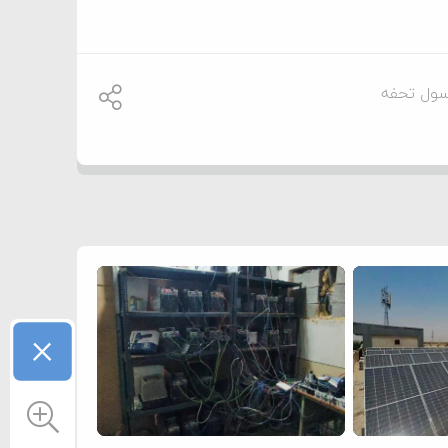
ول تحفه
×