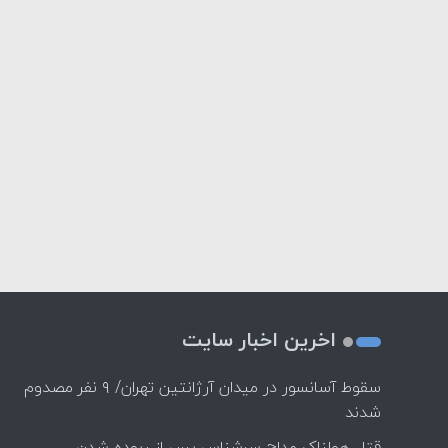
اخرین اخبار سایت
سقوط آسانسور در میدان آرژانتین تهران/ ۹ نفر مصدوم
شدند
قتل هولناک مداح سرشناس پس از ربوده شدن