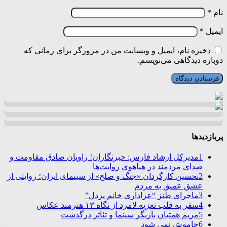
نام
*
ایمیل
*
ذخیره نام، ایمیل و وبسایت من در مرورگر برای زمانی که
دوباره دیدگاهی می‌نویسم.
پربازدیدها
1
مدیرکل ارشاد فارس: خبرنگاران؛ راویان صادق مقاومت و
صدای مردمند در هیاهوی روایت‌ها
2
تحسین کارگردان «جنگ و صلح» از سینمای ایران؛ روایتی از
عشق عمیق به مردم
3
ماجرای طنز “عزاداری خانم پردل”
4
سفر به قلب تعزیه لامرد از نگاه ۱۳ هنرمند عکاس
5
مریم همتیان بازیگر سینما و تئاتر درگذشت
6
خاموش نمی شود