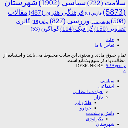
شهرستان
سیاسی
(1902)
سلامت
(722)
(5873)
فرهنگی هنری
(487)
مقالات
فارس
(6)
ورزشی
(827)
(508)
گالری
پیام
(18)
نیازمندی ها
(0)
تصاویر
(150)
گرافیک
(114)
گوناگون
(53)
خانه
تماس با ما
تمام حقوق مادی و معنوی این سایت محفوظ می باشد و استفاده از
مطالب با ذکر منبع بلامانع است.
DESIGNE BY:
SP Agency
×
سیاسی
اجتماعی
حوادث، انتظامی
بازار
طلا و ارز
خودرو
دانش و سلامت
تکنولوژی
شهرستان