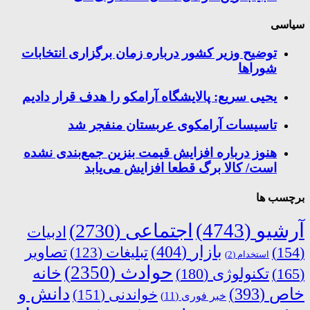
سیاسی
توضیح وزیر کشور درباره زمان برگزاری انتخابات
شوراها
یحیی سریع: پالایشگاه آرامکو را هدف قرار دادیم
تاسیسات آرامکوی عربستان منفجر شد
هنوز درباره افزایش قیمت بنزین جمع‌بندی نشده
است/ کالا برگ قطعا افزایش می‌یابد
برچسب ها
آرشیو
(4743)
اجتماعی
(2730)
ادبیات
بازار
(404)
(154)
تبلیغات
(123)
تصاویر
استخدام
(2)
حوادث
(2350)
خانه
(165)
تکنولوژی
(180)
دانش و
خاص
(393)
خواندنی
(151)
خبر فوری
(11)