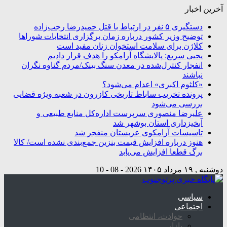
آخرین اخبار
دستگیری ۵ نفر در ارتباط با قتل حمیدرضا رجب‌زاده
توضیح وزیر کشور درباره زمان برگزاری انتخابات شوراها
کلاژن برای سلامت استخوان زنان مفید است
یحیی سریع: پالایشگاه آرامکو را هدف قرار دادیم
انفجار کنترل‌شده در معدن سنگ بینک/مردم گناوه نگران
نباشند
«کلثوم اکبری» اعدام می‌شود؟
پرونده تخریب ساباط تاریخی کازرون در شعبه ویژه قضایی
بررسی می‌شود
علیرضا منصوری سرپرست اداره‌کل منابع طبیعی و
آبخیزداری استان بوشهر شد
تاسیسات آرامکوی عربستان منفجر شد
هنوز درباره افزایش قیمت بنزین جمع‌بندی نشده است/ کالا
برگ قطعا افزایش می‌یابد
دوشنبه , ۱۹ مرداد ۱۴۰۵
2026 - 08 - 10
سیاسی
اجتماعی
حوادث، انتظامی
بازار