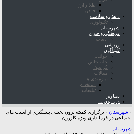
طلا و ارز
خودرو
دانش و سلامت
تکنولوژی
شهرستان
فرهنگی و هنری
ادبیات
ورزشی
گوناگون
خواندنی
خانه خاص
گرافیک
مقالات
نیازمندی ها
استخدام
تبلیغات
تصاویر
درباره‌ی ما
»
شهرستان
»
برگزاری کمیته برون بخشی پیشگیری از آسیب های
اجتماعی در فرمانداری ویژه کازرون
شهرستان