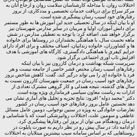
اختلالات روان، با مداخله کارشناسان سلامت روان و ارجاع آنان به
مرکز سراج برای دریافت خدمات تخصصی و مددکاری، از بروز
رفتارهای خود آسیب رسان پیشگیری شده است.
او با بیان اینکه در سال تحصیلی جدید این آموزش ها به طور مستمر
برای دانش آموزان، اولیا و مربیان در سایر مدارس شهرستان نیز
برگزار خواهد شد، اضافه کرد: با توجه به تعطیلی مدارس در شش
ماهه نخست سال، با هماهنگی بخشداران در روستاها برای خانواده
ها و کشاورزان، خانواده زندانیان، اصناف مختلف و برای افراد دارای
جرایم کیفری با هماهنگی دادگستری، کارگاه های آموزشی با هدف
افزایش تاب آوری اجتماعی برگزار شود.
سرپرست شبکه بهداشت و درمان کازرون نیز با بیان اینکه
رفتارهای آسیب رسان مختص قشر خاصی از جامعه نیست و هر
فرد یا خانواده ای را می تواند درگیر کند، گفت: کاهش شاخص بروز
رفتارهای خود آسیب رسان در جمعیت شهرستان کازرون نسبت به
سال های گذشته، نتیجه همدلی و کار گروهی مشترک تعدادی از
ادارات به ریاست معاون سیاسی فرمانداری ویژه بوده است.
دکتر “محمد دوله” افزود: نتایج تجزیه و تحلیل های آماری نشان می
دهد نخستین عامل بروز رفتارهای خود آسیب رسان در کشور
تعارضات خانوادگی به ویژه در سنین نوجوانی، دومین عامل مسائل
عاطفی و سومین علت، اختلالات روانپزشکی است که با شناسایی و
درمان زودهنگام می توان از بروز این رفتارها پیشگیری کرد.
او ادامه داد: در سال پیش رو در نظر داریم به صورت پایلوت در
روستاهایی که بر اساس سامانه سیب بیشترین مبتلایان به اختلالات