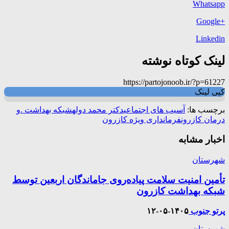
Whatsapp
+Google
Linkedin
لینک کوتاه نوشته
https://partojonoob.ir/?p=61227
کپی لینک
برچسب ها:
آسیب های اجتماعی
دکتر محمد دوله
شبکه بهداشت .و
درمان کازرون
فرمانداری ویژه کازرون
اخبار مشابه
شهرستان
تأمین امنیت سلامت پیاده‌روی جاماندگان اربعین توسط
شبکه بهداشت کازرون
پرتو جنوب
۱۴۰۵-۰۵-۱۲
شهرستان