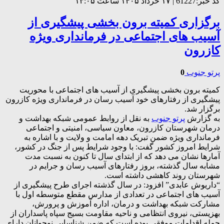
کد خبر:61227 | ۱۷ خرداد ۱۴۰۵ ساعت ۱۳:۰۵
برگزاری کمیته برون بخشی پیشگیری از
آسیب های اجتماعی در فرمانداری ویژه
کازرون
پرتو جنوب
0
کمیته برون بخشی پیشگیری از آسیب های اجتماعی با محوریت
پیشگیری از رفتارهای خود آسیب رسان در فرمانداری ویژه کازرون
برگزار شد.
به گزارش
پرتو جنوب
به نقل از روابط عمومی شبکه بهداشت و
درمان شهرستان کازرون، معاون سیاسی، امنیتی و اجتماعی
فرمانداری ویژه ضمن تبریک دهه امامت و ولایت و با اشاره به
شرایط امروز کشور گفت: با وجود شرایط پس از جنگ در کشور،
آمارها نشان می دهد که از ابتدای سال تا کنون به نسبت مدت
مشابه سال گذشته، بروز رفتارهای آسیب رسان و جرایم در
شهرستان روند کاهشی داشته است.
“داریوش عابدی” افزود: در سال گذشته اجرای طرح پیشگیری از
آسیب های اجتماعی در تعدادی از مدارس مقطع متوسطه اول با
مشارکت شبکه بهداشت و درمان، اداره آموزش و پرورش،
بهزیستی، نیروی انتظامی و ناحیه مقاومت بسیج سپاه پاسداران از
جمله اقدامات موفقی بوده است که ضمن شناسایی نوجوانان دارای