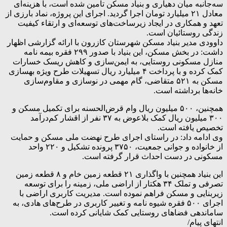
سه‌جانبه میان دهیاری و بنیاد مسکن تامین شده است، با هزینه‌ای
معادل ۲۱ میلیارد تومان اجرا گردید. اجرای این پروژه، نماد بارزی از
تعهد و همکاری در ایجاد زیرساخت‌های توسعه‌ای و ارتقاء کیفیت
زندگی روستائیان است.
داوودی مدیر بنیاد مسکن شهرستان کازرون با ارائه گزارشی اظهار
داشت: در بخش مسکن، این بنیاد با صدور ۲۹۹ فقره بیمه نامه
منازل مسکونی روستایی، به ایمن‌سازی و کاهش ریسک خسارات
کمک کرده و با پرداخت ۴ میلیارد ریال تسهیلات طرح ویژه بهسازی
مسکن به ۵۲۱ متقاضی، گام مهمی در نوسازی و مقاوم‌سازی
خانه‌ها برداشته است.
همچنین، ۵۰۰ میلیون ریال وام قرض‌الحسنه برای تکمیل مسکن و
۳۰۰ میلیون ریال کمک بلاعوض به ۳۷ نفر از اقشار کم‌درآمد
تخصیص یافته است.
وی ادامه داد: در راستای اجرای طرح نهضت ملی مسکن و حمایت
از خانواده و جوانی جمعیت، ۳۷۵۰ پرونده تشکیل و ۲۲۰ واحد
مسکونی در دست احداث قرار گرفته است.
این بنیاد همچنین با واگذاری ۲۱ قطعه زمین خام و ۸ قطعه زمین
تصرفی و تملک ۳۴ هکتار از اراضی ملی، زمینه را برای توسعه
زیربنایی و مسکن فراهم نموده است. مدیریت کاربری اراضی با
اجرای ۵۰۰ فقره شیوه نامه و تغییر کاربری در طرح‌های هادی، به
ساماندهی فضاهای روستایی کمک شایانی کرده است.
انتهای پیام/