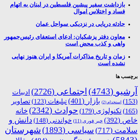
بازداشت سفیر پیشین فلسطین در لبنان به اتهام
فساد و اختلاس اموال
حادثه دریایی در نزدیکی سواحل عمان
معاون دفتر پزشکیان: ادعای استعفای رئیس‌جمهور
واهی و کذب محض است
زمان و تاریخ مذاکرات آمریکا و ایران هنوز نهایی
نشده است
برچسب ها
آرشیو
(4743)
اجتماعی
(2726)
ادبیات
بازار
(401)
(153)
تبلیغات
(123)
تصاویر
استخدام
(2)
حوادث
(2342)
خانه
(165)
تکنولوژی
(179)
دانش و
خاص
(392)
خواندنی
(148)
خبر فوری
(11)
شهرستان
سیاسی
(1893)
سلامت
(717)