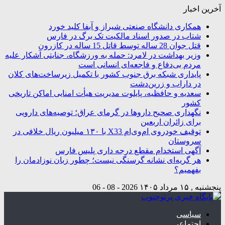
آخرین اخبار
همکاری دانشگاه صنعتی شیراز و آبفا کلید خورد
شتاب در صدور اسناد مالکیت تک برگ در فارس
قتل جوان 28 ساله توسط قاتل 15 ساله در کازرون
وزیر بهداشت در لامرد: حمله به ورزشگاه، جنایتی آشکار علیه
مردم بی‌دفاع و فاجعه‌ای انسانی است
پایداری شبکه برق جنوب کشور با تکمیل زیرساخت‌های کلان
در داراب و زرین‌دشت
سعدیه و حافظیه، پایلوت مدیریت هیأت امنایی اماکن تاریخی
کشور
نگهداری صحیح داروها در گرمای عراق؛ توصیه‌های دارویی
برای زائران اربعین
توقیف خودروی ام‌وی‌ام X33 با ۱۳۰ میلیون ریال خلافی در
سروستان
آگهی استخدام مقطع درجه داری پلیس فارس
هر گریه‌ای نشانه گرسنگی نیست؛ چطور زبان نوزادمان را
بفهمیم؟
پنجشنبه , ۱۵ مرداد ۱۴۰۵
2026 - 08 - 06
سیاسی
اجتماعی