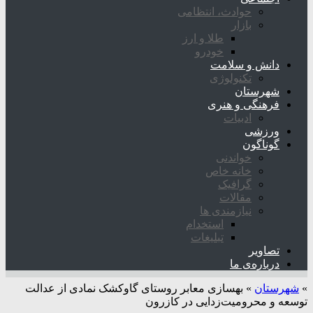
حوادث، انتظامی
بازار
طلا و ارز
خودرو
دانش و سلامت
تکنولوژی
شهرستان
فرهنگی و هنری
ادبیات
ورزشی
گوناگون
خواندنی
خانه خاص
گرافیک
مقالات
نیازمندی ها
استخدام
تبلیغات
تصاویر
درباره‌ی ما
»
شهرستان
»
بهسازی معابر روستای گاوکشک نمادی از عدالت
توسعه و محرومیت‌زدایی در کازرون