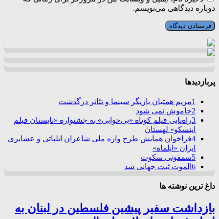
دوباره دیدگاهی می‌نویسم.
پربازدیدها
1
مریم همتیان بازیگر سینما و تئاتر درگذشت
2
خاموش نمی شود
3
راه‌یابی فیلم کوتاه «بی‌خوابی» به جشنواره «تابستان فیلم
اینسکو» لهستان
4
فراخوان همایش طرح واره ملی شاعران ایلیاتی و عشایری
ایران «ایلماه»
5
سمفونی سکوت
6
الموت ثبت جهانی شد
داغ ترین نوشته ها
بازداشت سفیر پیشین فلسطین در لبنان به