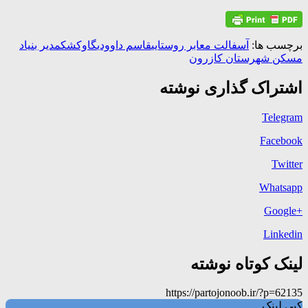
برچسب ها:
آسفالت معابر روستایی
قاسم داوودی
گاوکشک
مدیر بنیاد
مسکن شهرستان کازرون
اشتراک گذاری نوشته
Telegram
Facebook
Twitter
Whatsapp
+Google
Linkedin
لینک کوتاه نوشته
https://partojonoob.ir/?p=62135
کپی لینک