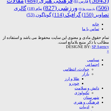
(5843)
فرهنگی هنری
(484)
مقالات
فارس
(6)
ورزشی
(827)
(506)
گالری
پیام
(18)
نیازمندی ها
(0)
تصاویر
(150)
گرافیک
(114)
گوناگون
(53)
خانه
تماس با ما
تمام حقوق مادی و معنوی این سایت محفوظ می باشد و استفاده از
مطالب با ذکر منبع بلامانع است.
DESIGNE BY:
SP Agency
×
سیاسی
اجتماعی
حوادث، انتظامی
بازار
طلا و ارز
خودرو
دانش و سلامت
تکنولوژی
شهرستان
فرهنگی و هنری
ادبیات