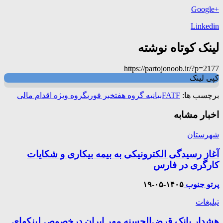
+Google
Linkedin
لینک کوتاه نوشته
https://partojonoob.ir/?p=2177
کپی لینک
برچسب ها:
FATF
بیانیه گروه هفت
خبر فوری
گروه ویژه اقدام مالی
اخبار مشابه
شهرستان
آغاز رسیدگی الکترونیکی به بیمه بیکاری و شکایات
کارگری در فارس
پرتو جنوب
۱۴۰۵-۰۵-۱۹
تبلیغات
هشدار بانک قرض‌الحسنه مهر ایران درخصوص لینکهای