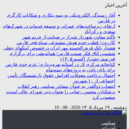
آخرین اخبار
آغاز رسیدگی الکترونیکی به بیمه بیکاری و شکایات کارگری
در فارس
ارتقای زیرساخت‌های عمرانی و توسعه خدمات در شهرک‌های
سعدی و رکن‌آباد
تأکید معاون شهردار شیراز بر صیانت از حریم شهر
کازرون؛ قطب جدید هوش مصنوعی سپاه فجر فارس
هشدار بانک قرض‌الحسنه مهر ایران درخصوص لینکهای جعلی
ششمین اتاق فکر صمت فارس؛ هم‌اندیشی برای برگزاری
قدرتمند «شیراز اکسپو ۱۴۰۵»
کتابخانه مرکزی لار در آستانه بهره‌برداری؛ عزم جدی فارس
برای پایان دادن به پروژه‌های نیمه‌تمام
احتمال پرداخت معوقات افزایش حقوق بازنشستگان تأمین
اجتماعی از ۱۰ شهریور
انتصاب ذوالقدر به عنوان مشاور سیاسی رهبر انقلاب
پزشکیان، محسن رضایی را بعنوان دبیر شورای عالی امنیت
منصوب کرد
دوشنبه , ۱۹ مرداد ۱۴۰۵
2026 - 08 - 10
سیاسی
اجتماعی