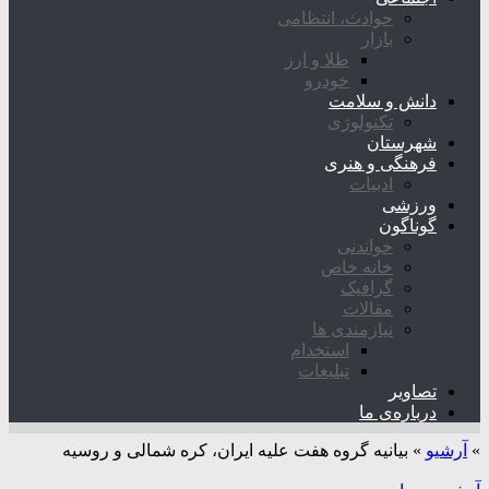
حوادث، انتظامی
بازار
طلا و ارز
خودرو
دانش و سلامت
تکنولوژی
شهرستان
فرهنگی و هنری
ادبیات
ورزشی
گوناگون
خواندنی
خانه خاص
گرافیک
مقالات
نیازمندی ها
استخدام
تبلیغات
تصاویر
درباره‌ی ما
»
آرشیو
»
بیانیه گروه هفت علیه ایران، کره شمالی و روسیه