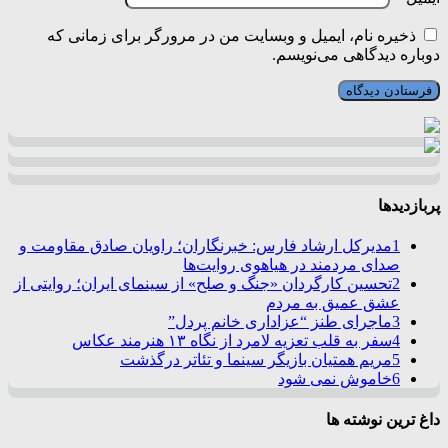
ذخیره نام، ایمیل و وبسایت من در مرورگر برای زمانی که
دوباره دیدگاهی می‌نویسم.
پربازدیدها
1
مدیرکل ارشاد فارس: خبرنگاران؛ راویان صادق مقاومت و
صدای مردمند در هیاهوی روایت‌ها
2
تحسین کارگردان «جنگ و صلح» از سینمای ایران؛ روایتی از
عشق عمیق به مردم
3
ماجرای طنز “عزاداری خانم پردل”
4
سفر به قلب تعزیه لامرد از نگاه ۱۳ هنرمند عکاس
5
مریم همتیان بازیگر سینما و تئاتر درگذشت
6
خاموش نمی شود
داغ ترین نوشته ها