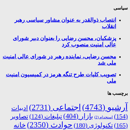
سیاسی
انتصاب ذوالقدر به عنوان مشاور سیاسی رهبر
انقلاب
پزشکیان، محسن رضایی را بعنوان دبیر شورای
عالی امنیت منصوب کرد
محسن رضایی، نماینده رهبر در شورای عالی امنیت
ملی شد
تصویب کلیات طرح تنگه هرمز در کمیسیون امنیت
ملی
برچسب ها
آرشیو
(4743)
اجتماعی
(2731)
ادبیات
بازار
(404)
(154)
تبلیغات
(124)
تصاویر
استخدام
(2)
حوادث
(2350)
خانه
(165)
تکنولوژی
(180)