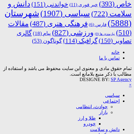
دانش و
خاص
(393)
خواندنی
(151)
خبر فوری
(11)
شهرستان
سیاسی
(1907)
سلامت
(722)
(5888)
فرهنگی هنری
(487)
مقالات
فارس
(6)
ورزشی
(827)
(510)
گالری
پیام
(18)
نیازمندی ها
(0)
تصاویر
(150)
گرافیک
(114)
گوناگون
(53)
خانه
تماس با ما
تمام حقوق مادی و معنوی این سایت محفوظ می باشد و استفاده از
مطالب با ذکر منبع بلامانع است.
DESIGNE BY:
SP Agency
×
سیاسی
اجتماعی
حوادث، انتظامی
بازار
طلا و ارز
خودرو
دانش و سلامت