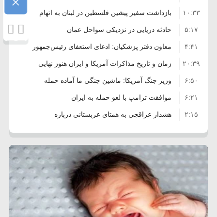
×
۱۰:۳۳
بازداشت سفیر پیشین فلسطین در لبنان به اتهام
۵:۱۷
فساد و اختلاس اموال
حادثه دریایی در نزدیکی سواحل عمان
۴:۴۱
معاون دفتر پزشکیان: ادعای استعفای رئیس‌جمهور
۲۰:۳۹
واهی و کذب محض است
زمان و تاریخ مذاکرات آمریکا و ایران هنوز نهایی
۶:۵۰
نشده است
وزیر جنگ آمریکا: ماشین جنگی ما آماده حمله
۶:۲۱
نظامی علیه ایران است
موافقت ترامپ با لغو حمله به ایران
۲:۱۵
هشدار عراقچی به همتای عربستانی درباره
۷:۱۰
همراهی با آمریکا
مقام ارشد امنیتی: برنامه گسترده‌ای برای پاسخ به
۵:۴۵
دیوانگی آمریکا داریم
ترامپ دستور حملات جدید علیه ایران را صادر کرد
۱۲:۵۹
سپاه: دو نفتکش متخلف مورد اصابت قرار گرفته
۸:۵۷
و متوقف شدند
ترامپ مدعی توافق تاریخی برای خلع سلاح کامل
۱۶:۱۹
حماس شد
اعتراض عراقچی به همتای بلغارستانی به دلیل
۱۰:۱۵
کمک به آمریکا در حملات به ایران
کشورهایی که به متجاوزان کمک می کنند پاسخ