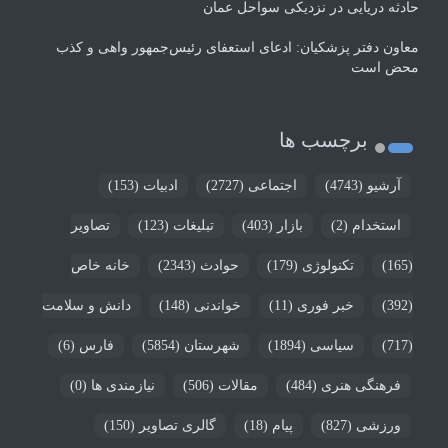
حادثه دریایی در نزدیکی سواحل عمان
معاون دفتر پزشکیان: ادعای استعفای رئیس‌جمهور واهی و کذب
محض است
برچسب ها
آرشیو
(4743)
اجتماعی
(2727)
ادبیات
(153)
استخدام
(2)
بازار
(403)
تبلیغات
(123)
تصاویر
(165)
تکنولوژی
(179)
حوادث
(2343)
خانه خاص
(392)
خبر فوری
(11)
خواندنی
(148)
دانش و سلامت
(717)
سیاسی
(1894)
شهرستان
(5854)
فارس
(6)
فرهنگی هنری
(484)
مقالات
(506)
نیازمندی ها
(0)
ورزشی
(827)
پیام
(18)
گالری تصاویر
(150)