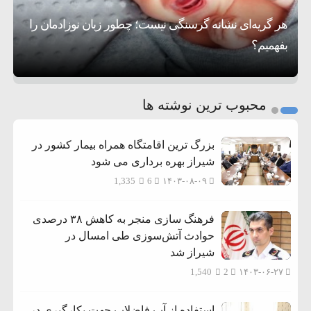
هر گریه‌ای نشانه گرسنگی نیست؛ چطور زبان نوزادمان را
۶:۰۵
سختی خواهند گرفت
سنتکام پایان تجاوز جدید به ایران را اعلام کرد
بفهمیم؟
روی دیگر زندگی
تغذیه پدر می‌تواند بر سلامت نوزاد تأثیر بگذارد
1
2
محبوب ترین نوشته ها
3
بزرگ ترین اقامتگاه همراه بیمار کشور در
شیراز بهره برداری می شود
1,335
6
۱۴۰۳-۰۸-۰۹
فرهنگ سازی منجر به کاهش ۳۸ درصدی
حوادث آتش‌سوزی طی امسال در
شیراز شد
1,540
2
۱۴۰۳-۰۶-۲۷
استفاده از آب فاضلاب جهت بکارگیری در