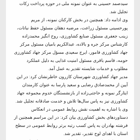
سیدصمد حسینی به عنوان نمونه ملی در حوزه پرداخت زکات
تجلیل شد.
وی ادامه داد: همچنین در بخش کارکنان نمونه، از مریم
پورحسینی مسئول زراعت، مرضیه دهقان مسئول حفظ نباتات،
زینب جعفری مسئول صنایع کشاورزی، روح انگیز محمدزاده
کارشناس مرکز جره و بالاده، عبدالکریم بامیان مسئول مرکز
جهاد کشاورزی فامور، ایرج سعیدی مسؤل مرکز جهاد کشاورزی
حومه، قاسم باقری مسئول امنیت غذایی به دلیل عملکرد
مطلوب و خدمات شایسته تقدیر به عمل آمد.
مدیر جهاد کشاورزی شهرستان کازرون خاطرنشان کرد: در این
آیین از محمدصادق رضایی و سعید پارسا به عنوان کارمندان
ایثارگر نمونه و حاجتی‌زاده از بازنشستگان خدوم مجموعه جهاد
کشاورزی نیز به پاس سال‌ها تلاش و خدمت صادقانه تجلیل شد.
وی با اشاره به اهمیت نقش روابط عمومی در انعکاس
دستاوردهای بخش کشاورزی بیان کرد: در این مراسم همچنین از
فرشته بهادران به پاس کسب رتبه برتر روابط عمومی در سطح
استان با اهدای لوح تقدیر، تقدیر شد.