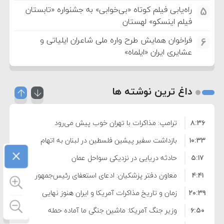
راه‌یابی فیلم کوتاه «بی‌خوابی» به جشنواره «تابستان
5
فیلم اینسکو» لهستان
فراخوان همایش طرح واره ملی شاعران ایلیاتی و
6
عشایری ایران «ایلماه»
داغ ترین نوشته ها
۸:۳۶
ترامپ: مذاکرات با تهران خوب پیش می‌رود
۱۰:۳۳
بازداشت سفیر پیشین فلسطین در لبنان به اتهام
×
۵:۱۷
فساد و اختلاس اموال
حادثه دریایی در نزدیکی سواحل عمان
۴:۴۱
معاون دفتر پزشکیان: ادعای استعفای رئیس‌جمهور
۲۰:۳۹
واهی و کذب محض است
زمان و تاریخ مذاکرات آمریکا و ایران هنوز نهایی
۶:۵۰
نشده است
وزیر جنگ آمریکا: ماشین جنگی ما آماده حمله