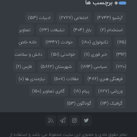
برچسب ها
آرشیو
(4743)
اجتماعی
(2727)
ادبیات
(153)
استخدام
(2)
بازار
(404)
تبلیغات
(123)
تصاویر
(165)
تکنولوژی
(180)
حوادث
(2347)
خانه خاص
(392)
خبر فوری
(11)
خواندنی
(151)
دانش و سلامت
(720)
سیاسی
(1894)
شهرستان
(5862)
فارس
(6)
فرهنگی هنری
(486)
مقالات
(507)
نیازمندی ها
(0)
ورزشی
(827)
پیام
(18)
گالری تصاویر
(150)
گرافیک
(114)
گوناگون
(53)
تمام حقوق مادی و معنوی این سایت محفوظ می باشد و استفاده از