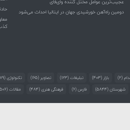
عجیب‌ترین عوامل مختل کننده وای‌فای
حادث
دومین راه‌آهن خورشیدی جهان در ایتالیا احداث می‌شود
معاو
کذب
ام
(2)
بازار
(403)
تبلیغات
(123)
تصاویر
(165)
تکنولوژی
(179)
شهرستان
(5844)
فارس
(6)
فرهنگی هنری
(484)
مقالات
(506)