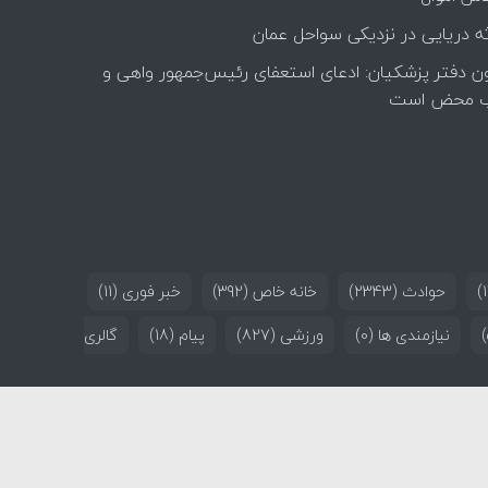
ه دریایی در نزدیکی سواحل عمان
ن دفتر پزشکیان: ادعای استعفای رئیس‌جمهور واهی و
 محض است
حوادث
(2343)
خانه خاص
(392)
خبر فوری
(11)
نیازمندی ها
(0)
ورزشی
(827)
پیام
(18)
گالری