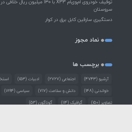
توقیف خودروی ام‌وی‌ام X33 با ۱۳۰ میلیون ریال خلافی در
سروستان
دستگیری سارقین کابل برق در کوار
نماد مجوز
برچسب ها
آرشیو
(4743)
اجتماعی
(2727)
ادبیات
(153)
استخد
خواندنی
(148)
دانش و سلامت
(717)
سیاسی
(1894)
تصاویر
(150)
گرافیک
(114)
گوناگون
(53)
خانه
تماس با ما