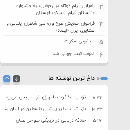
راه‌یابی فیلم کوتاه «بی‌خوابی» به جشنواره
3
«تابستان فیلم اینسکو» لهستان
فراخوان همایش طرح واره ملی شاعران ایلیاتی و
4
عشایری ایران «ایلماه»
سمفونی سکوت
5
الموت ثبت جهانی شد
6
داغ ترین نوشته ها
ترامپ: مذاکرات با تهران خوب پیش می‌رود
۸:۳۶
بازداشت سفیر پیشین فلسطین در لبنان به اته
۱۰:۳۳
حادثه دریایی در نزدیکی سواحل عمان
۵:۱۷