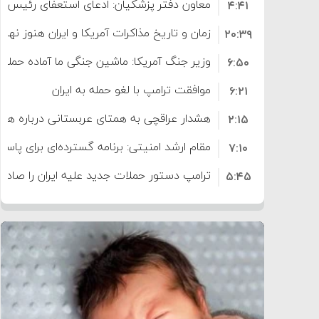
معاون دفتر پزشکیان: ادعای استعفای رئیس
۴:۴۱
است
زمان و تاریخ مذاکرات آمریکا و ایران هنوز نه
۲۰:۳۹
وزیر جنگ آمریکا: ماشین جنگی ما آماده حمله 
۶:۵۰
موافقت ترامپ با لغو حمله به ایران
۶:۲۱
هشدار عراقچی به همتای عربستانی درباره همرا
۲:۱۵
مقام ارشد امنیتی: برنامه گسترده‌ای برای پاسخ 
۷:۱۰
ترامپ دستور حملات جدید علیه ایران را صادر 
۵:۴۵
سپاه: دو نفتکش متخلف مورد اصابت قرار گر
۱۲:۵۹
ترامپ مدعی توافق تاریخی برای خلع سلاح ک
۸:۵۷
اعتراض عراقچی به همتای بلغارستانی به دلیل
۱۶:۱۹
ایران
کشورهایی که به متجاوزان کمک می کنند پ
۱۰:۱۵
سنتکام پایان تجاوز جدید به ایران را اعلام کرد