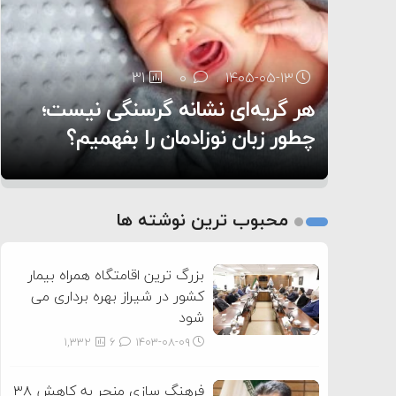
۶:۰۵
23
31
0
0
۱۴۰۵-۰۵-۱۳
۱۴۰۵-۰۵-۱۲
هر گریه‌ای نشانه گرسنگی نیست؛
تغذیه پدر می‌تواند بر سلامت نوزاد
10
0
۱۴۰۵-۰۵-۱۲
تأثیر بگذارد
روی دیگر زندگی
چطور زبان نوزادمان را بفهمیم؟
1
2
محبوب ترین نوشته ها
3
بزرگ ترین اقامتگاه همراه بیمار
کشور در شیراز بهره برداری می
شود
1,332
6
۱۴۰۳-۰۸-۰۹
فرهنگ سازی منجر به کاهش ۳۸