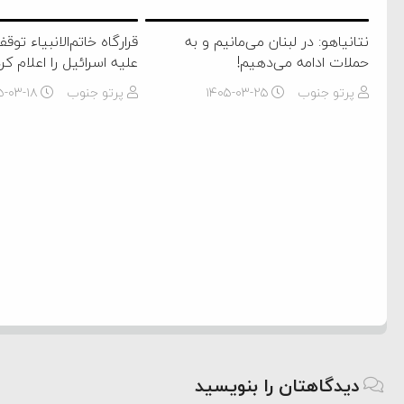
‌جمهور واهی و کذب محض
نتانیاهو: در لبنان می‌مانیم و به
قرارگاه خاتم‌الانبیاء تو
ایی نشده است
حملات ادامه می‌دهیم!
علیه اسرائیل را اعلام کر
نظامی علیه ایران است
پرتو جنوب
۱۴۰۵-۰۳-۲۵
پرتو جنوب
۵-۰۳-۱۸
هی با آمریکا
به دیوانگی آمریکا داریم
کرد
فته و متوقف شدند
امل حماس شد
 کمک به آمریکا در حملات به
اسخ سختی خواهند گرفت
دیدگاهتان را بنویسید