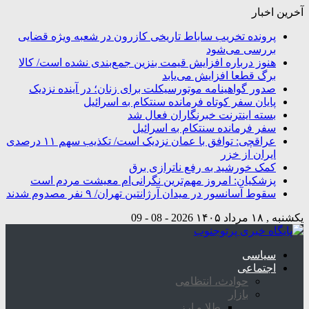
آخرین اخبار
پرونده تخریب ساباط تاریخی کازرون در شعبه ویژه قضایی
بررسی می‌شود
هنوز درباره افزایش قیمت بنزین جمع‌بندی نشده است/ کالا
برگ قطعا افزایش می‌یابد
صدور گواهینامه موتورسیکلت برای زنان؛ در آینده نزدیک
پایان سفر کوتاه فرمانده سنتکام به اسرائیل
بسته اینترنت خبرنگاران فعال شد
سفر فرمانده سنتکام به اسرائیل
عراقچی: توافق با عمان نزدیک است/ تکذیب سهم ۱۱ درصدی
ایران از خزر
کمک خورشید به رفع ناترازی برق
پزشکیان: امروز مهم‌ترین نگرانی‌ام معیشت مردم است
سقوط آسانسور در میدان آرژانتین تهران/ ۹ نفر مصدوم شدند
یکشنبه , ۱۸ مرداد ۱۴۰۵
2026 - 08 - 09
سیاسی
اجتماعی
حوادث، انتظامی
بازار
طلا و ارز