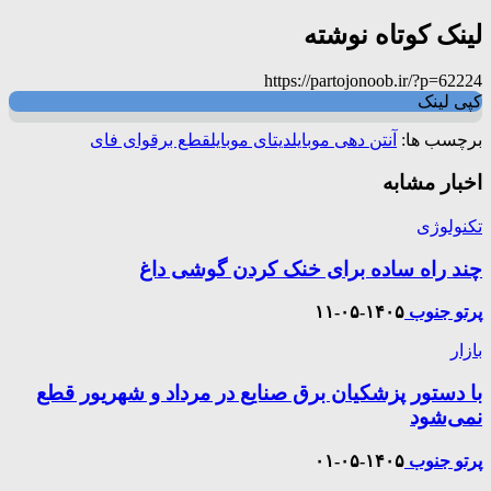
لینک کوتاه نوشته
https://partojonoob.ir/?p=62224
کپی لینک
برچسب ها:
آنتن دهی موبایل
دیتای موبایل
قطع برق
وای فای
اخبار مشابه
تکنولوژی
چند راه‌ ساده برای خنک کردن گوشی داغ
پرتو جنوب
۱۴۰۵-۰۵-۱۱
بازار
با دستور پزشکیان برق صنایع در مرداد و شهریور قطع
نمی‌شود
پرتو جنوب
۱۴۰۵-۰۵-۰۱