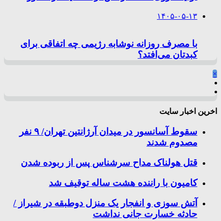
۱۴۰۵-۰۵-۱۳
با مصرف روزانه نوشابه رژیمی چه اتفاقی برای
کبدتان می‌افتد؟
×
اخرین اخبار سایت
سقوط آسانسور در میدان آرژانتین تهران/ ۹ نفر
مصدوم شدند
قتل هولناک مداح سرشناس پس از ربوده شدن
کامیون با راننده هشت ساله توقیف شد
آتش سوزی و انفجار یک منزل دوطبقه در شیراز /
حادثه خسارت جانی نداشت