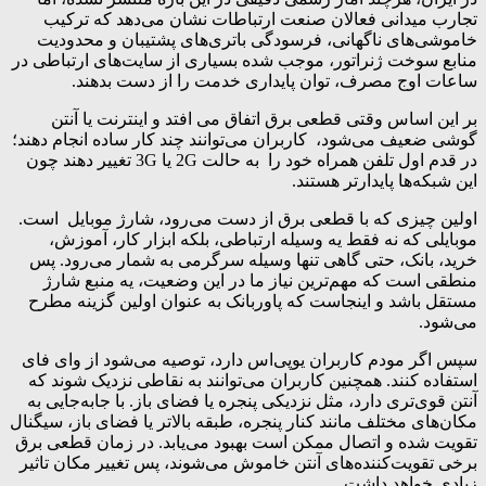
تجارب میدانی فعالان صنعت ارتباطات نشان می‌دهد که ترکیب
خاموشی‌های ناگهانی، فرسودگی باتری‌های پشتیبان و محدودیت
منابع سوخت ژنراتور، موجب شده بسیاری از سایت‌های ارتباطی در
ساعات اوج مصرف، توان پایداری خدمت را از دست بدهند.
بر این اساس وقتی قطعی برق اتفاق می افتد و اینترنت یا آنتن
گوشی ضعیف می‌شود، کاربران می‌توانند چند کار ساده انجام دهند؛
در قدم اول تلفن همراه خود را به حالت 2G یا 3G تغییر دهند چون
این شبکه‌ها پایدارتر هستند.
اولین چیزی که با قطعی برق از دست می‌رود، شارژ موبایل است.
موبایلی که نه فقط یه وسیله ارتباطی، بلکه ابزار کار، آموزش،
خرید، بانک، حتی گاهی تنها وسیله سرگرمی به شمار می‌رود. پس
منطقی است که مهم‌ترین نیاز ما در این وضعیت، یه منبع شارژ
مستقل باشد و اینجاست که پاوربانک به عنوان اولین گزینه مطرح
می‌شود.
سپس اگر مودم کاربران یوپی‌اس دارد، توصیه می‌شود از وای فای
استفاده کنند. همچنین کاربران می‌توانند به نقاطی نزدیک شوند که
آنتن قوی‌تری دارد، مثل نزدیکی پنجره یا فضای باز. با جابه‌جایی به
مکان‌های مختلف مانند کنار پنجره، طبقه بالاتر یا فضای باز، سیگنال
تقویت شده و اتصال ممکن است بهبود می‌یابد. در زمان قطعی برق
برخی تقویت‌کننده‌های آنتن خاموش می‌شوند، پس تغییر مکان تاثیر
زیادی خواهد داشت.