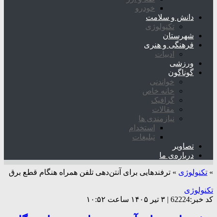
خودرو
دانش و سلامت
تکنولوژی
شهرستان
فرهنگی و هنری
ادبیات
ورزشی
گوناگون
خواندنی
خانه خاص
گرافیک
مقالات
نیازمندی ها
استخدام
تبلیغات
تصاویر
درباره‌ی ما
»
تکنولوژی
»
ترفندهایی برای آنتن‌دهی تلفن همراه هنگام قطع برق
تکنولوژی
کد خبر:62224 | ۳ تیر ۱۴۰۵ ساعت ۱۰:۵۲