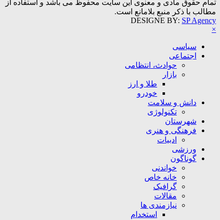
تمام حقوق مادی و معنوی این سایت محفوظ می باشد و استفاده از
مطالب با ذکر منبع بلامانع است.
DESIGNE BY:
SP Agency
×
سیاسی
اجتماعی
حوادث، انتظامی
بازار
طلا و ارز
خودرو
دانش و سلامت
تکنولوژی
شهرستان
فرهنگی و هنری
ادبیات
ورزشی
گوناگون
خواندنی
خانه خاص
گرافیک
مقالات
نیازمندی ها
استخدام