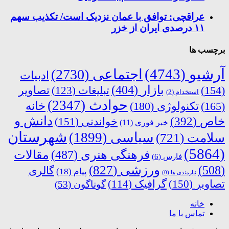
عراقچی: توافق با عمان نزدیک است/ تکذیب سهم
۱۱ درصدی ایران از خزر
برچسب ها
آرشیو
(4743)
اجتماعی
(2730)
ادبیات
بازار
(404)
(154)
تبلیغات
(123)
تصاویر
استخدام
(2)
حوادث
(2347)
خانه
(165)
تکنولوژی
(180)
دانش و
خاص
(392)
خواندنی
(151)
خبر فوری
(11)
شهرستان
سیاسی
(1899)
سلامت
(721)
(5864)
فرهنگی هنری
(487)
مقالات
فارس
(6)
ورزشی
(827)
(508)
گالری
پیام
(18)
نیازمندی ها
(0)
تصاویر
(150)
گرافیک
(114)
گوناگون
(53)
خانه
تماس با ما