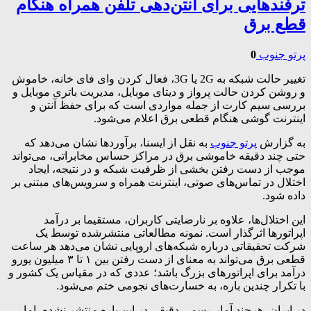
ترفندهایی برای آنتن‌دهی تلفن همراه هنگام
قطع برق
پرتو جنوب
0
تغییر حالت شبکه به 2G یا 3G، فعال کردن وای فای خانه، خاموش
و روشن کردن حالت پرواز و دیتای موبایل، مدیریت باتری موبایل و
بررسی سیم کارت از جمله مواردی است که برای حفظ آنتن و
اینترنت گوشی هنگام قطعی برق اعلام می‌شود.
به گزارش
پرتو جنوب
به نقل از ایسنا، برآوردها نشان می‌دهد که
حتی چند دقیقه خاموشی برق در مراکز حساس مخابراتی، می‌تواند
موجب از دست رفتن بخشی از ظرفیت شبکه و در نتیجه، ایجاد
اختلال در تماس‌های صوتی، اینترنت همراه و سرویس‌های مبتنی بر
داده شود.
این اختلال‌ها، علاوه بر نارضایتی کاربران، مستقیما بر درآمد
اپراتورها اثرگذار است. نمونه مطالعاتی منتشرشده توسط یک
شرکت تحقیقاتی درباره شبکه‌های اروپایی نشان می‌دهد هر ساعت
قطعی برق می‌تواند به معنای از دست رفتن بین ۱ تا ۳ میلیون یورو
درآمد برای اپراتورهای بزرگ باشد؛ عددی که در مقیاس یک کشور و
با تکرار چندین باره، به خسارت‌های نجومی ختم می‌شود.
در ایران، هرچند آمار رسمی دقیقی در این باره منتشر نشده، اما