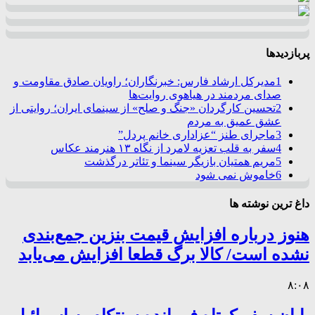
پربازدیدها
1
مدیرکل ارشاد فارس: خبرنگاران؛ راویان صادق مقاومت و
صدای مردمند در هیاهوی روایت‌ها
2
تحسین کارگردان «جنگ و صلح» از سینمای ایران؛ روایتی از
عشق عمیق به مردم
3
ماجرای طنز “عزاداری خانم پردل”
4
سفر به قلب تعزیه لامرد از نگاه ۱۳ هنرمند عکاس
5
مریم همتیان بازیگر سینما و تئاتر درگذشت
6
خاموش نمی شود
داغ ترین نوشته ها
هنوز درباره افزایش قیمت بنزین جمع‌بندی
نشده است/ کالا برگ قطعا افزایش می‌یابد
۸:۰۸