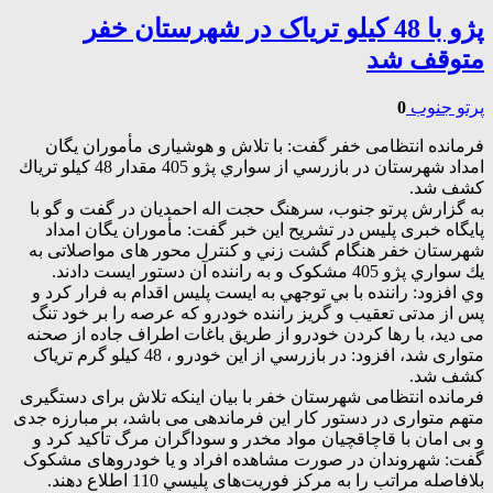
پژو با 48 کیلو تریاک در شهرستان خفر
متوقف شد
پرتو جنوب
0
فرمانده انتظامی خفر گفت: با تلاش و هوشیاری مأموران يگان
امداد شهرستان در بازرسي از سواري پژو 405 مقدار 48 كيلو ترياك
كشف شد.
به گزارش پرتو جنوب، سرهنگ حجت اله احمدیان در گفت و گو با
پایگاه خبری پلیس در تشريح اين خبر گفت: مأموران یگان امداد
شهرستان خفر هنگام گشت زني و كنترل محور های مواصلاتی به
يك سواري پژو 405 مشکوک و به راننده آن دستور ايست دادند.
وي افزود: راننده با بي توجهي به ايست پليس اقدام به فرار كرد و
پس از مدتی تعقیب و گریز راننده خودرو که عرصه را بر خود تنگ
می دید، با رها کردن خودرو از طریق باغات اطراف جاده از صحنه
متواری شد، افزود: در بازرسي از این خودرو ، 48 کیلو گرم تریاک
کشف شد.
فرمانده انتظامی شهرستان خفر با بیان اینکه تلاش برای دستگیری
متهم متواری در دستور کار این فرماندهی می باشد، بر مبارزه جدی
و بی امان با قاچاقچیان مواد مخدر و سوداگران مرگ تأکید کرد و
گفت: شهروندان در صورت مشاهده افراد و یا خودروهای مشکوک
بلافاصله مراتب را به مرکز فوریت‌های پليسي 110 اطلاع دهند.