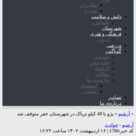
طلا و ارز
خودرو
دانش و سلامت
تکنولوژی
شهرستان
فرهنگی و هنری
ادبیات
ورزشی
گوناگون
خواندنی
خانه خاص
گرافیک
مقالات
نیازمندی ها
استخدام
تبلیغات
تصاویر
درباره‌ی ما
»
آرشیو
»
پژو با 48 کیلو تریاک در شهرستان خفر متوقف شد
آرشیو
-
حوادث
کد خبر:1786 | ۱۶ اردیبهشت ۱۴۰۲ ساعت ۱۶:۲۲