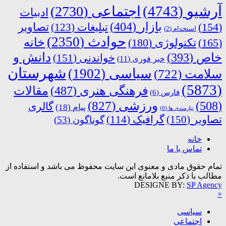
آرشیو
(4743)
اجتماعی
(2730)
ادبیات
بازار
(404)
(154)
تبلیغات
(123)
تصاویر
استخدام
(2)
حوادث
(2350)
خانه
(165)
تکنولوژی
(180)
دانش و
خاص
(393)
خواندنی
(151)
خبر فوری
(11)
شهرستان
سیاسی
(1902)
سلامت
(722)
(5873)
فرهنگی هنری
(487)
مقالات
فارس
(6)
ورزشی
(827)
(508)
گالری
پیام
(18)
نیازمندی ها
(0)
تصاویر
(150)
گرافیک
(114)
گوناگون
(53)
خانه
تماس با ما
تمام حقوق مادی و معنوی این سایت محفوظ می باشد و استفاده از
مطالب با ذکر منبع بلامانع است.
DESIGNE BY:
SP Agency
×
سیاسی
اجتماعی