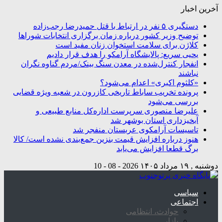
آخرین اخبار
دستگیری ۵ نفر در ارتباط با قتل حمیدرضا رجب‌زاده
توضیح وزیر کشور درباره زمان برگزاری انتخابات شوراها
کلاژن برای سلامت استخوان زنان مفید است
یحیی سریع: پالایشگاه آرامکو را هدف قرار دادیم
انفجار کنترل‌شده در معدن سنگ بینک/مردم گناوه نگران
نباشند
«کلثوم اکبری» اعدام می‌شود؟
پرونده تخریب ساباط تاریخی کازرون در شعبه ویژه قضایی
بررسی می‌شود
علیرضا منصوری سرپرست اداره‌کل منابع طبیعی و
آبخیزداری استان بوشهر شد
تاسیسات آرامکوی عربستان منفجر شد
هنوز درباره افزایش قیمت بنزین جمع‌بندی نشده است/ کالا
برگ قطعا افزایش می‌یابد
دوشنبه , ۱۹ مرداد ۱۴۰۵
2026 - 08 - 10
سیاسی
اجتماعی
حوادث، انتظامی
بازار