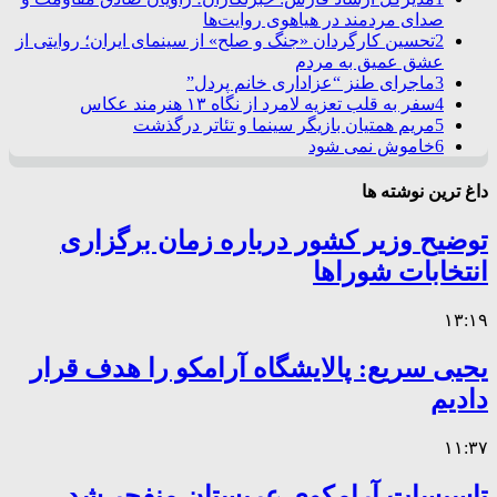
صدای مردمند در هیاهوی روایت‌ها
2
تحسین کارگردان «جنگ و صلح» از سینمای ایران؛ روایتی از
عشق عمیق به مردم
3
ماجرای طنز “عزاداری خانم پردل”
4
سفر به قلب تعزیه لامرد از نگاه ۱۳ هنرمند عکاس
5
مریم همتیان بازیگر سینما و تئاتر درگذشت
6
خاموش نمی شود
داغ ترین نوشته ها
توضیح وزیر کشور درباره زمان برگزاری
انتخابات شوراها
۱۳:۱۹
یحیی سریع: پالایشگاه آرامکو را هدف قرار
دادیم
۱۱:۳۷
تاسیسات آرامکوی عربستان منفجر شد