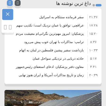
داغ ترین نوشته ها
×
۲۱:۳۶
سفر فرمانده سنتکام به اسرائیل
۱۷:۲۸
عراقچی: توافق با عمان نزدیک است/ تکذیب سهم
۱۵:۲۰
۱۱ درصدی ایران از خزر
پزشکیان: امروز مهم‌ترین نگرانی‌ام معیشت مردم
۸:۳۶
است
ترامپ: مذاکرات با تهران خوب پیش می‌رود
۱۰:۳۳
بازداشت سفیر پیشین فلسطین در لبنان به اتهام
۵:۱۷
فساد و اختلاس اموال
حادثه دریایی در نزدیکی سواحل عمان
۴:۴۱
معاون دفتر پزشکیان: ادعای استعفای رئیس‌جمهور
۲۰:۳۹
واهی و کذب محض است
زمان و تاریخ مذاکرات آمریکا و ایران هنوز نهایی
۶:۵۰
نشده است
وزیر جنگ آمریکا: ماشین جنگی ما آماده حمله
۶:۲۱
نظامی علیه ایران است
موافقت ترامپ با لغو حمله به ایران
۲:۱۵
هشدار عراقچی به همتای عربستانی درباره