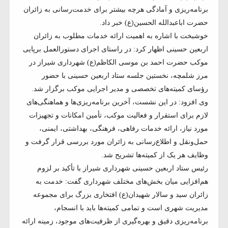
برنامه‌ریزی و آمادگی هرچه بیشتر برای خدمت‌رسانی به زائران
حضرت اباعبدالله الحسین(ع) خبر داد.
خوشبخت با اشاره به اهمیت ارائه خدمات مطلوب به زائران
اربعین حسینی اظهار کرد: در راستای اجرای دستورالعمل برپایی
موکب حضرت احمد بن موسی الکاظم(ع) شهرداری شیراز در
مرز شلمچه، نخستین جلسه ستاد اربعین حسینی با حضور
رؤسای کمیته‌های تخصصی و مدیر اجرایی موکب برگزار شد.
وی افزود: در این نشست، آخرین برنامه‌ریزی‌ها و هماهنگی‌های
لازم برای استقرار و فعالیت موکب، تأمین امکانات و تجهیزات
مورد نیاز، ارائه خدمات رفاهی، فرهنگی، بهداشتی، ایمنی،
حمل‌ونقل و اطلاع‌رسانی به زائران مورد بررسی قرار گرفت و
وظایف هر یک از کمیته‌ها تشریح شد.
رئیس ستاد اربعین حسینی شهرداری شیراز با تأکید بر لزوم
هم‌افزایی میان بخش‌های مختلف شهرداری گفت: خدمت به
زائران سید و سالار شهیدان(ع) افتخاری بزرگ برای مجموعه
مدیریت شهری است و تمامی کمیته‌ها باید با انسجام،
برنامه‌ریزی دقیق و بهره‌گیری از ظرفیت‌های موجود، زمینه ارائه