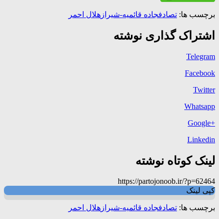
برچسب ها:
تصادف
جاده قائمیه-شیراز
هلال احمر
اشتراک گذاری نوشته
Telegram
Facebook
Twitter
Whatsapp
+Google
Linkedin
لینک کوتاه نوشته
https://partojonoob.ir/?p=62464
کپی لینک
برچسب ها:
تصادف
جاده قائمیه-شیراز
هلال احمر