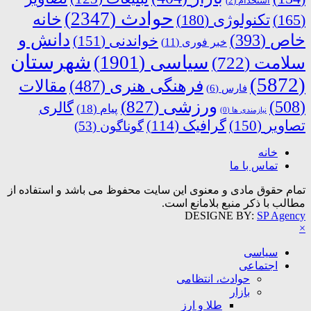
استخدام
(2)
حوادث
(2347)
خانه
(165)
تکنولوژی
(180)
دانش و
خاص
(393)
خواندنی
(151)
خبر فوری
(11)
شهرستان
سیاسی
(1901)
سلامت
(722)
(5872)
فرهنگی هنری
(487)
مقالات
فارس
(6)
ورزشی
(827)
(508)
گالری
پیام
(18)
نیازمندی ها
(0)
تصاویر
(150)
گرافیک
(114)
گوناگون
(53)
خانه
تماس با ما
تمام حقوق مادی و معنوی این سایت محفوظ می باشد و استفاده از
مطالب با ذکر منبع بلامانع است.
DESIGNE BY:
SP Agency
×
سیاسی
اجتماعی
حوادث، انتظامی
بازار
طلا و ارز