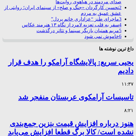
صدای مردمند در هیاهوی روایت‌ها
2
تحسین کارگردان «جنگ و صلح» از سینمای ایران؛ روایتی از
عشق عمیق به مردم
3
ماجرای طنز “عزاداری خانم پردل”
4
سفر به قلب تعزیه لامرد از نگاه ۱۳ هنرمند عکاس
5
مریم همتیان بازیگر سینما و تئاتر درگذشت
6
خاموش نمی شود
داغ ترین نوشته ها
یحیی سریع: پالایشگاه آرامکو را هدف قرار
دادیم
۱۱:۳۷
تاسیسات آرامکوی عربستان منفجر شد
۸:۲۱
هنوز درباره افزایش قیمت بنزین جمع‌بندی
نشده است/ کالا برگ قطعا افزایش می‌یابد