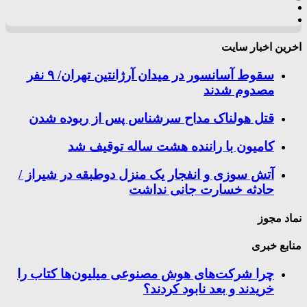
اخرین اخبار سایت
سقوط آسانسور در میدان آرژانتین تهران/ ۹ نفر
مصدوم شدند
قتل هولناک مداح سرشناس پس از ربوده شدن
کامیون با راننده هشت ساله توقیف شد
آتش سوزی و انفجار یک منزل دوطبقه در شیراز /
حادثه خسارت جانی نداشت
نماد مجوز
منابع خبری
چرا شرکت‌های هوش مصنوعی میلیون‌ها کتاب را
خریدند و بعد نابود کردند؟