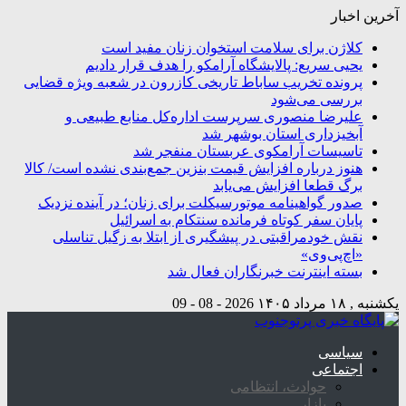
آخرین اخبار
کلاژن برای سلامت استخوان زنان مفید است
یحیی سریع: پالایشگاه آرامکو را هدف قرار دادیم
پرونده تخریب ساباط تاریخی کازرون در شعبه ویژه قضایی
بررسی می‌شود
علیرضا منصوری سرپرست اداره‌کل منابع طبیعی و
آبخیزداری استان بوشهر شد
تاسیسات آرامکوی عربستان منفجر شد
هنوز درباره افزایش قیمت بنزین جمع‌بندی نشده است/ کالا
برگ قطعا افزایش می‌یابد
صدور گواهینامه موتورسیکلت برای زنان؛ در آینده نزدیک
پایان سفر کوتاه فرمانده سنتکام به اسرائیل
نقش خودمراقبتی در پیشگیری از ابتلا به زگیل تناسلی
«اچ‌پی‌وی»
بسته اینترنت خبرنگاران فعال شد
یکشنبه , ۱۸ مرداد ۱۴۰۵
2026 - 08 - 09
سیاسی
اجتماعی
حوادث، انتظامی
بازار