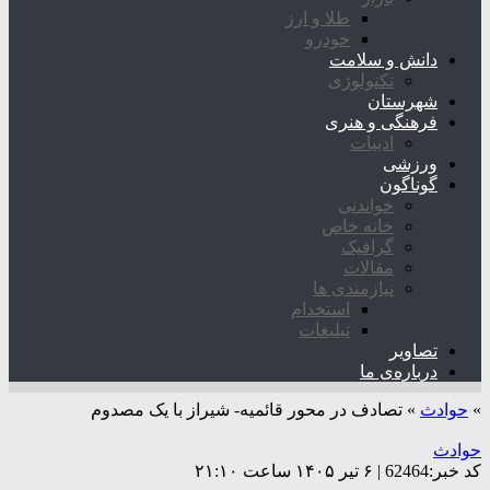
طلا و ارز
خودرو
دانش و سلامت
تکنولوژی
شهرستان
فرهنگی و هنری
ادبیات
ورزشی
گوناگون
خواندنی
خانه خاص
گرافیک
مقالات
نیازمندی ها
استخدام
تبلیغات
تصاویر
درباره‌ی ما
»
حوادث
»
تصادف در محور قائمیه- شیراز با یک مصدوم
حوادث
کد خبر:62464 | ۶ تیر ۱۴۰۵ ساعت ۲۱:۱۰