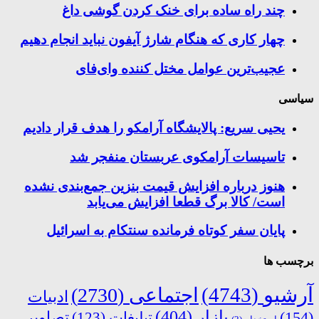
چند راه‌ ساده برای خنک کردن گوشی داغ
چهار کاری که هنگام شارژ آیفون نباید انجام دهیم
عجیب‌ترین عوامل مختل کننده وای‌فای
سیاسی
یحیی سریع: پالایشگاه آرامکو را هدف قرار دادیم
تاسیسات آرامکوی عربستان منفجر شد
هنوز درباره افزایش قیمت بنزین جمع‌بندی نشده
است/ کالا برگ قطعا افزایش می‌یابد
پایان سفر کوتاه فرمانده سنتکام به اسرائیل
برچسب ها
آرشیو
(4743)
اجتماعی
(2730)
ادبیات
بازار
(404)
(154)
تبلیغات
(123)
تصاویر