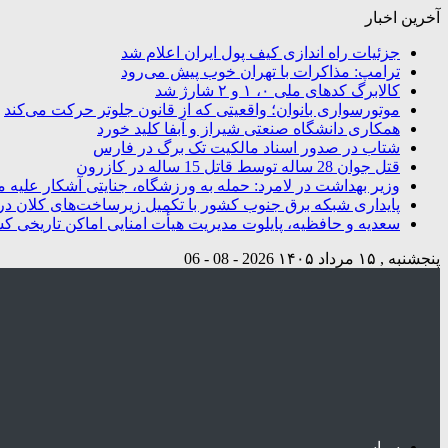
آخرین اخبار
جزئیات راه اندازی کیف پول ایران اعلام شد
ترامپ: مذاکرات با تهران خوب پیش می‌رود
کالابرگ کدهای ملی ۰، ۱ و ۲ شارژ شد
موتورسواری بانوان؛ واقعیتی که از قانون جلوتر حرکت می‌کند
همکاری دانشگاه صنعتی شیراز و آبفا کلید خورد
شتاب در صدور اسناد مالکیت تک برگ در فارس
قتل جوان 28 ساله توسط قاتل 15 ساله در کازرون
وزیر بهداشت در لامرد: حمله به ورزشگاه، جنایتی آشکار علیه م
پایداری شبکه برق جنوب کشور با تکمیل زیرساخت‌های کلان در
سعدیه و حافظیه، پایلوت مدیریت هیأت امنایی اماکن تاریخی ک
پنجشنبه , ۱۵ مرداد ۱۴۰۵
2026 - 08 - 06
سیاسی