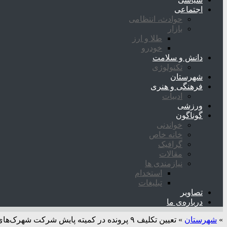
اجتماعی
حوادث، انتظامی
بازار
طلا و ارز
خودرو
دانش و سلامت
تکنولوژی
شهرستان
فرهنگی و هنری
ادبیات
ورزشی
گوناگون
خواندنی
خانه خاص
گرافیک
مقالات
نیازمندی ها
استخدام
تبلیغات
تصاویر
درباره‌ی ما
»
شهرستان
»
تعیین تکلیف ۹ پرونده در کمیته پایش شرکت شهرک‌های صنعتی فارس