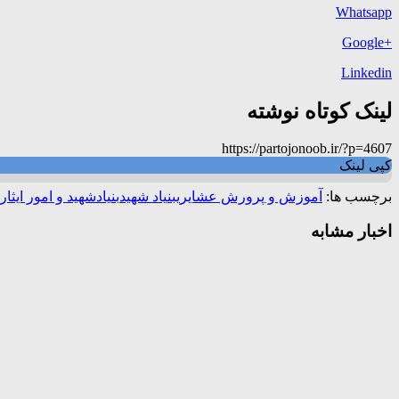
Whatsapp
+Google
Linkedin
لینک کوتاه نوشته
https://partojonoob.ir/?p=4607
کپی لینک
برچسب ها:
آموزش و پرورش عشایری
بنیاد شهید
بنیادشهید و امور ایثا
اخبار مشابه