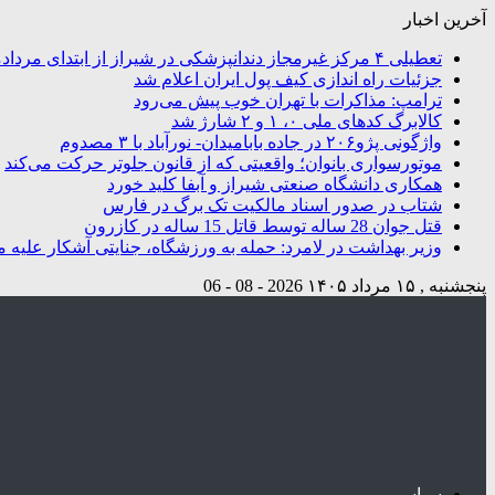
آخرین اخبار
تعطیلی ۴ مرکز غیرمجاز دندانپزشکی در شیراز از ابتدای مردادماه تاکنون
جزئیات راه اندازی کیف پول ایران اعلام شد
ترامپ: مذاکرات با تهران خوب پیش می‌رود
کالابرگ کدهای ملی ۰، ۱ و ۲ شارژ شد
واژگونی پژو۲۰۶ در جاده بابامیدان- نورآباد با ۳ مصدوم
موتورسواری بانوان؛ واقعیتی که از قانون جلوتر حرکت می‌کند
همکاری دانشگاه صنعتی شیراز و آبفا کلید خورد
شتاب در صدور اسناد مالکیت تک برگ در فارس
قتل جوان 28 ساله توسط قاتل 15 ساله در کازرون
وزیر بهداشت در لامرد: حمله به ورزشگاه، جنایتی آشکار علیه م
پنجشنبه , ۱۵ مرداد ۱۴۰۵
2026 - 08 - 06
سیاسی