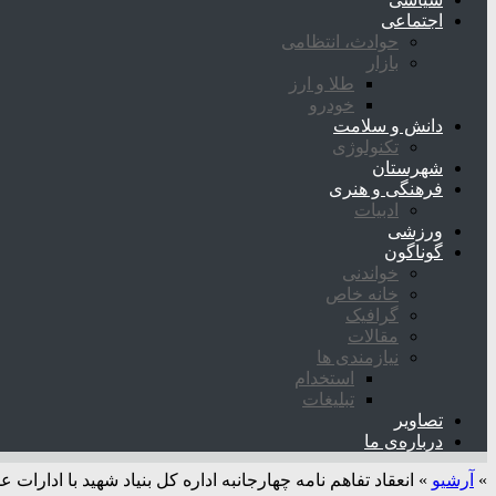
اجتماعی
حوادث، انتظامی
بازار
طلا و ارز
خودرو
دانش و سلامت
تکنولوژی
شهرستان
فرهنگی و هنری
ادبیات
ورزشی
گوناگون
خواندنی
خانه خاص
گرافیک
مقالات
نیازمندی ها
استخدام
تبلیغات
تصاویر
درباره‌ی ما
»
آرشیو
»
انعقاد تفاهم نامه چهارجانبه اداره کل بنیاد شهید با ادارا