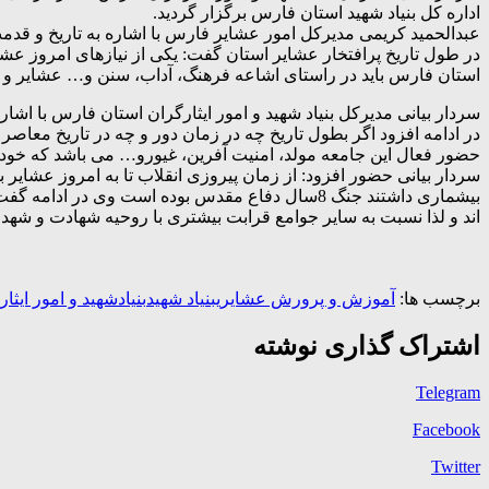
اداره کل بنیاد شهید استان فارس برگزار گردید.
عبدالحمید کریمی مدیرکل امور عشایر فارس با اشاره به تاریخ و ق
در طول تاریخ پرافتخار عشایر استان گفت: یکی از نیازهای امروز عش
استان فارس باید در راستای اشاعه فرهنگ، آداب، سنن و… عشایر و ثب
سردار بیانی مدیرکل بنیاد شهید و امور ایثارگران استان فارس با ا
در ادامه افزود اگر بطول تاریخ چه در زمان دور و چه در تاریخ معاص
حضور فعال این جامعه مولد، امنیت آفرین، غیورو… می باشد که خود 
سردار بیانی حضور افزود: از زمان پیروزی انقلاب تا به امروز عشایر
بیشماری داشتند جنگ 8سال دفاع مقدس بوده است و
اند و لذا نسبت به سایر جوامع قرابت بیشتری با روحیه شهادت و شهدا
برچسب ها:
آموزش و پرورش عشایری
بنیاد شهید
بنیادشهید و امور ایثا
اشتراک گذاری نوشته
Telegram
Facebook
Twitter