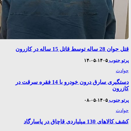
قتل جوان 28 ساله توسط قاتل 15 ساله در کازرون
پرتو جنوب
۱۴۰۵-۰۵-۱۴
حوادث
دستگیری سارق درون خودرو با 14 فقره سرقت در
کازرون
پرتو جنوب
۱۴۰۵-۰۵-۰۸
حوادث
کشف کالاهای 130 میلیاردی قاچاق در پاسارگاد