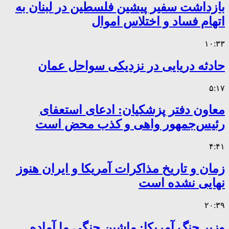
بازداشت سفیر پیشین فلسطین در لبنان به
اتهام فساد و اختلاس اموال
۱۰:۳۳
حادثه دریایی در نزدیکی سواحل عمان
۵:۱۷
معاون دفتر پزشکیان: ادعای استعفای
رئیس‌جمهور واهی و کذب محض است
۴:۴۱
زمان و تاریخ مذاکرات آمریکا و ایران هنوز
نهایی نشده است
۲۰:۳۹
وزیر جنگ آمریکا: ماشین جنگی ما آماده