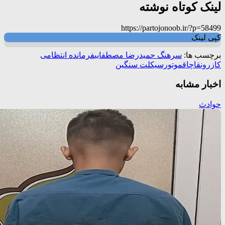
لینک کوتاه نوشته
https://partojonoob.ir/?p=58499
کپی لینک
برچسب ها:
سرهنگ حمیدرضا مصطفایی
فرمانده انتظامی
کازرون
قاچاق
موتورسيکلت سنگين
اخبار مشابه
حوادث