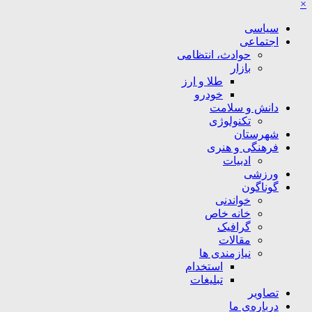
×
سیاسی
اجتماعی
حوادث، انتظامی
بازار
طلا و ارز
خودرو
دانش و سلامت
تکنولوژی
شهرستان
فرهنگی و هنری
ادبیات
ورزشی
گوناگون
خواندنی
خانه خاص
گرافیک
مقالات
نیازمندی ها
استخدام
تبلیغات
تصاویر
درباره‌ی ما