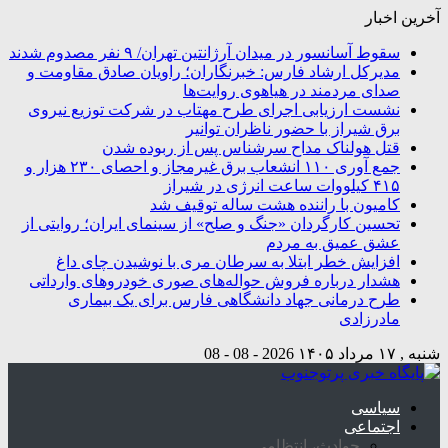
آخرین اخبار
سقوط آسانسور در میدان آرژانتین تهران/ ۹ نفر مصدوم شدند
مدیرکل ارشاد فارس: خبرنگاران؛ راویان صادق مقاومت و
صدای مردمند در هیاهوی روایت‌ها
نشست ارزیابی اجرای طرح مهتاب در شرکت توزیع نیروی
برق شیراز با حضور ناظران توانیر
قتل هولناک مداح سرشناس پس از ربوده شدن
جمع آوری ۱۱۰ انشعاب برق غیرمجاز و احصای ۲۳۰ هزار و
۴۱۵ کیلووات ساعت انرژی در شیراز
کامیون با راننده هشت ساله توقیف شد
تحسین کارگردان «جنگ و صلح» از سینمای ایران؛ روایتی از
عشق عمیق به مردم
افزایش خطر ابتلا به سرطان مری با نوشیدن چای داغ
هشدار درباره فروش حواله‌های صوری خودروهای وارداتی
طرح درمانی جهاد دانشگاهی فارس برای یک بیماری
مادرزادی
شنبه , ۱۷ مرداد ۱۴۰۵
2026 - 08 - 08
سیاسی
اجتماعی
حوادث، انتظامی