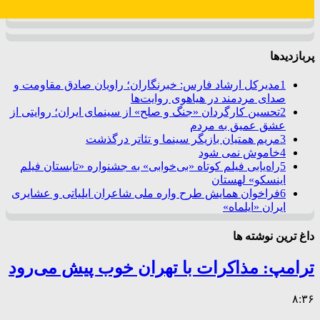
پربازدیدها
1
مدیرکل ارشاد فارس: خبرنگاران؛ راویان صادق مقاومت و
صدای مردمند در هیاهوی روایت‌ها
2
تحسین کارگردان «جنگ و صلح» از سینمای ایران؛ روایتی از
عشق عمیق به مردم
3
مریم همتیان بازیگر سینما و تئاتر درگذشت
4
خاموش نمی شود
5
راه‌یابی فیلم کوتاه «بی‌خوابی» به جشنواره «تابستان فیلم
اینسکو» لهستان
6
فراخوان همایش طرح واره ملی شاعران ایلیاتی و عشایری
ایران «ایلماه»
داغ ترین نوشته ها
ترامپ: مذاکرات با تهران خوب پیش می‌رود
۸:۳۶