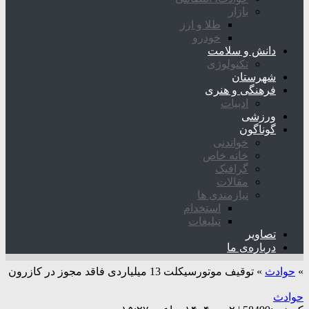
بازار
طلا و ارز
خودرو
دانش و سلامت
تکنولوژی
شهرستان
فرهنگی و هنری
ادبیات
ورزشی
گوناگون
خواندنی
خانه خاص
گرافیک
مقالات
نیازمندی ها
استخدام
تبلیغات
تصاویر
درباره‌ی ما
»
حوادث
»
توقیف موتورسیکلت 13 میلیاردی فاقد مجوز در کازرون
حوادث