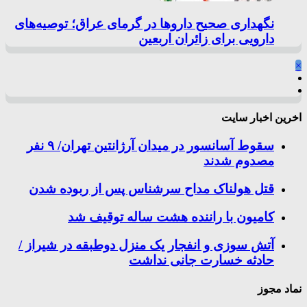
نگهداری صحیح داروها در گرمای عراق؛ توصیه‌های
دارویی برای زائران اربعین
×
اخرین اخبار سایت
سقوط آسانسور در میدان آرژانتین تهران/ ۹ نفر
مصدوم شدند
قتل هولناک مداح سرشناس پس از ربوده شدن
کامیون با راننده هشت ساله توقیف شد
آتش سوزی و انفجار یک منزل دوطبقه در شیراز /
حادثه خسارت جانی نداشت
نماد مجوز