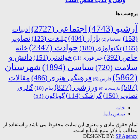
واهی و کذب محض است
برچسب ها
آرشیو
(4743)
اجتماعی
(2727)
ادبیات
بازار
(404)
(153)
تبلیغات
(123)
تصاویر
استخدام
(2)
حوادث
(2347)
خانه
(165)
تکنولوژی
(180)
دانش و
خاص
(392)
خواندنی
(151)
خبر فوری
(11)
شهرستان
سیاسی
(1894)
سلامت
(720)
(5862)
فرهنگی هنری
(486)
مقالات
فارس
(6)
ورزشی
(827)
(507)
گالری
پیام
(18)
نیازمندی ها
(0)
تصاویر
(150)
گرافیک
(114)
گوناگون
(53)
خانه
تماس با ما
تمام حقوق مادی و معنوی این سایت محفوظ می باشد و استفاده از
مطالب با ذکر منبع بلامانع است.
DESIGNE BY:
SP Agency