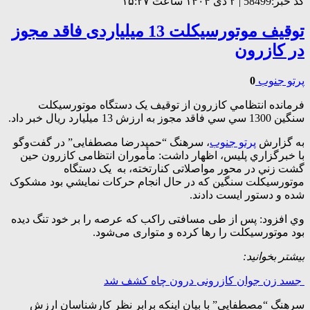
کد خبر:58499 | ۲ دی ۱۴۰۴ ساعت ۱۵:۲۷
توقیف موتورسیکلت 13 میلیاردی فاقد مجوز
در کازرون
پرتو جنوب
0
فرمانده انتظامي کازرون از توقيف يک دستگاه موتورسيکلت
سنگين 1300 سي سي فاقد مجوز به ارزش 13 میلیارد ریال خبر داد.
به گزارش
پرتو جنوب
، سرهنگ “حمیدرضا مصطفایی” در گفت‌وگو
با خبرگزاري پليس، اظهار داشت: مأموران انتظامی کازرون حين
گشت زني در محور مواصلاتی کنارتخته، به يک دستگاه
موتورسيکلت سنگين که در حال انجام حرکات نمايشي بود مشکوک
شده و دستور ایست دادند.
وي افزود: پس از طی مسافتی راکب که عرصه را بر خود تنگ دیده
بود موتورسیکلت را رها کرده و متواری می‌شود.
بیشتر بخوانید:
جسد زن جوان کازرونی درون چاه کشف شد
سرهنگ “مصطفایی” با بیان اینکه برابر نظر کارشناسان ارزش