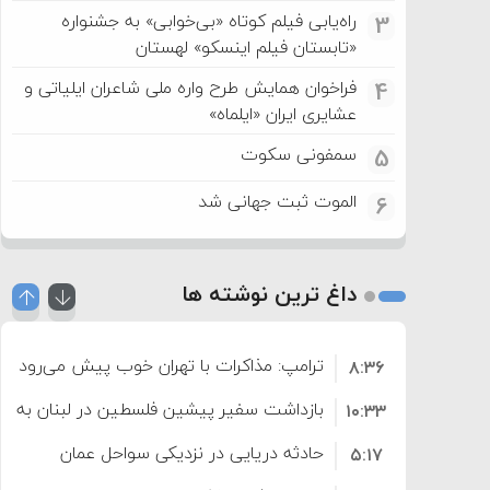
راه‌یابی فیلم کوتاه «بی‌خوابی» به جشنواره
3
«تابستان فیلم اینسکو» لهستان
فراخوان همایش طرح واره ملی شاعران ایلیاتی و
4
عشایری ایران «ایلماه»
سمفونی سکوت
5
الموت ثبت جهانی شد
6
داغ ترین نوشته ها
ترامپ: مذاکرات با تهران خوب پیش می‌رود
۸:۳۶
بازداشت سفیر پیشین فلسطین در لبنان به اته
۱۰:۳۳
حادثه دریایی در نزدیکی سواحل عمان
۵:۱۷