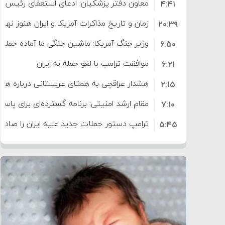
معاون دفتر پزشکیان: ادعای استعفای رئیس
۴:۴۱
است
زمان و تاریخ مذاکرات آمریکا و ایران هنوز نه
۲۰:۳۹
وزیر جنگ آمریکا: ماشین جنگی ما آماده حمله 
۶:۵۰
موافقت ترامپ با لغو حمله به ایران
۶:۲۱
هشدار عراقچی به همتای عربستانی درباره همرا
۲:۱۵
مقام ارشد امنیتی: برنامه گسترده‌ای برای پاسخ 
۷:۱۰
ترامپ دستور حملات جدید علیه ایران را صادر 
۵:۴۵
سپاه: دو نفتکش متخلف مورد اصابت قرار گر
۱۲:۵۹
ترامپ مدعی توافق تاریخی برای خلع سلاح ک
۸:۵۷
اعتراض عراقچی به همتای بلغارستانی به دلیل
۱۶:۱۹
ایران
کشورهایی که به متجاوزان کمک می کنند پ
۱۰:۱۵
سنتکام پایان تجاوز جدید به ایران را اعلام کرد