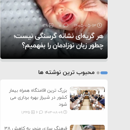
۶:۰۵
39
28
0
0
۱۴۰۵-۰۵-۱۳
۱۴۰۵-۰۵-۱۲
هر گریه‌ای نشانه گرسنگی نیست؛
تغذیه پدر می‌تواند بر سلامت نوزاد
13
0
۱۴۰۵-۰۵-۱۲
تأثیر بگذارد
روی دیگر زندگی
چطور زبان نوزادمان را بفهمیم؟
1
2
محبوب ترین نوشته ها
3
بزرگ ترین اقامتگاه همراه بیمار
کشور در شیراز بهره برداری می
شود
1,335
6
۱۴۰۳-۰۸-۰۹
فرهنگ سازی منجر به کاهش ۳۸