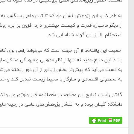
داشتند. حضور زیرواحد‌های اصلی پروتئینی در تمام نمونه‌ها نیز
‌جمهور واهی و کذب محض
ایی نشده است
به طور کلی، این پژوهش نشان داد که ژلاتین ماهی سنگسر، به
از دیگر ماهیان، قدرت و کیفیت بیشتری دارد. افزون بر این، روش 
نظامی علیه ایران است
استحکام بالا از این گونه شناسایی شد.
هی با آمریکا
اهمیت این یافته‌ها از آن جهت است که می‌تواند راهی برای کا
باشد. این منبع جدید نه تنها از نظر مذهبی و فرهنگی مشکل‌س
به دیوانگی آمریکا داریم
به دست می‌آید که پیش‌تر بخش زیادی از آن دور ریخته می‌شد. ب
کرد
به محصولی اقتصادی و سازگار با محیط زیست تبدیل کند و حتی صا
فته و متوقف شدند
گفتنی است نتایج این مطالعه در «فصلنامه فیزیولوژی و بیوتکنو
امل حماس شد
دانشگاه گیلان بوده و به انتشار پژوهش‌های علمی در زمینه‌های مر
 کمک به آمریکا در حملات به
اسخ سختی خواهند گرفت