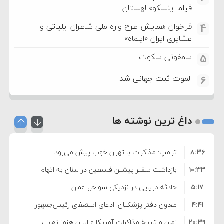
فیلم اینسکو» لهستان
فراخوان همایش طرح واره ملی شاعران ایلیاتی و
4
عشایری ایران «ایلماه»
سمفونی سکوت
5
الموت ثبت جهانی شد
6
داغ ترین نوشته ها
۸:۳۶
ترامپ: مذاکرات با تهران خوب پیش می‌رود
۱۰:۳۳
بازداشت سفیر پیشین فلسطین در لبنان به اتهام
۵:۱۷
فساد و اختلاس اموال
حادثه دریایی در نزدیکی سواحل عمان
۴:۴۱
معاون دفتر پزشکیان: ادعای استعفای رئیس‌جمهور
۲۰:۳۹
واهی و کذب محض است
زمان و تاریخ مذاکرات آمریکا و ایران هنوز نهایی