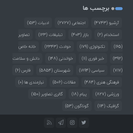
برچسب ها
آرشیو
(4743)
اجتماعی
(2727)
ادبیات
(153)
استخدام
(2)
بازار
(403)
تبلیغات
(123)
تصاویر
(165)
تکنولوژی
(179)
حوادث
(2343)
خانه خاص
(392)
خبر فوری
(11)
خواندنی
(148)
دانش و سلامت
(717)
سیاسی
(1894)
شهرستان
(5854)
فارس
(6)
فرهنگی هنری
(484)
مقالات
(506)
نیازمندی ها
(0)
ورزشی
(827)
پیام
(18)
گالری تصاویر
(150)
گرافیک
(114)
گوناگون
(53)