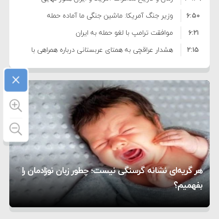
۶:۵۰
نشده است
وزیر جنگ آمریکا: ماشین جنگی ما آماده حمله
۶:۲۱
نظامی علیه ایران است
موافقت ترامپ با لغو حمله به ایران
۲:۱۵
هشدار عراقچی به همتای عربستانی درباره همراهی با
۷:۱۰
آمریکا
مقام ارشد امنیتی: برنامه گسترده‌ای برای پاسخ به
×
۵:۴۵
دیوانگی آمریکا داریم
ترامپ دستور حملات جدید علیه ایران را صادر کرد
۱۲:۵۹
سپاه: دو نفتکش متخلف مورد اصابت قرار گرفته و
۸:۵۷
متوقف شدند
ترامپ مدعی توافق تاریخی برای خلع سلاح کامل
۱۶:۱۹
حماس شد
اعتراض عراقچی به همتای بلغارستانی به دلیل کمک
۱۰:۱۵
به آمریکا در حملات به ایران
کشورهایی که به متجاوزان کمک می کنند پاسخ
هر گریه‌ای نشانه گرسنگی نیست؛ چطور زبان نوزادمان را
۶:۰۵
سختی خواهند گرفت
سنتکام پایان تجاوز جدید به ایران را اعلام کرد
بفهمیم؟
روی دیگر زندگی
تغذیه پدر می‌تواند بر سلامت نوزاد تأثیر بگذارد
1