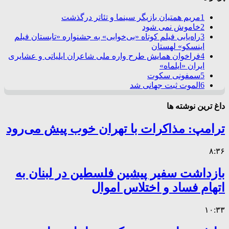
1
مریم همتیان بازیگر سینما و تئاتر درگذشت
2
خاموش نمی شود
3
راه‌یابی فیلم کوتاه «بی‌خوابی» به جشنواره «تابستان فیلم
اینسکو» لهستان
4
فراخوان همایش طرح واره ملی شاعران ایلیاتی و عشایری
ایران «ایلماه»
5
سمفونی سکوت
6
الموت ثبت جهانی شد
داغ ترین نوشته ها
ترامپ: مذاکرات با تهران خوب پیش می‌رود
۸:۳۶
بازداشت سفیر پیشین فلسطین در لبنان به
اتهام فساد و اختلاس اموال
۱۰:۳۳