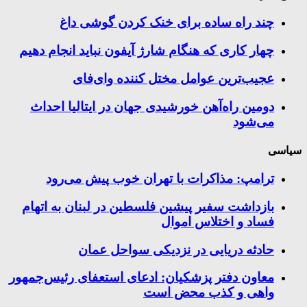
چند راه‌ ساده برای خنک کردن گوشی داغ
چهار کاری که هنگام شارژ آیفون نباید انجام دهیم
عجیب‌ترین عوامل مختل کننده وای‌فای
دومین راه‌آهن خورشیدی جهان در ایتالیا احداث
می‌شود
سیاسی
ترامپ: مذاکرات با تهران خوب پیش می‌رود
بازداشت سفیر پیشین فلسطین در لبنان به اتهام
فساد و اختلاس اموال
حادثه دریایی در نزدیکی سواحل عمان
معاون دفتر پزشکیان: ادعای استعفای رئیس‌جمهور
واهی و کذب محض است