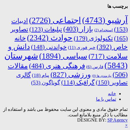
برچسب ها
آرشیو
(4743)
اجتماعی
(2726)
ادبیات
بازار
(403)
(153)
تبلیغات
(123)
تصاویر
استخدام
(2)
حوادث
(2342)
خانه
(165)
تکنولوژی
(179)
دانش و
خاص
(392)
خواندنی
(148)
خبر فوری
(11)
شهرستان
سیاسی
(1894)
سلامت
(717)
(5843)
فرهنگی هنری
(484)
مقالات
فارس
(6)
ورزشی
(827)
(506)
گالری
پیام
(18)
نیازمندی ها
(0)
تصاویر
(150)
گرافیک
(114)
گوناگون
(53)
خانه
تماس با ما
تمام حقوق مادی و معنوی این سایت محفوظ می باشد و استفاده از
مطالب با ذکر منبع بلامانع است.
DESIGNE BY:
SP Agency
×