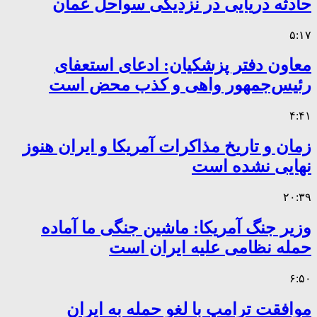
حادثه دریایی در نزدیکی سواحل عمان
۵:۱۷
معاون دفتر پزشکیان: ادعای استعفای
رئیس‌جمهور واهی و کذب محض است
۴:۴۱
زمان و تاریخ مذاکرات آمریکا و ایران هنوز
نهایی نشده است
۲۰:۳۹
وزیر جنگ آمریکا: ماشین جنگی ما آماده
حمله نظامی علیه ایران است
۶:۵۰
موافقت ترامپ با لغو حمله به ایران