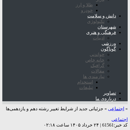
طلا و ارز
خودرو
دانش و سلامت
تکنولوژی
شهرستان
فرهنگی و هنری
ادبیات
ورزشی
گوناگون
خواندنی
خانه خاص
گرافیک
مقالات
نیازمندی ها
استخدام
تبلیغات
تصاویر
درباره‌ی ما
»
اجتماعی
»
جزئیاتی جدید از شرایط تغییر رشته دهم و یازدهمی‌ها
اجتماعی
کد خبر:61561 | ۲۴ خرداد ۱۴۰۵ ساعت ۰۲:۱۸