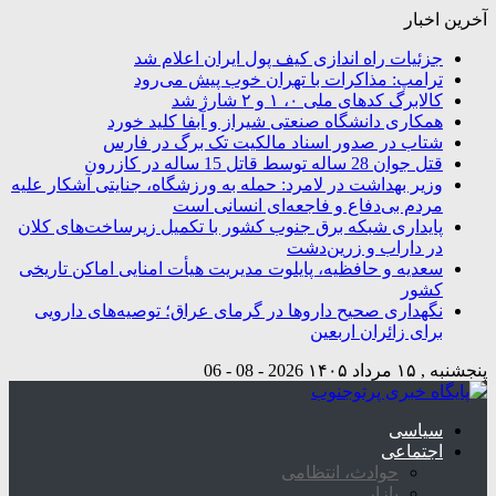
آخرین اخبار
جزئیات راه اندازی کیف پول ایران اعلام شد
ترامپ: مذاکرات با تهران خوب پیش می‌رود
کالابرگ کدهای ملی ۰، ۱ و ۲ شارژ شد
همکاری دانشگاه صنعتی شیراز و آبفا کلید خورد
شتاب در صدور اسناد مالکیت تک برگ در فارس
قتل جوان 28 ساله توسط قاتل 15 ساله در کازرون
وزیر بهداشت در لامرد: حمله به ورزشگاه، جنایتی آشکار علیه
مردم بی‌دفاع و فاجعه‌ای انسانی است
پایداری شبکه برق جنوب کشور با تکمیل زیرساخت‌های کلان
در داراب و زرین‌دشت
سعدیه و حافظیه، پایلوت مدیریت هیأت امنایی اماکن تاریخی
کشور
نگهداری صحیح داروها در گرمای عراق؛ توصیه‌های دارویی
برای زائران اربعین
پنجشنبه , ۱۵ مرداد ۱۴۰۵
2026 - 08 - 06
سیاسی
اجتماعی
حوادث، انتظامی
بازار