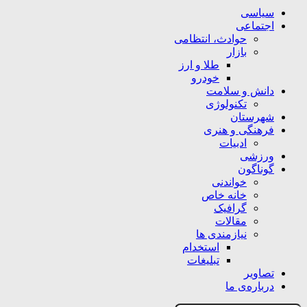
سیاسی
اجتماعی
حوادث، انتظامی
بازار
طلا و ارز
خودرو
دانش و سلامت
تکنولوژی
شهرستان
فرهنگی و هنری
ادبیات
ورزشی
گوناگون
خواندنی
خانه خاص
گرافیک
مقالات
نیازمندی ها
استخدام
تبلیغات
تصاویر
درباره‌ی ما