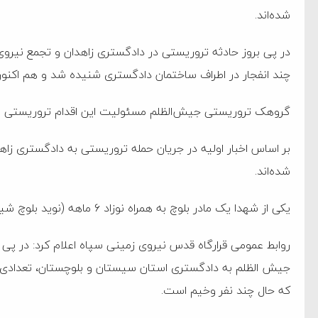
‌جمهور واهی و کذب محض
شده‌اند.
ایی نشده است
در پی بروز حادثه تروریستی در دادگستری زاهدان و تجمع نیروی
نظامی علیه ایران است
چند انفجار در اطراف ساختمان دادگستری شنیده شد و هم اکنون
گروهک تروریستی جیش‌الظلم مسئولیت این اقدام تروریستی را
هی با آمریکا
به دیوانگی آمریکا داریم
شده‌اند.
کرد
فته و متوقف شدند
یکی از شهدا یک مادر بلوچ به همراه نوزاد ۶ ماهه (نوید بلوچ شیرمحمدی) است.
امل حماس شد
روابط عمومی قرارگاه قدس نیروی زمینی سپاه اعلام کرد: در پی
 کمک به آمریکا در حملات به
جیش الظلم به دادگستری استان سیستان و بلوچستان، تعدادی از
اسخ سختی خواهند گرفت
که حال چند نفر وخیم است.