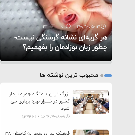
۶:۰۵
33
23
0
0
۱۴۰۵-۰۵-۱۳
۱۴۰۵-۰۵-۱۲
هر گریه‌ای نشانه گرسنگی نیست؛
تغذیه پدر می‌تواند بر سلامت نوزاد
11
0
۱۴۰۵-۰۵-۱۲
تأثیر بگذارد
روی دیگر زندگی
چطور زبان نوزادمان را بفهمیم؟
1
2
محبوب ترین نوشته ها
3
بزرگ ترین اقامتگاه همراه بیمار
کشور در شیراز بهره برداری می
شود
1,334
6
۱۴۰۳-۰۸-۰۹
فرهنگ سازی منجر به کاهش ۳۸