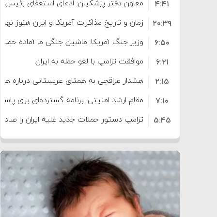
معاون دفتر پزشکیان: ادعای استعفای رئیس
۴:۴۱
است
زمان و تاریخ مذاکرات آمریکا و ایران هنوز نه
۲۰:۳۹
وزیر جنگ آمریکا: ماشین جنگی ما آماده حمله 
۶:۵۰
موافقت ترامپ با لغو حمله به ایران
۶:۲۱
هشدار عراقچی به همتای عربستانی درباره همرا
۲:۱۵
مقام ارشد امنیتی: برنامه گسترده‌ای برای پاسخ 
۷:۱۰
ترامپ دستور حملات جدید علیه ایران را صادر 
۵:۴۵
سپاه: دو نفتکش متخلف مورد اصابت قرار گر
۱۲:۵۹
ترامپ مدعی توافق تاریخی برای خلع سلاح ک
۸:۵۷
اعتراض عراقچی به همتای بلغارستانی به دلیل
۱۶:۱۹
ایران
کشورهایی که به متجاوزان کمک می کنند پ
۱۰:۱۵
سنتکام پایان تجاوز جدید به ایران را اعلام کرد