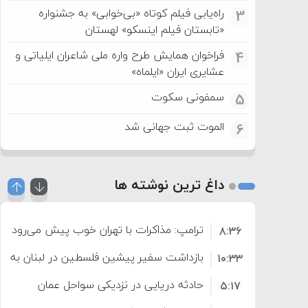
راه‌یابی فیلم کوتاه «بی‌خوابی» به جشنواره
3
«تابستان فیلم اینسکو» لهستان
فراخوان همایش طرح واره ملی شاعران ایلیاتی و
4
عشایری ایران «ایلماه»
سمفونی سکوت
5
الموت ثبت جهانی شد
6
داغ ترین نوشته ها
ترامپ: مذاکرات با تهران خوب پیش می‌رود
۸:۳۶
بازداشت سفیر پیشین فلسطین در لبنان به اته
۱۰:۳۳
حادثه دریایی در نزدیکی سواحل عمان
۵:۱۷