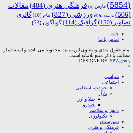
(5854)
فرهنگی هنری
(484)
مقالات
فارس
(6)
ورزشی
(827)
(506)
گالری
پیام
(18)
نیازمندی ها
(0)
تصاویر
(150)
گرافیک
(114)
گوناگون
(53)
خانه
تماس با ما
تمام حقوق مادی و معنوی این سایت محفوظ می باشد و استفاده از
مطالب با ذکر منبع بلامانع است.
DESIGNE BY:
SP Agency
×
سیاسی
اجتماعی
حوادث، انتظامی
بازار
طلا و ارز
خودرو
دانش و سلامت
تکنولوژی
شهرستان
فرهنگی و هنری
ادبیات