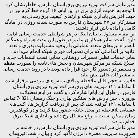
مدیرعامل شرکت توزیع نیروی برق استان فارس، خاطرنشان کرد:
با توجه به اهمیت انرژی برق در این ایام، 18 گروه خط گرم نیز در
جهت افزایش پایداری شبکه و ارتقای کیفیت برق‌رسانی به
مشترکان در ۲۷ شهرستان فارس به صورت شبانه روزی در آمادگی
کامل و آماده باش قرار داشتند.
این مقام مسئول با بیان اینکه در هر شرایطی خدمت رسانی ادامه
دارد، گفت: سایر همکاران ما نیز در طول این مدت همراه و همگام
با همراه نیروهای‌ متعهد عملیاتی با روحیه مسئولیت پذیری و تعهد
علاوه بر اقداماتی که برای تعمیرات فوری شبکه انجام می‌دادند،
سایر خدمات نظیر: تعمیرات روشنایی معابر، نصب انشعابات جدید و
اصلاح شبکه در مرکز شهرستان و بخش های تابعه را بصورت منظم
و مستمر در دستور کار خود قرار داده بودند تا در روند خدمت رسانی
به مشترکان خللی پیش نیاید.
جلایر، به حجم قابل ملاحظه و بالای تماس‌های مردمی برقرار شده
با سامانه ۱۲۱ فوریت های برق شرکت توزیع نیروی برق استان
فارس در طول این ایام اشاره کرد و گفت: در ایام تعطیلات
نوروزی، حین بارش های سنگین بهاری و جنگ رمضان 74821 تماس
با سامانه ۱۲۱ گرفته شد، که پس از دریافت گزارش‌ها، اکیپ‌های
عملیاتی بلافاصله در محل حادثه حضور پیدا کردند و در کوتاهترین
زمان ممکن نسبت به رفع مشکل رخ داده و پایداری شبکه برق
اقدام نمودند.
مدیرعامل شرکت توزیع نیروی برق استان فارس در خاتمه بر
ضرورت مدیریت مصرف انرژی تأکید کرد و بیان داشت: نیروهای‌