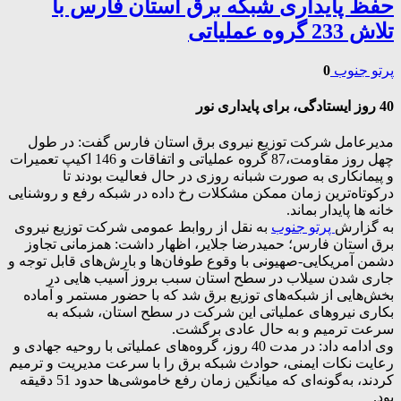
حفظ پایداری شبکه برق استان فارس با
تلاش 233 گروه عملیاتی
پرتو جنوب
0
40 روز ایستادگی، برای پایداری نور
مدیرعامل شرکت توزیع نیروی برق استان فارس گفت: در طول
چهل روز مقاومت،87 گروه عملیاتی و اتفاقات و 146 اکیپ تعمیرات
و پیمانکاری به صورت شبانه روزی در حال فعالیت بودند تا
درکوتاه‌ترین زمان ممکن مشکلات رخ داده در شبکه رفع و روشنایی
خانه ها پایدار بماند.
به گزارش
پرتو جنوب
به نقل از روابط عمومی شرکت توزیع نیروی
برق استان فارس؛ حمیدرضا جلایر، اظهار داشت: همزمانی تجاوز
دشمن آمریکایی-صهیونی با وقوع طوفان‌ها و بارش‌های قابل توجه و
جاری شدن سیلاب در سطح استان سبب بروز آسیب هایی در
بخش‌هایی از شبکه‌های توزیع برق شد که با حضور مستمر و آماده
بکاری نیروهای عملیاتی این شرکت در سطح استان، شبکه به
سرعت ترمیم و به حال عادی برگشت.
وی ادامه داد: در مدت 40 روز، گروه‌های عملیاتی با روحیه جهادی و
رعایت نکات ایمنی، حوادث شبکه برق را با سرعت مدیریت و ترمیم
کردند، به‌گونه‌ای که میانگین زمان رفع خاموشی‌ها حدود 51 دقیقه
بود.