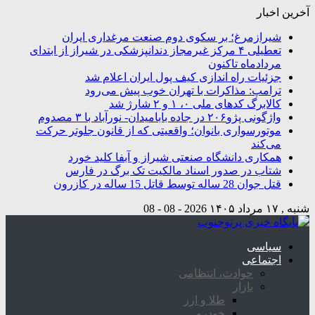
آخرین اخبار
شیرازمرغ؛ بر سکوی دوم صنعت مرغداری ایران
تعطیلی ۴ مرکز غیرمجاز دندانپزشکی در شیراز از ابتدای
مردادماه تاکنون
جزئیات راه اندازی کیف پول ایران اعلام شد
ترامپ: مذاکرات با تهران خوب پیش می‌رود
کالابرگ کدهای ملی ۰، ۱ و ۲ شارژ شد
واژگونی پژو۲۰۶ در جاده بابامیدان- نورآباد با ۳ مصدوم
موتورسواری بانوان؛ واقعیتی که از قانون جلوتر حرکت
می‌کند
همکاری دانشگاه صنعتی شیراز و آبفا کلید خورد
شتاب در صدور اسناد مالکیت تک برگ در فارس
قتل جوان 28 ساله توسط قاتل 15 ساله در کازرون
شنبه , ۱۷ مرداد ۱۴۰۵
2026 - 08 - 08
سیاسی
اجتماعی
حوادث، انتظامی
بازار
طلا و ارز
خودرو