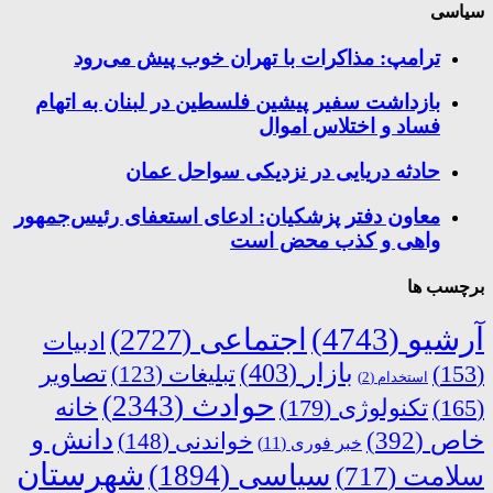
سیاسی
ترامپ: مذاکرات با تهران خوب پیش می‌رود
بازداشت سفیر پیشین فلسطین در لبنان به اتهام
فساد و اختلاس اموال
حادثه دریایی در نزدیکی سواحل عمان
معاون دفتر پزشکیان: ادعای استعفای رئیس‌جمهور
واهی و کذب محض است
برچسب ها
آرشیو
(4743)
اجتماعی
(2727)
ادبیات
بازار
(403)
(153)
تبلیغات
(123)
تصاویر
استخدام
(2)
حوادث
(2343)
خانه
(165)
تکنولوژی
(179)
دانش و
خاص
(392)
خواندنی
(148)
خبر فوری
(11)
شهرستان
سیاسی
(1894)
سلامت
(717)