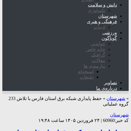
دانش و سلامت
تکنولوژی
شهرستان
فرهنگی و هنری
ادبیات
ورزشی
گوناگون
خواندنی
خانه خاص
گرافیک
مقالات
نیازمندی ها
استخدام
تبلیغات
تصاویر
درباره‌ی ما
»
شهرستان
»
حفظ پایداری شبکه برق استان فارس با تلاش 233
گروه عملیاتی
شهرستان
کد خبر:60960 | ۲۴ فروردین ۱۴۰۵ ساعت ۱۹:۴۸