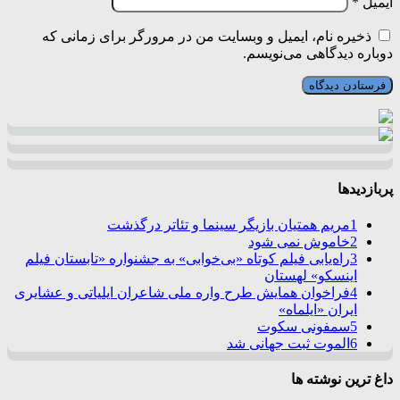
ایمیل
*
ذخیره نام، ایمیل و وبسایت من در مرورگر برای زمانی که
دوباره دیدگاهی می‌نویسم.
پربازدیدها
1
مریم همتیان بازیگر سینما و تئاتر درگذشت
2
خاموش نمی شود
3
راه‌یابی فیلم کوتاه «بی‌خوابی» به جشنواره «تابستان فیلم
اینسکو» لهستان
4
فراخوان همایش طرح واره ملی شاعران ایلیاتی و عشایری
ایران «ایلماه»
5
سمفونی سکوت
6
الموت ثبت جهانی شد
داغ ترین نوشته ها