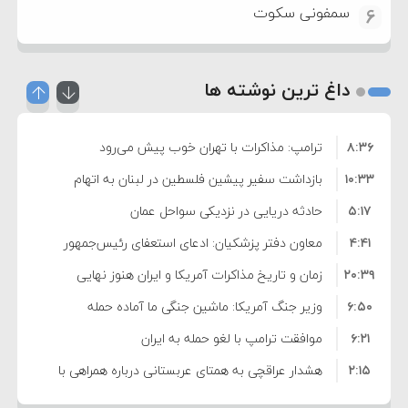
سمفونی سکوت
6
داغ ترین نوشته ها
۸:۳۶
ترامپ: مذاکرات با تهران خوب پیش می‌رود
۱۰:۳۳
بازداشت سفیر پیشین فلسطین در لبنان به اتهام
۵:۱۷
فساد و اختلاس اموال
حادثه دریایی در نزدیکی سواحل عمان
۴:۴۱
معاون دفتر پزشکیان: ادعای استعفای رئیس‌جمهور
۲۰:۳۹
واهی و کذب محض است
زمان و تاریخ مذاکرات آمریکا و ایران هنوز نهایی
۶:۵۰
نشده است
وزیر جنگ آمریکا: ماشین جنگی ما آماده حمله
۶:۲۱
نظامی علیه ایران است
موافقت ترامپ با لغو حمله به ایران
۲:۱۵
هشدار عراقچی به همتای عربستانی درباره همراهی با
۷:۱۰
آمریکا
مقام ارشد امنیتی: برنامه گسترده‌ای برای پاسخ به