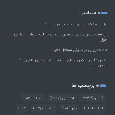
سیاسی
ترامپ: مذاکرات با تهران خوب پیش می‌رود
بازداشت سفیر پیشین فلسطین در لبنان به اتهام فساد و اختلاس
اموال
حادثه دریایی در نزدیکی سواحل عمان
معاون دفتر پزشکیان: ادعای استعفای رئیس‌جمهور واهی و کذب
محض است
برچسب ها
آرشیو
(4743)
اجتماعی
(2727)
ادبیات
(153)
استخدام
(2)
بازار
(404)
تبلیغات
(123)
تصاویر