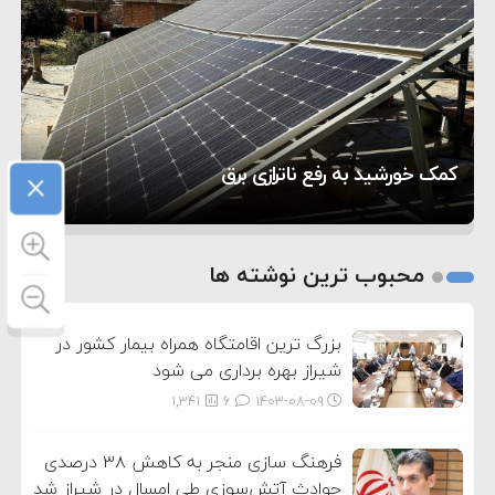
۷:۱۰
آمریکا
مقام ارشد امنیتی: برنامه گسترده‌ای برای پاسخ به
۵:۴۵
دیوانگی آمریکا داریم
ترامپ دستور حملات جدید علیه ایران را صادر کرد
۱۲:۵۹
سپاه: دو نفتکش متخلف مورد اصابت قرار گرفته و
تحسین کارگردان «جنگ و صلح» از سینمای ایران؛ روایتی
۸:۵۷
متوقف شدند
ترامپ مدعی توافق تاریخی برای خلع سلاح کامل
×
۵ شهر افسانه‌ای هخامنشی که هنوز هم زنده هستند
از عشق عمیق به مردم
کمک خورشید به رفع ناترازی برق
حماس شد
1
2
محبوب ترین نوشته ها
3
بزرگ ترین اقامتگاه همراه بیمار کشور در
شیراز بهره برداری می شود
1,341
6
۱۴۰۳-۰۸-۰۹
فرهنگ سازی منجر به کاهش ۳۸ درصدی
حوادث آتش‌سوزی طی امسال در شیراز شد