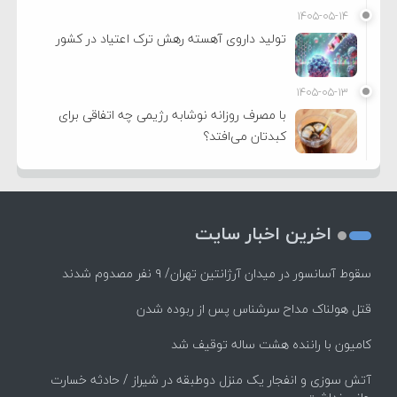
۱۴۰۵-۰۵-۱۴
تولید داروی آهسته رهش ترک اعتیاد در کشور
۱۴۰۵-۰۵-۱۳
با مصرف روزانه نوشابه رژیمی چه اتفاقی برای
کبدتان می‌افتد؟
اخرین اخبار سایت
سقوط آسانسور در میدان آرژانتین تهران/ ۹ نفر مصدوم شدند
قتل هولناک مداح سرشناس پس از ربوده شدن
کامیون با راننده هشت ساله توقیف شد
آتش سوزی و انفجار یک منزل دوطبقه در شیراز / حادثه خسارت