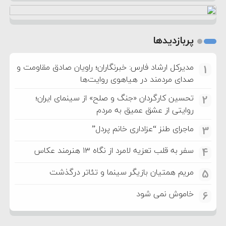
پربازدیدها
مدیرکل ارشاد فارس: خبرنگاران؛ راویان صادق مقاومت و
1
صدای مردمند در هیاهوی روایت‌ها
تحسین کارگردان «جنگ و صلح» از سینمای ایران؛
2
روایتی از عشق عمیق به مردم
ماجرای طنز “عزاداری خانم پردل”
3
سفر به قلب تعزیه لامرد از نگاه ۱۳ هنرمند عکاس
4
مریم همتیان بازیگر سینما و تئاتر درگذشت
5
خاموش نمی شود
6