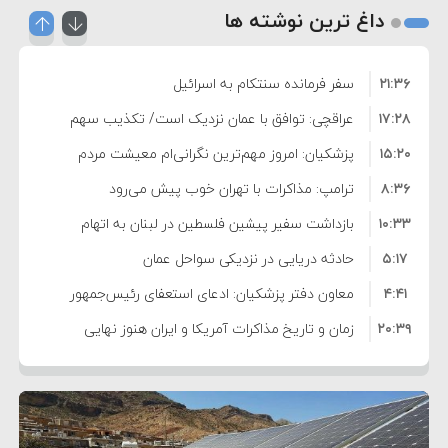
داغ ترین نوشته ها
۲۱:۳۶
سفر فرمانده سنتکام به اسرائیل
۱۷:۲۸
عراقچی: توافق با عمان نزدیک است/ تکذیب سهم
۱۵:۲۰
۱۱ درصدی ایران از خزر
پزشکیان: امروز مهم‌ترین نگرانی‌ام معیشت مردم
۸:۳۶
است
ترامپ: مذاکرات با تهران خوب پیش می‌رود
۱۰:۳۳
بازداشت سفیر پیشین فلسطین در لبنان به اتهام
۵:۱۷
فساد و اختلاس اموال
حادثه دریایی در نزدیکی سواحل عمان
۴:۴۱
معاون دفتر پزشکیان: ادعای استعفای رئیس‌جمهور
۲۰:۳۹
واهی و کذب محض است
زمان و تاریخ مذاکرات آمریکا و ایران هنوز نهایی
۶:۵۰
نشده است
وزیر جنگ آمریکا: ماشین جنگی ما آماده حمله
۶:۲۱
نظامی علیه ایران است
موافقت ترامپ با لغو حمله به ایران
۲:۱۵
هشدار عراقچی به همتای عربستانی درباره همراهی با