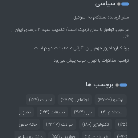
سیاسی
سفر فرمانده سنتکام به اسرائیل
عراقچی: توافق با عمان نزدیک است/ تکذیب سهم ۱۱ درصدی ایران از
خزر
پزشکیان: امروز مهم‌ترین نگرانی‌ام معیشت مردم است
ترامپ: مذاکرات با تهران خوب پیش می‌رود
برچسب ها
آرشیو
(4743)
اجتماعی
(2729)
ادبیات
(154)
استخدام
(2)
بازار
(404)
تبلیغات
(123)
تصاویر
(165)
تکنولوژی
(180)
حوادث
(2347)
خانه خاص
(392)
خبر فوری
(11)
خواندنی
(151)
دانش و سلامت