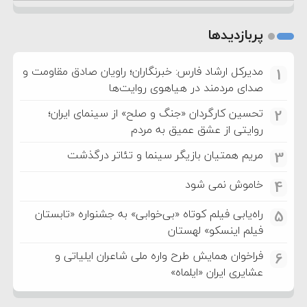
پربازدیدها
مدیرکل ارشاد فارس: خبرنگاران؛ راویان صادق مقاومت و
1
صدای مردمند در هیاهوی روایت‌ها
تحسین کارگردان «جنگ و صلح» از سینمای ایران؛
2
روایتی از عشق عمیق به مردم
مریم همتیان بازیگر سینما و تئاتر درگذشت
3
خاموش نمی شود
4
راه‌یابی فیلم کوتاه «بی‌خوابی» به جشنواره «تابستان
5
فیلم اینسکو» لهستان
فراخوان همایش طرح واره ملی شاعران ایلیاتی و
6
عشایری ایران «ایلماه»