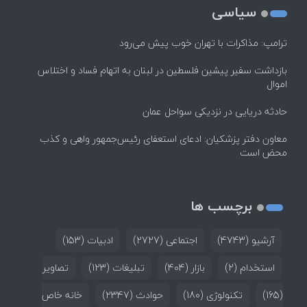
سیاسی
ترامپ: مذاکرات با تهران خوب پیش می‌رود
بازداشت سفیر پیشین فلسطین در لبنان به اتهام فساد و اختلاس
اموال
حادثه دریایی در نزدیکی سواحل عمان
معاون دفتر پزشکیان: ادعای استعفای رئیس‌جمهور واهی و کذب
محض است
برچسب ها
آرشیو
(4743)
اجتماعی
(2727)
ادبیات
(153)
استخدام
(2)
بازار
(404)
تبلیغات
(123)
تصاویر
(165)
تکنولوژی
(180)
حوادث
(2347)
خانه خاص