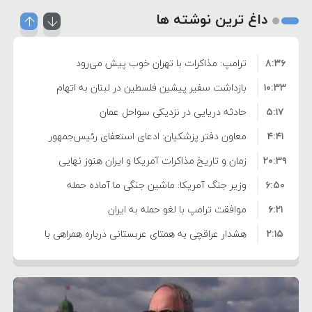
داغ ترین نوشته ها
۸:۳۶
ترامپ: مذاکرات با تهران خوب پیش می‌رود
۱۰:۳۳
بازداشت سفیر پیشین فلسطین در لبنان به اتهام
۵:۱۷
فساد و اختلاس اموال
حادثه دریایی در نزدیکی سواحل عمان
۴:۴۱
معاون دفتر پزشکیان: ادعای استعفای رئیس‌جمهور
۲۰:۳۹
واهی و کذب محض است
زمان و تاریخ مذاکرات آمریکا و ایران هنوز نهایی
۶:۵۰
نشده است
وزیر جنگ آمریکا: ماشین جنگی ما آماده حمله
۶:۲۱
نظامی علیه ایران است
موافقت ترامپ با لغو حمله به ایران
۲:۱۵
هشدار عراقچی به همتای عربستانی درباره همراهی با
۷:۱۰
آمریکا
مقام ارشد امنیتی: برنامه گسترده‌ای برای پاسخ به
۵:۴۵
دیوانگی آمریکا داریم
ترامپ دستور حملات جدید علیه ایران را صادر کرد
۱۲:۵۹
سپاه: دو نفتکش متخلف مورد اصابت قرار گرفته و