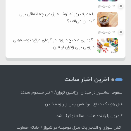
۱۴۰۵-۰۵-۱۳
با مصرف روزانه نوشابه رژیمی چه اتفاقی برای
کبدتان می‌افتد؟
۱۴۰۵-۰۵-۱۳
نگهداری صحیح داروها در گرمای عراق؛ توصیه‌های
دارویی برای زائران اربعین
اخرین اخبار سایت
سقوط آسانسور در میدان آرژانتین تهران/ ۹ نفر مصدوم شدند
قتل هولناک مداح سرشناس پس از ربوده شدن
کامیون با راننده هشت ساله توقیف شد
آتش سوزی و انفجار یک منزل دوطبقه در شیراز / حادثه خسارت