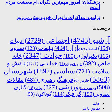
پزشکیان: امروز مهم‌ترین نگرانی‌ام معیشت مردم
است
ترامپ: مذاکرات با تهران خوب پیش می‌رود
برچسب ها
آرشیو
(4743)
اجتماعی
(2729)
ادبیات
بازار
(404)
(154)
تبلیغات
(123)
تصاویر
استخدام
(2)
حوادث
(2347)
خانه
(165)
تکنولوژی
(180)
دانش و
خاص
(392)
خواندنی
(151)
خبر فوری
(11)
شهرستان
سیاسی
(1897)
سلامت
(721)
(5863)
فرهنگی هنری
(487)
مقالات
فارس
(6)
ورزشی
(827)
(508)
گالری
پیام
(18)
نیازمندی ها
(0)
تصاویر
(150)
گرافیک
(114)
گوناگون
(53)
خانه
تماس با ما