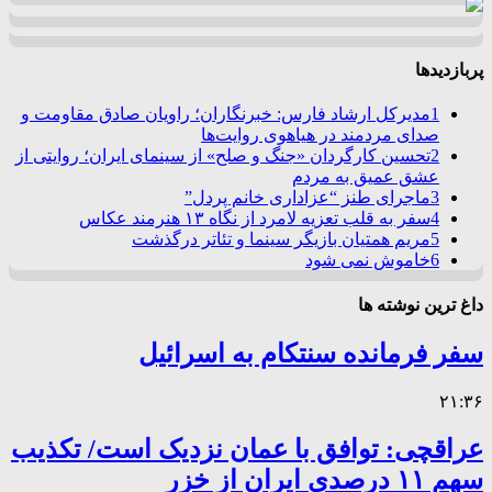
پربازدیدها
1
مدیرکل ارشاد فارس: خبرنگاران؛ راویان صادق مقاومت و
صدای مردمند در هیاهوی روایت‌ها
2
تحسین کارگردان «جنگ و صلح» از سینمای ایران؛ روایتی از
عشق عمیق به مردم
3
ماجرای طنز “عزاداری خانم پردل”
4
سفر به قلب تعزیه لامرد از نگاه ۱۳ هنرمند عکاس
5
مریم همتیان بازیگر سینما و تئاتر درگذشت
6
خاموش نمی شود
داغ ترین نوشته ها
سفر فرمانده سنتکام به اسرائیل
۲۱:۳۶
عراقچی: توافق با عمان نزدیک است/ تکذیب
سهم ۱۱ درصدی ایران از خزر