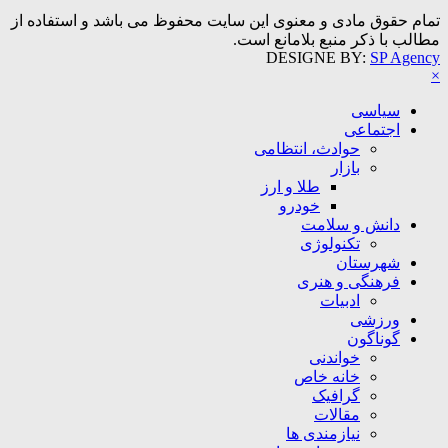
تمام حقوق مادی و معنوی این سایت محفوظ می باشد و استفاده از
مطالب با ذکر منبع بلامانع است.
DESIGNE BY:
SP Agency
×
سیاسی
اجتماعی
حوادث، انتظامی
بازار
طلا و ارز
خودرو
دانش و سلامت
تکنولوژی
شهرستان
فرهنگی و هنری
ادبیات
ورزشی
گوناگون
خواندنی
خانه خاص
گرافیک
مقالات
نیازمندی ها