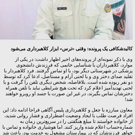
کالبدشکافی یک پرونده: وقتی «ترس» ابزار کلاهبرداری می‌شود
وی با ذکر نمونه‌ای از پرونده‌های اخیر اظهار داشت: در یکی از
موارد، کلاهبرداران با شناسایی خانمی که فرزندش دانشجوی
پزشکی در شهرستانی دیگر بود، با او تماس گرفتند. فرد کلاهبردار با
تقلید صدای دختر وی و با لحنی آرام و مستأصل، ادعا کرد که توسط
دو نفر ربوده شده است. بلافاصله، شخص دیگری تلفن را گرفت و با
لحنی تهدیدآمیز اعلام کرد که تحت هیچ شرایطی نباید با تلفن همراه
دخترشان تماس بگیرند، در غیر این صورت با جسد او روبرو خواهند
شد!
معاون مبارزه با جعل و کلاهبرداری پلیس آگاهی فراجا ادامه داد: این
افراد فرصت طلب با ایجاد وضعیت اضطراری و فشار روانی شدید،
از خانواده خواستند تا مبلغ هنگفتی را در سریع‌ترین زمان به
شماره‌حساب اعلام شده واریز کنند. اما هوشیاری خانواده و تماس با
خواهر فرزندشان که در بیمارستان مشغول به خدمت بود، باعث شد