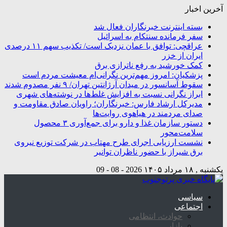
آخرین اخبار
بسته اینترنت خبرنگاران فعال شد
سفر فرمانده سنتکام به اسرائیل
عراقچی: توافق با عمان نزدیک است/ تکذیب سهم ۱۱ درصدی
ایران از خزر
کمک خورشید به رفع ناترازی برق
پزشکیان: امروز مهم‌ترین نگرانی‌ام معیشت مردم است
سقوط آسانسور در میدان آرژانتین تهران/ ۹ نفر مصدوم شدند
ابراز نگرانی نسبت به افزایش غلط‌ها در نوشته‌های شهری
مدیرکل ارشاد فارس: خبرنگاران؛ راویان صادق مقاومت و
صدای مردمند در هیاهوی روایت‌ها
دستور سازمان غذا و دارو برای جمع‌آوری ۳ محصول
سلامت‌محور
نشست ارزیابی اجرای طرح مهتاب در شرکت توزیع نیروی
برق شیراز با حضور ناظران توانیر
یکشنبه , ۱۸ مرداد ۱۴۰۵
2026 - 08 - 09
سیاسی
اجتماعی
حوادث، انتظامی
بازار