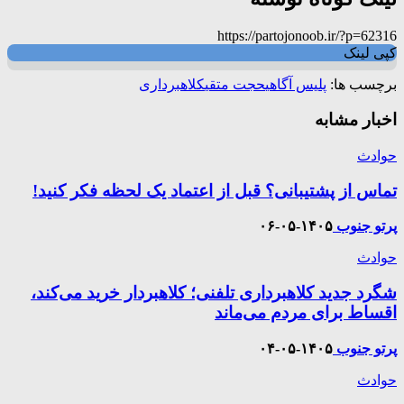
https://partojonoob.ir/?p=62316
کپی لینک
برچسب ها:
پلیس آگاهی
حجت متقی
کلاهبرداری
اخبار مشابه
حوادث
تماس از پشتیبانی؟ قبل از اعتماد یک لحظه فکر کنید!
پرتو جنوب
۱۴۰۵-۰۵-۰۶
حوادث
شگرد جدید کلاهبرداری تلفنی؛ کلاهبردار خرید می‌کند،
اقساط برای مردم می‌ماند
پرتو جنوب
۱۴۰۵-۰۵-۰۴
حوادث