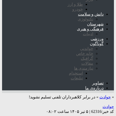
طلا و ارز
خودرو
دانش و سلامت
تکنولوژی
شهرستان
فرهنگی و هنری
ادبیات
ورزشی
گوناگون
خواندنی
خانه خاص
گرافیک
مقالات
نیازمندی ها
استخدام
تبلیغات
تصاویر
درباره‌ی ما
»
حوادث
»
در برابر کلاهبرداران تلفنی تسلیم نشوید!
حوادث
کد خبر:62316 | ۵ تیر ۱۴۰۵ ساعت ۰۸:۰۲