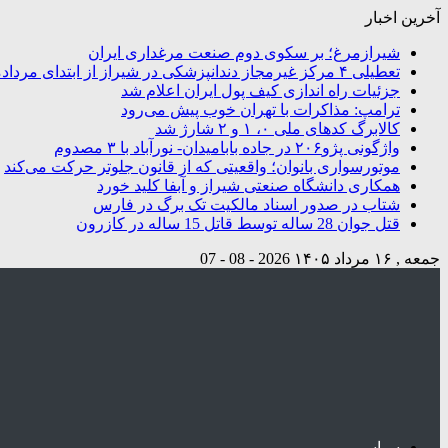
آخرین اخبار
شیرازمرغ؛ بر سکوی دوم صنعت مرغداری ایران
تعطیلی ۴ مرکز غیرمجاز دندانپزشکی در شیراز از ابتدای مردادماه تاکنون
جزئیات راه اندازی کیف پول ایران اعلام شد
ترامپ: مذاکرات با تهران خوب پیش می‌رود
کالابرگ کدهای ملی ۰، ۱ و ۲ شارژ شد
واژگونی پژو۲۰۶ در جاده بابامیدان- نورآباد با ۳ مصدوم
موتورسواری بانوان؛ واقعیتی که از قانون جلوتر حرکت می‌کند
همکاری دانشگاه صنعتی شیراز و آبفا کلید خورد
شتاب در صدور اسناد مالکیت تک برگ در فارس
قتل جوان 28 ساله توسط قاتل 15 ساله در کازرون
جمعه , ۱۶ مرداد ۱۴۰۵
2026 - 08 - 07
سیاسی