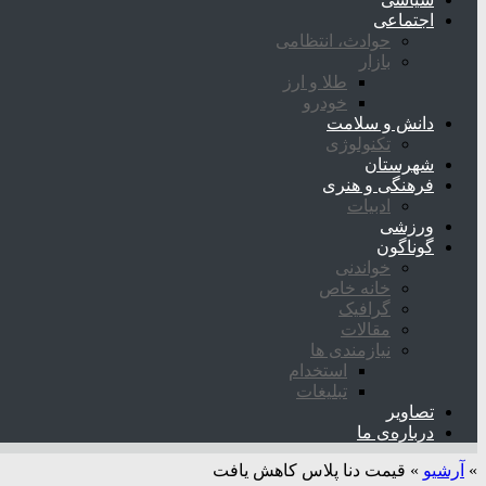
اجتماعی
حوادث، انتظامی
بازار
طلا و ارز
خودرو
دانش و سلامت
تکنولوژی
شهرستان
فرهنگی و هنری
ادبیات
ورزشی
گوناگون
خواندنی
خانه خاص
گرافیک
مقالات
نیازمندی ها
استخدام
تبلیغات
تصاویر
درباره‌ی ما
»
آرشیو
»
قیمت دنا پلاس کاهش یافت