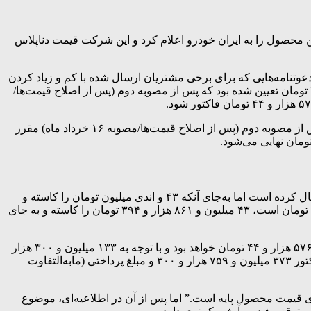
محصول را به ایران خودرو اعلام کرد و این شرکت قیمت دناپلاس
تانداردهای اجباری، در ظاهر دعوتنامه‌هایی که برای برخی مشتریان ارسال شده با کم و زیاد کردن
قیمت‌ها مدل بالاتر فاکتور شده است؛ بر اساس مصوبه فروردین ماه شورای رقابت، قیمت خودروی دناپلاس ۲۸۱ میلیون و ۴۳۷ هزار و ۴۳۸ تومان تعیین شده بود که پس از مصوبه دوم (پس از اصلاح قیمت‌ها/
از سوی دیگر قیمت دناپلاس توربو بر اساس مصوبه فروردین ماه شورای رقابت، ۳۹۰ میلیون و ۹۸۴ هزار و ۸۶۵ تومان تعیین شده بود که پس از مصوبه دوم (پس از اصلاح قیمت‌ها/مصوبه ۱۶ خرداد ماه) مقرر
نکته اصلی موضوع اینجاست که طبق اعلام مشتریان دناپلاس، ایران‌خودرو برای مشتریان دناپلاس (معمولی) دعوتنامه برای تکمیل وجه ارسال کرده است اما به‌جای آنکه ۴۳ و اندی میلیون تومان را کاسته و
مابه‌التفاوت قیمت نهایی با مبلغ پرداختی اولیه (۱۳۳ میلیون و ۳۰۰ هزار تومان) را مطالبه کند؛ از قیمت دناپلاس توربو که ۳۹۰ و اندی میلیون تومان است، ۴۳ میلیون و ۸۶۱ هزار و ۳۹۴ تومان را کاسته و به جای
بدین ترتیب با یک حساب ساده می‌توان گفت: پس از اصلاح قیمت خودروی دناپلاس توسط شورای رقابت، قیمت این محصول ۲۳۷ میلیون و ۵۷۶ هزار و ۴۴ تومان خواهد بود و با توجه به ۱۳۳ میلیون و ۳۰۰ هزار
تومان پرداختی مشتریان، اکنون بایستی حدوداً ۱۰۴ میلیون و ۲۷۶ هزار و ۴۴ تومان دیگر واریز کنند؛ اما در دعوتنامه ارسالی، قیمت نهایی فاکتور ۳۷۳ میلیون و ۷۵۹ هزار و ۳۰۰ و مبلغ پرداختی (مابه‌التفاوت
نای قیمت محصول پایه است.” اما پس از آن در اطلاعیه‌ای، موضوع