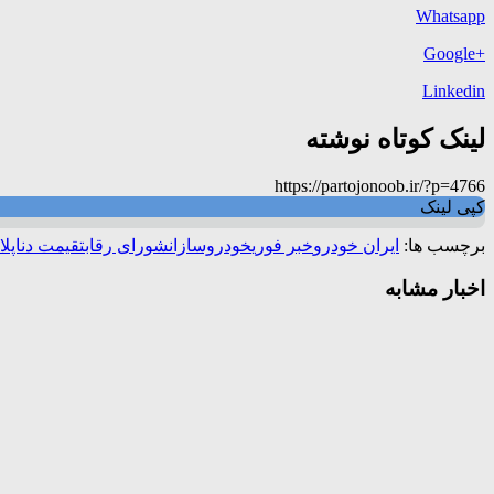
Whatsapp
+Google
Linkedin
لینک کوتاه نوشته
https://partojonoob.ir/?p=4766
کپی لینک
برچسب ها:
ایران خودرو
خبر فوری
خودروسازان
شورای رقابت
قیمت دناپل
اخبار مشابه