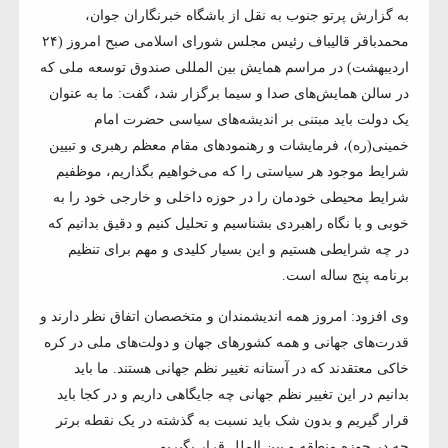
به گزارش پرتو جنوب به نقل از باشگاه خبرنگاران جوان،
محمدباقر قالیباف رئیس مجلس شورای اسلامی صبح امروز (۲۴
اردیبهشت) در مراسم همایش بین المللی صندوق توسعه ملی که
در سالن همایش‌های صدا و سیما برگزار شد، گفت: ما به عنوان
یک دولت باید مبتنی بر اندیشه‌های سیاسی حضرت امام
خمینی(ره)، فرمایشات و رهنمود‌های مقام معظم رهبری و تبیین
شرایط موجود هر سیاستی را که می‌خواهیم بگذاریم، موظفیم
شرایط محیطی خودمان را در حوزه داخلی و خارجی خود را به
خوبی و با نگاه راهبردی بشناسیم و تحلیل کنیم و دقیق بدانیم که
در چه شرایطی هستیم و این بسیار کلیدی و مهم برای تنظیم
برنامه پنج ساله است.
وی افزود: امروز همه اندیشمندان و متخصصان اتفاق نظر دارند و
قدرت‌های جهانی و همه کشور‌های جهان و دولت‌های ملی در کره
خاکی معتقدند که در آستانه تغییر نظم جهانی هستند. ما باید
بدانیم در این تغییر نظم جهانی چه جایگاهی داریم و در کجا باید
قرار گیریم و بدون شک باید نسبت به گذشته در یک نقطه برتر
چه در حوزه منطقه و بین الملل قرار بگیریم.