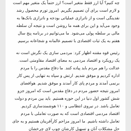
چه کنیم؟ آیا ارز فقط متغیر است؟ ارز حتماً یک متغیر مهم است
و لازم است برای آن تصمیم بگیریم. امروز تورم محصول رشد
نقدینگی است و از ناترازی عملیاتی بودجه و ناترازی بانک‌ها به
وجود می‌آید و این برای همه ما روشن است و نتیجه آن سلطه
مالی بر سلطه پولی می‌شود. ما می‌توانیم در برنامه پنج سال
هفتم به یک ثبات اقتصادی با تصمیم عالمانه و شجاعانه برسیم.
رئیس قوه مقننه اظهار کرد: مردمی سازی یک نگرش است نه
یک رویکرد و اقتصاد مردمی به معنای اقتصاد مقاومتی است.
عدالت را هم مردم باید پیاده کنند. ما دفاع مقدس را با مردم
اداره کردیم و موفق شدیم. ارتش و سپاه به تنهایی از پس کار
برنمی آمدند و مردم پای کار آمدند و موفق شدیم. هوافضای
امروز نتیجه حضور مردم در دفاع مقدس است که امروز جزو
شش کشور اول دنیا در این حوزه هستیم. باید بین مردم و دولت
تعامل باشد. در نیروی انتظامی و ۱۱۰ هوشمندسازی کردیم.
اقتصاد مردمی اقتصادی است که به صورت تعاملی با مردم
تعامل داشته باشیم. ما امروز مزاحم کارآفرینان هستیم و به جای
حل مشکلات آنان و تسهیل کارشان چوب لای چرخشان