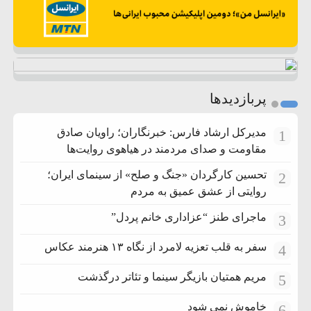
پربازدیدها
مدیرکل ارشاد فارس: خبرنگاران؛ راویان صادق
1
مقاومت و صدای مردمند در هیاهوی روایت‌ها
تحسین کارگردان «جنگ و صلح» از سینمای ایران؛
2
روایتی از عشق عمیق به مردم
ماجرای طنز “عزاداری خانم پردل”
3
سفر به قلب تعزیه لامرد از نگاه ۱۳ هنرمند عکاس
4
مریم همتیان بازیگر سینما و تئاتر درگذشت
5
خاموش نمی شود
6