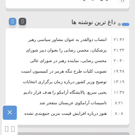
داغ ترین نوشته ها
۲۱:۳۶
انتصاب ذوالقدر به عنوان مشاور سیاسی رهبر
۲۱:۳۴
انقلاب
پزشکیان، محسن رضایی را بعنوان دبیر شورای
۲۰:۴۰
عالی امنیت منصوب کرد
محسن رضایی، نماینده رهبر در شورای عالی
۱۹:۴۸
امنیت ملی شد
تصویب کلیات طرح تنگه هرمز در کمیسیون امنیت
۱۳:۱۹
ملی
توضیح وزیر کشور درباره زمان برگزاری انتخابات
۱۱:۳۷
شوراها
یحیی سریع: پالایشگاه آرامکو را هدف قرار دادیم
۸:۲۱
تاسیسات آرامکوی عربستان منفجر شد
×
۸:۰۸
هنوز درباره افزایش قیمت بنزین جمع‌بندی نشده
۵:۰۴
است/ کالا برگ قطعا افزایش می‌یابد
پایان سفر کوتاه فرمانده سنتکام به اسرائیل
۲۱:۳۶
سفر فرمانده سنتکام به اسرائیل