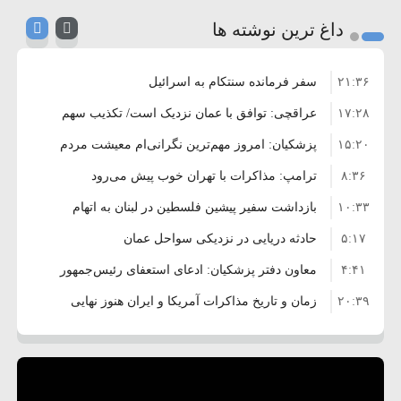
داغ ترین نوشته ها
۲۱:۳۶
سفر فرمانده سنتکام به اسرائیل
۱۷:۲۸
عراقچی: توافق با عمان نزدیک است/ تکذیب سهم
۱۵:۲۰
۱۱ درصدی ایران از خزر
پزشکیان: امروز مهم‌ترین نگرانی‌ام معیشت مردم
۸:۳۶
است
ترامپ: مذاکرات با تهران خوب پیش می‌رود
۱۰:۳۳
بازداشت سفیر پیشین فلسطین در لبنان به اتهام
۵:۱۷
فساد و اختلاس اموال
حادثه دریایی در نزدیکی سواحل عمان
۴:۴۱
معاون دفتر پزشکیان: ادعای استعفای رئیس‌جمهور
۲۰:۳۹
واهی و کذب محض است
زمان و تاریخ مذاکرات آمریکا و ایران هنوز نهایی
۶:۵۰
نشده است
وزیر جنگ آمریکا: ماشین جنگی ما آماده حمله
۶:۲۱
نظامی علیه ایران است
موافقت ترامپ با لغو حمله به ایران
۲:۱۵
هشدار عراقچی به همتای عربستانی درباره