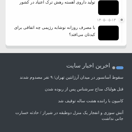
تولید داروی آهسته رهش ترک اعتیاد در کشور
۱۴۰۵-۰۵-۱۳
با مصرف روزانه نوشابه رژیمی چه اتفاقی برای
کبدتان می‌افتد؟
اخرین اخبار سایت
سقوط آسانسور در میدان آرژانتین تهران/ ۹ نفر مصدوم شدند
قتل هولناک مداح سرشناس پس از ربوده شدن
کامیون با راننده هشت ساله توقیف شد
آتش سوزی و انفجار یک منزل دوطبقه در شیراز / حادثه خسارت
جانی نداشت