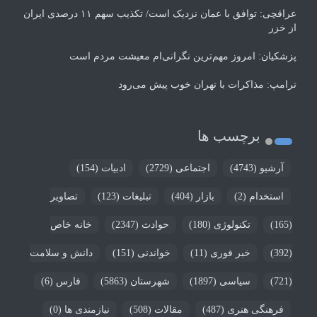
عراقچی: توافق با عمان نزدیک است/ تکذیب سهم ۱۱ درصدی ایران
از خزر
پزشکیان: امروز مهم‌ترین نگرانی‌ام معیشت مردم است
ترامپ: مذاکرات با تهران خوب پیش می‌رود
برچسب ها
آرشیو
(4743)
اجتماعی
(2729)
ادبیات
(154)
استخدام
(2)
بازار
(404)
تبلیغات
(123)
تصاویر
(165)
تکنولوژی
(180)
حوادث
(2347)
خانه خاص
(392)
خبر فوری
(11)
خواندنی
(151)
دانش و سلامت
(721)
سیاسی
(1897)
شهرستان
(5863)
فارس
(6)
فرهنگی هنری
(487)
مقالات
(508)
نیازمندی ها
(0)