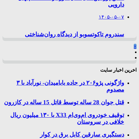
دارویی
۱۴۰۵-۰۵-۰۷
سندروم تاکوتسوبو از دیدگاه روان‌شناختی
×
اخرین اخبار سایت
واژگونی پژو۲۰۶ در جاده بابامیدان- نورآباد با ۳
مصدوم
قتل جوان 28 ساله توسط قاتل 15 ساله در کازرون
توقیف خودروی ام‌وی‌ام X33 با ۱۳۰ میلیون ریال
خلافی در سروستان
دستگیری سارقین کابل برق در کوار