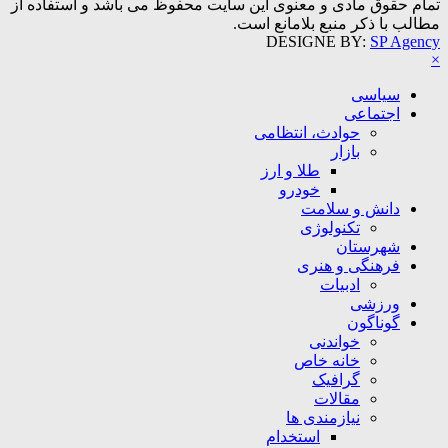
تمام حقوق مادی و معنوی این سایت محفوظ می باشد و استفاده از
مطالب با ذکر منبع بلامانع است.
DESIGNE BY:
SP Agency
×
سیاسی
اجتماعی
حوادث، انتظامی
بازار
طلا و ارز
خودرو
دانش و سلامت
تکنولوژی
شهرستان
فرهنگی و هنری
ادبیات
ورزشی
گوناگون
خواندنی
خانه خاص
گرافیک
مقالات
نیازمندی ها
استخدام