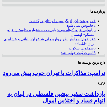
پربازدیدها
1
مریم همتیان بازیگر سینما و تئاتر درگذشت
2
خاموش نمی شود
3
راه‌یابی فیلم کوتاه «بی‌خوابی» به جشنواره «تابستان فیلم
اینسکو» لهستان
4
فراخوان همایش طرح واره ملی شاعران ایلیاتی و عشایری
ایران «ایلماه»
5
سمفونی سکوت
6
الموت ثبت جهانی شد
داغ ترین نوشته ها
ترامپ: مذاکرات با تهران خوب پیش می‌رود
۸:۳۶
بازداشت سفیر پیشین فلسطین در لبنان به
اتهام فساد و اختلاس اموال