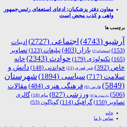
معاون دفتر پزشکیان: ادعای استعفای رئیس‌جمهور
واهی و کذب محض است
برچسب ها
آرشیو
(4743)
اجتماعی
(2727)
ادبیات
بازار
(403)
(153)
تبلیغات
(123)
تصاویر
استخدام
(2)
حوادث
(2343)
خانه
(165)
تکنولوژی
(179)
دانش و
خاص
(392)
خواندنی
(148)
خبر فوری
(11)
شهرستان
سیاسی
(1894)
سلامت
(717)
(5849)
فرهنگی هنری
(484)
مقالات
فارس
(6)
ورزشی
(827)
(506)
گالری
پیام
(18)
نیازمندی ها
(0)
تصاویر
(150)
گرافیک
(114)
گوناگون
(53)
خانه
تماس با ما