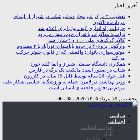
آخرین اخبار
تعطیلی ۴ مرکز غیرمجاز دندانپزشکی در شیراز از ابتدای
مردادماه تاکنون
جزئیات راه اندازی کیف پول ایران اعلام شد
ترامپ: مذاکرات با تهران خوب پیش می‌رود
کالابرگ کدهای ملی ۰، ۱ و ۲ شارژ شد
واژگونی پژو۲۰۶ در جاده بابامیدان- نورآباد با ۳ مصدوم
موتورسواری بانوان؛ واقعیتی که از قانون جلوتر حرکت
می‌کند
همکاری دانشگاه صنعتی شیراز و آبفا کلید خورد
شتاب در صدور اسناد مالکیت تک برگ در فارس
قتل جوان 28 ساله توسط قاتل 15 ساله در کازرون
وزیر بهداشت در لامرد: حمله به ورزشگاه، جنایتی آشکار علیه
مردم بی‌دفاع و فاجعه‌ای انسانی است
پنجشنبه , ۱۵ مرداد ۱۴۰۵
2026 - 08 - 06
سیاسی
اجتماعی
حوادث، انتظامی
بازار
طلا و ارز