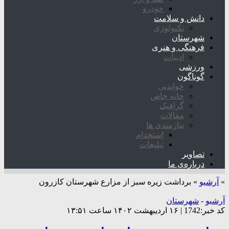
خودرو
دانش و سلامت
تکنولوژی
شهرستان
فرهنگی و هنری
ادبیات
ورزشی
گوناگون
خواندنی
خانه خاص
گرافیک
مقالات
نیازمندی ها
استخدام
تبلیغات
تصاویر
درباره‌ی ما
»
آرشیو
»
برداشت زیره سبز از مزارع شهرستان کازرون
آرشیو
-
شهرستان
کد خبر:1742 | ۱۶ اردیبهشت ۱۴۰۲ ساعت ۱۳:۵۱