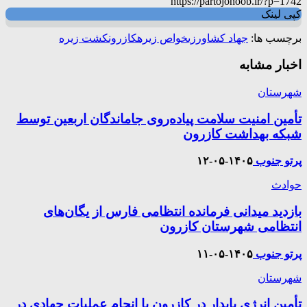
https://partojonoob.ir/?p=1742
کپی لینک
برچسب ها:
جهاد کشاورزی
خواص زیره
کازرون
کشت زیره
اخبار مشابه
شهرستان
تأمین امنیت سلامت پیاده‌روی جاماندگان اربعین توسط
شبکه بهداشت کازرون
پرتو جنوب
۱۴۰۵-۰۵-۱۲
حوادث
بازدید میدانی فرمانده انتظامی فارس از یگان‌های
انتظامی شهرستان کازرون
پرتو جنوب
۱۴۰۵-۰۵-۱۱
شهرستان
تأمین انرژی پایدار در کازرون با انجام عملیات جهادی در