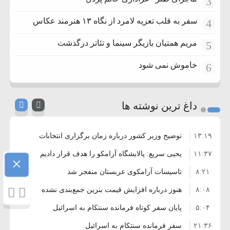
3
سفر به قلب تعزیه لامرد از نگاه ۱۳ هنرمند عکاس
4
مریم همتیان بازیگر سینما و تئاتر درگذشت
5
خاموش نمی شود
6
داغ ترین نوشته ها
۱۳:۱۹
توضیح وزیر کشور درباره زمان برگزاری انتخابات
۱۱:۳۷
شوراها
یحیی سریع: پالایشگاه آرامکو را هدف قرار دادیم
×
۸:۲۱
تاسیسات آرامکوی عربستان منفجر شد
۸:۰۸
هنوز درباره افزایش قیمت بنزین جمع‌بندی نشده
۵:۰۴
است/ کالا برگ قطعا افزایش می‌یابد
پایان سفر کوتاه فرمانده سنتکام به اسرائیل
۲۱:۳۶
سفر فرمانده سنتکام به اسرائیل