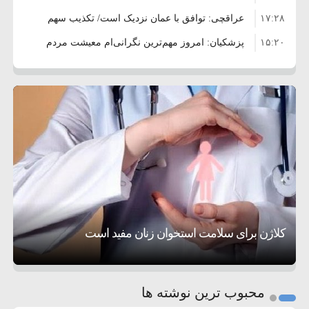
۱۷:۲۸
عراقچی: توافق با عمان نزدیک است/ تکذیب سهم
۱۵:۲۰
۱۱ درصدی ایران از خزر
پزشکیان: امروز مهم‌ترین نگرانی‌ام معیشت مردم
۸:۳۶
است
ترامپ: مذاکرات با تهران خوب پیش می‌رود
۱۰:۳۳
بازداشت سفیر پیشین فلسطین در لبنان به اتهام
۵:۱۷
فساد و اختلاس اموال
حادثه دریایی در نزدیکی سواحل عمان
۴:۴۱
معاون دفتر پزشکیان: ادعای استعفای رئیس‌جمهور
۲۰:۳۹
واهی و کذب محض است
زمان و تاریخ مذاکرات آمریکا و ایران هنوز نهایی
۶:۵۰
نشده است
وزیر جنگ آمریکا: ماشین جنگی ما آماده حمله
تحسین کارگردان «جنگ و صلح» از سینمای ایران؛ روایتی از
۶:۲۱
نظامی علیه ایران است
موافقت ترامپ با لغو حمله به ایران
عشق عمیق به مردم
کمک خورشید به رفع ناترازی برق
کلاژن برای سلامت استخوان زنان مفید است
1
2
محبوب ترین نوشته ها
3