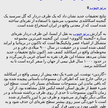
پرتو جنوب
0
نتایج تحقیقات جدید نشان داد که یک ظرف دردار که گل سرسبد یک
گنجینه اسکاتلندی محسوب می‌شود با استفاده از نقره‌ای ساخته
شده است که از معدنی واقع در ایران استخراج شده است.
به گزارش
پرتو جنوب
به نقل از ایسنا، این ظرف دردار نقره‌ای
ستاره «گنجینه گالووی» است. این گنجینه غنی‌ترین مجموعه
متشکل از اشیاء عصر وایکینگ‌ها است که تاکنون در بریتانیا و ایرلند
کشف شده است و در حقیقت در سال ۹۰۰ میلادی دفن و در
محوطه‌ای واقع در اسکاتلند کشف شد. اکنون نتایج تحقیقات جدید
نشان می‌دهد منشاء این ظرف نقره به آسیای غربی بازمی‌گردد و
در حدود ۱۰۰۰ سال قبل نیمی از جهان را سفر کرده است تا به
اسکاتلند برسد.
«گاردین» نوشت، این شیء یک دهه پیش از زمینی واقع در اسکاتلند
درحالی خارج شد که اطراف آن منسوجات باستانی پیچیده شده بود
که باقی ماندن این منسوجات مسئله‌ای بسیار نادر است. سطح این
شیء فقط از طریق اسکن اشعه ایکس قابل مشاهده بود. از آن
زمان تاکنون منسوجات تا حدی از روی ظرف برداشته شده‌اند و در
مکانی دیگر نگهداری می‌شوند و ظرف نیز با لیزر پاکسازی شده
است تا خوردگی سبز روی بیشتر سطح نقره‌ای آن حذف شود و به
طور علمی مورد بررسی قرار گیرد.