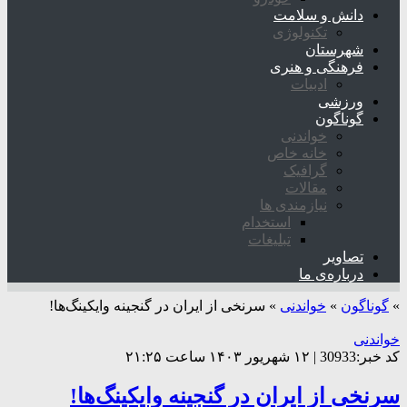
دانش و سلامت
تکنولوژی
شهرستان
فرهنگی و هنری
ادبیات
ورزشی
گوناگون
خواندنی
خانه خاص
گرافیک
مقالات
نیازمندی ها
استخدام
تبلیغات
تصاویر
درباره‌ی ما
»
گوناگون
»
خواندنی
»
سرنخی از ایران در گنجینه وایکینگ‌ها!
خواندنی
کد خبر:30933 | ۱۲ شهریور ۱۴۰۳ ساعت ۲۱:۲۵
سرنخی از ایران در گنجینه وایکینگ‌ها!