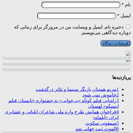
نام
*
ایمیل
*
ذخیره نام، ایمیل و وبسایت من در مرورگر برای زمانی که
دوباره دیدگاهی می‌نویسم.
پربازدیدها
1
مریم همتیان بازیگر سینما و تئاتر درگذشت
2
خاموش نمی شود
3
راه‌یابی فیلم کوتاه «بی‌خوابی» به جشنواره «تابستان فیلم
اینسکو» لهستان
4
فراخوان همایش طرح واره ملی شاعران ایلیاتی و عشایری
ایران «ایلماه»
5
سمفونی سکوت
6
الموت ثبت جهانی شد