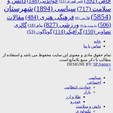
دانش و
خاص
(392)
خواندنی
(148)
خبر فوری
(11)
شهرستان
سیاسی
(1894)
سلامت
(717)
(5854)
فرهنگی هنری
(484)
مقالات
فارس
(6)
ورزشی
(827)
(506)
گالری
پیام
(18)
نیازمندی ها
(0)
تصاویر
(150)
گرافیک
(114)
گوناگون
(53)
خانه
تماس با ما
تمام حقوق مادی و معنوی این سایت محفوظ می باشد و استفاده از
مطالب با ذکر منبع بلامانع است.
DESIGNE BY:
SP Agency
×
سیاسی
اجتماعی
حوادث، انتظامی
بازار
طلا و ارز
خودرو
دانش و سلامت
تکنولوژی