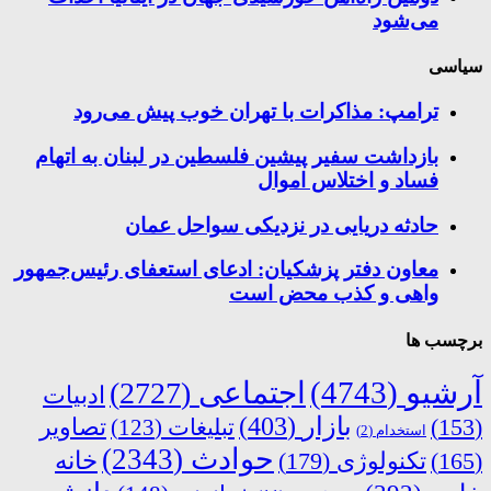
می‌شود
سیاسی
ترامپ: مذاکرات با تهران خوب پیش می‌رود
بازداشت سفیر پیشین فلسطین در لبنان به اتهام
فساد و اختلاس اموال
حادثه دریایی در نزدیکی سواحل عمان
معاون دفتر پزشکیان: ادعای استعفای رئیس‌جمهور
واهی و کذب محض است
برچسب ها
آرشیو
(4743)
اجتماعی
(2727)
ادبیات
بازار
(403)
(153)
تبلیغات
(123)
تصاویر
استخدام
(2)
حوادث
(2343)
خانه
(165)
تکنولوژی
(179)