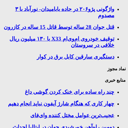
واژگونی پژو۲۰۶ در جاده بابامیدان- نورآباد با ۳
مصدوم
قتل جوان 28 ساله توسط قاتل 15 ساله در کازرون
توقیف خودروی ام‌وی‌ام X33 با ۱۳۰ میلیون ریال
خلافی در سروستان
دستگیری سارقین کابل برق در کوار
نماد مجوز
منابع خبری
چند راه‌ ساده برای خنک کردن گوشی داغ
چهار کاری که هنگام شارژ آیفون نباید انجام دهیم
عجیب‌ترین عوامل مختل کننده وای‌فای
دومین راه‌آهن خورشیدی جهان در ایتالیا احداث