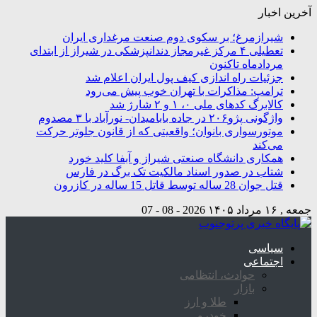
آخرین اخبار
شیرازمرغ؛ بر سکوی دوم صنعت مرغداری ایران
تعطیلی ۴ مرکز غیرمجاز دندانپزشکی در شیراز از ابتدای
مردادماه تاکنون
جزئیات راه اندازی کیف پول ایران اعلام شد
ترامپ: مذاکرات با تهران خوب پیش می‌رود
کالابرگ کدهای ملی ۰، ۱ و ۲ شارژ شد
واژگونی پژو۲۰۶ در جاده بابامیدان- نورآباد با ۳ مصدوم
موتورسواری بانوان؛ واقعیتی که از قانون جلوتر حرکت
می‌کند
همکاری دانشگاه صنعتی شیراز و آبفا کلید خورد
شتاب در صدور اسناد مالکیت تک برگ در فارس
قتل جوان 28 ساله توسط قاتل 15 ساله در کازرون
جمعه , ۱۶ مرداد ۱۴۰۵
2026 - 08 - 07
سیاسی
اجتماعی
حوادث، انتظامی
بازار
طلا و ارز
خودرو