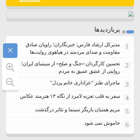
پربازدیدها
مدیرکل ارشاد فارس: خبرنگاران؛ راویان صادق
1
×
مقاومت و صدای مردمند در هیاهوی روایت‌ها
تحسین کارگردان «جنگ و صلح» از سینمای ایران؛
2
روایتی از عشق عمیق به مردم
ماجرای طنز “عزاداری خانم پردل”
3
سفر به قلب تعزیه لامرد از نگاه ۱۳ هنرمند عکاس
4
مریم همتیان بازیگر سینما و تئاتر درگذشت
5
خاموش نمی شود
6