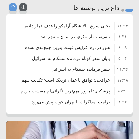
داغ ترین نوشته ها
۱۱:۳۷
یحیی سریع: پالایشگاه آرامکو را هدف قرار دادیم
۸:۲۱
تاسیسات آرامکوی عربستان منفجر شد
۸:۰۸
هنوز درباره افزایش قیمت بنزین جمع‌بندی نشده
۵:۰۴
است/ کالا برگ قطعا افزایش می‌یابد
پایان سفر کوتاه فرمانده سنتکام به اسرائیل
۲۱:۳۶
سفر فرمانده سنتکام به اسرائیل
۱۷:۲۸
عراقچی: توافق با عمان نزدیک است/ تکذیب سهم
۱۵:۲۰
۱۱ درصدی ایران از خزر
پزشکیان: امروز مهم‌ترین نگرانی‌ام معیشت مردم
۸:۳۶
است
ترامپ: مذاکرات با تهران خوب پیش می‌رود
۱۰:۳۳
بازداشت سفیر پیشین فلسطین در لبنان به اتهام
۵:۱۷
فساد و اختلاس اموال
حادثه دریایی در نزدیکی سواحل عمان
۴:۴۱
معاون دفتر پزشکیان: ادعای استعفای رئیس‌جمهور