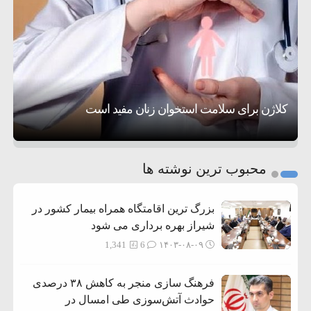
۲۰:۳۹
واهی و کذب محض است
زمان و تاریخ مذاکرات آمریکا و ایران هنوز نهایی
۶:۵۰
نشده است
وزیر جنگ آمریکا: ماشین جنگی ما آماده حمله
۶:۲۱
نظامی علیه ایران است
موافقت ترامپ با لغو حمله به ایران
تحسین کارگردان «جنگ و صلح» از سینمای ایران؛ روایتی از
۲:۱۵
هشدار عراقچی به همتای عربستانی درباره
عشق عمیق به مردم
کمک خورشید به رفع ناترازی برق
کلاژن برای سلامت استخوان زنان مفید است
همراهی با آمریکا
1
2
محبوب ترین نوشته ها
3
بزرگ ترین اقامتگاه همراه بیمار کشور در
شیراز بهره برداری می شود
1,341
6
۱۴۰۳-۰۸-۰۹
فرهنگ سازی منجر به کاهش ۳۸ درصدی
حوادث آتش‌سوزی طی امسال در