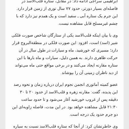
ابراهیمی سراجی ادامه داد: در مقابل، ستاره قلب‌الاسد در
فاصله‌ای بسیار دورتر، حدود ۷۷ سال نوری از زمین قرار دارد.
این جرم یک ستاره آبی ـ سفید است و یک همدم نیز دارد که با
چشم غیرمسلح قابل مشاهده نیست.
وی با بیان اینکه قلب‌الاسد یکی از ستارگان شاخص صورت فلکی
شیر (اسد) است، افزود: این صورت فلکی در منطقة‌البروج قرار
دارد؛ مسیری که خورشید، ماه و سیارات در طول سال در آن
حرکت ظاهری دارند. به همین دلیل، سیارات و ماه بارها با این
ستاره مقارنه ایجاد می‌کنند و در برخی مواقع حتی ماه می‌تواند
از دید ناظران زمینی آن را بپوشاند.
عضو کمیته آماتوری انجمن نجوم ایران درباره زمان و نحوه رصد
این پدیده، گفت: مقارنه زهره و قلب‌الاسد از حدود ۲۰ تا ۳۰
دقیقه پس از غروب خورشید آغاز می‌شود و تا حدود ساعت
۲۱:۳۰ قابل مشاهده خواهد بود. در این مدت، فاصله زاویه‌ای این
دو جرم حدود یک درجه است.
وی خاطرنشان کرد: از آنجا که ستاره قلب‌الاسد نسبت به سیاره