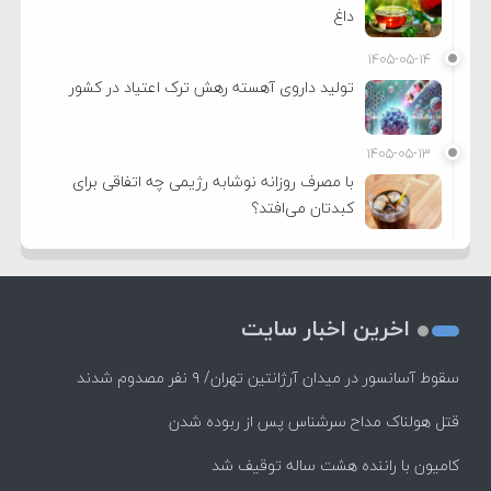
داغ
۱۴۰۵-۰۵-۱۴
تولید داروی آهسته رهش ترک اعتیاد در کشور
۱۴۰۵-۰۵-۱۳
با مصرف روزانه نوشابه رژیمی چه اتفاقی برای
کبدتان می‌افتد؟
اخرین اخبار سایت
سقوط آسانسور در میدان آرژانتین تهران/ ۹ نفر مصدوم شدند
قتل هولناک مداح سرشناس پس از ربوده شدن
کامیون با راننده هشت ساله توقیف شد