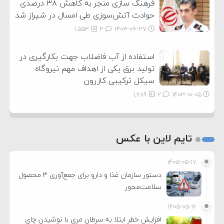
فرهنگ سازی منجر به کاهش ۳۸ درصدی
حوادث آتش‌سوزی طی امسال در شیراز شد
1,553
2
۱۴۰۳-۰۶-۲۷
استفاده از آب فاضلاب جهت بکارگیری در
تولید برق یکی از اهداف مهم نیروگاه
سیکل ترکیبی کازرون
1,689
2
۱۴۰۳-۱۰-۰۵
تایم لاین با عکس
۱۴۰۵-۰۵-۱۷
دستور سازمان غذا و دارو برای جمع‌آوری ۳ محصول
سلامت‌محور
۱۴۰۵-۰۵-۱۶
افزایش خطر ابتلا به سرطان مری با نوشیدن چای