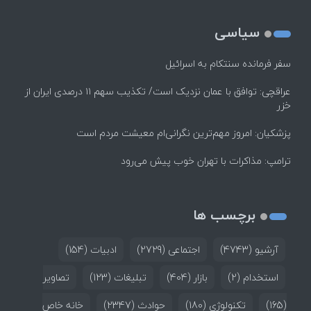
سیاسی
سفر فرمانده سنتکام به اسرائیل
عراقچی: توافق با عمان نزدیک است/ تکذیب سهم ۱۱ درصدی ایران از
خزر
پزشکیان: امروز مهم‌ترین نگرانی‌ام معیشت مردم است
ترامپ: مذاکرات با تهران خوب پیش می‌رود
برچسب ها
آرشیو
(4743)
اجتماعی
(2729)
ادبیات
(154)
استخدام
(2)
بازار
(404)
تبلیغات
(123)
تصاویر
(165)
تکنولوژی
(180)
حوادث
(2347)
خانه خاص