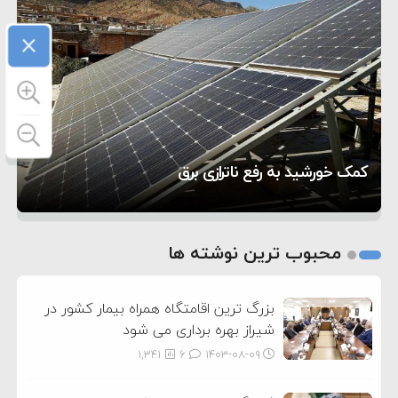
۲:۱۵
هشدار عراقچی به همتای عربستانی درباره همراهی با
×
۷:۱۰
آمریکا
مقام ارشد امنیتی: برنامه گسترده‌ای برای پاسخ به
۵:۴۵
دیوانگی آمریکا داریم
ترامپ دستور حملات جدید علیه ایران را صادر کرد
۱۲:۵۹
سپاه: دو نفتکش متخلف مورد اصابت قرار گرفته و
تحسین کارگردان «جنگ و صلح» از سینمای ایران؛ روایتی
۸:۵۷
متوقف شدند
ترامپ مدعی توافق تاریخی برای خلع سلاح کامل
۵ شهر افسانه‌ای هخامنشی که هنوز هم زنده هستند
از عشق عمیق به مردم
کمک خورشید به رفع ناترازی برق
حماس شد
1
2
محبوب ترین نوشته ها
3
بزرگ ترین اقامتگاه همراه بیمار کشور در
شیراز بهره برداری می شود
1,341
6
۱۴۰۳-۰۸-۰۹