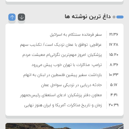
داغ ترین نوشته ها
۲۱:۳۶
سفر فرمانده سنتکام به اسرائیل
۱۷:۲۸
عراقچی: توافق با عمان نزدیک است/ تکذیب سهم
۱۵:۲۰
۱۱ درصدی ایران از خزر
پزشکیان: امروز مهم‌ترین نگرانی‌ام معیشت مردم
۸:۳۶
است
ترامپ: مذاکرات با تهران خوب پیش می‌رود
۱۰:۳۳
بازداشت سفیر پیشین فلسطین در لبنان به اتهام
۵:۱۷
فساد و اختلاس اموال
حادثه دریایی در نزدیکی سواحل عمان
۴:۴۱
معاون دفتر پزشکیان: ادعای استعفای رئیس‌جمهور
۲۰:۳۹
واهی و کذب محض است
زمان و تاریخ مذاکرات آمریکا و ایران هنوز نهایی
۶:۵۰
نشده است
وزیر جنگ آمریکا: ماشین جنگی ما آماده حمله
۶:۲۱
نظامی علیه ایران است
موافقت ترامپ با لغو حمله به ایران